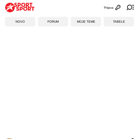
Prijava
Otvori profi
Ot
NOVO
FORUM
MOJE TEME
TABELE