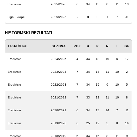
Eredivisie
2025/2026
6
34
15
8
11
13
Liga Evrope
2025/2026
-
8
0
1
7
-10
HISTORIJSKI REZULTATI
TAKMIČENJE
SEZONA
POZ
U
P
N
I
GR
Eredivisie
2024/2025
4
34
18
10
6
17
Eredivisie
2023/2024
7
34
13
11
10
2
Eredivisie
2022/2023
7
34
15
9
10
5
Eredivisie
2021/2022
7
33
12
11
10
8
Eredivisie
2020/2021
6
34
13
14
7
11
Eredivisie
2019/2020
6
25
12
5
8
16
Eredivisie
2018/2019
5
34
15
8
11
9