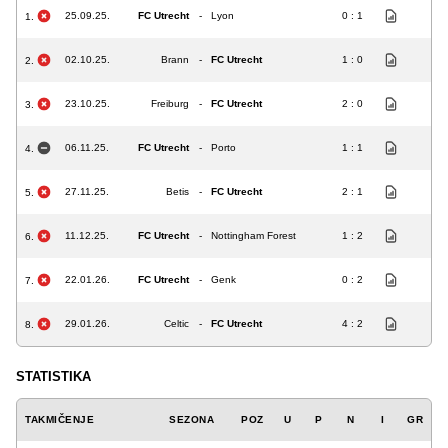
25.09.25.
FC Utrecht
-
Lyon
0 : 1
1.
02.10.25.
Brann
-
FC Utrecht
1 : 0
2.
23.10.25.
Freiburg
-
FC Utrecht
2 : 0
3.
06.11.25.
FC Utrecht
-
Porto
1 : 1
4.
27.11.25.
Betis
-
FC Utrecht
2 : 1
5.
11.12.25.
FC Utrecht
-
Nottingham Forest
1 : 2
6.
22.01.26.
FC Utrecht
-
Genk
0 : 2
7.
29.01.26.
Celtic
-
FC Utrecht
4 : 2
8.
STATISTIKA
TAKMIČENJE
SEZONA
POZ
U
P
N
I
GR