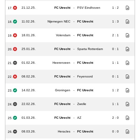
21.12.25.
FC Utrecht
-
PSV Eindhoven
1 : 2
17.
11.02.26.
Nijemegen NEC
-
FC Utrecht
1 : 3
18.
18.01.26.
Volendam
-
FC Utrecht
2 : 1
19.
25.01.26.
FC Utrecht
-
Sparta Rotterdam
0 : 1
20.
01.02.26.
Heerenveen
-
FC Utrecht
1 : 1
21.
08.02.26.
FC Utrecht
-
Feyenoord
0 : 1
22.
14.02.26.
Groningen
-
FC Utrecht
1 : 2
23.
22.02.26.
FC Utrecht
-
Zwolle
1 : 1
24.
01.03.26.
FC Utrecht
-
AZ
2 : 0
25.
08.03.26.
Heracles
-
FC Utrecht
0 : 0
26.