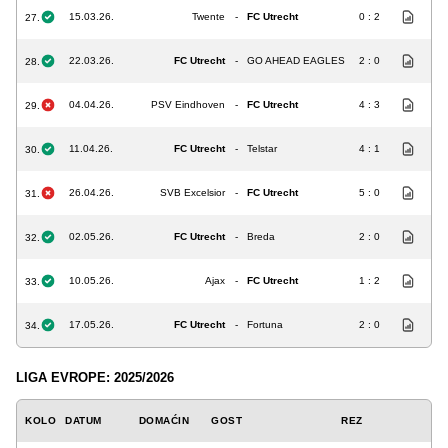
15.03.26.
Twente
-
FC Utrecht
0 : 2
27.
22.03.26.
FC Utrecht
-
GO AHEAD EAGLES
2 : 0
28.
04.04.26.
PSV Eindhoven
-
FC Utrecht
4 : 3
29.
11.04.26.
FC Utrecht
-
Telstar
4 : 1
30.
26.04.26.
SVB Excelsior
-
FC Utrecht
5 : 0
31.
02.05.26.
FC Utrecht
-
Breda
2 : 0
32.
10.05.26.
Ajax
-
FC Utrecht
1 : 2
33.
17.05.26.
FC Utrecht
-
Fortuna
2 : 0
34.
LIGA EVROPE: 2025/2026
KOLO
DATUM
DOMAĆIN
GOST
REZ