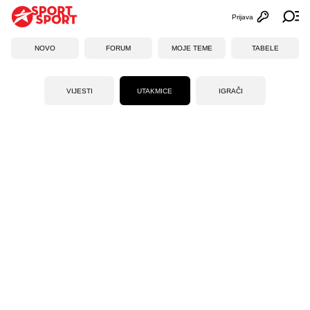
Prijava
Otvori profi
Ot
NOVO
FORUM
MOJE TEME
TABELE
VIJESTI
UTAKMICE
IGRAČI