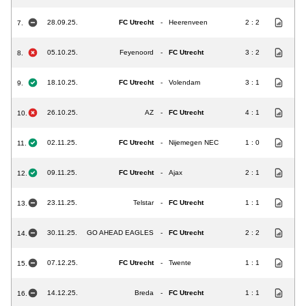
28.09.25.
FC Utrecht
-
Heerenveen
2 : 2
7.
05.10.25.
Feyenoord
-
FC Utrecht
3 : 2
8.
18.10.25.
FC Utrecht
-
Volendam
3 : 1
9.
26.10.25.
AZ
-
FC Utrecht
4 : 1
10.
02.11.25.
FC Utrecht
-
Nijemegen NEC
1 : 0
11.
09.11.25.
FC Utrecht
-
Ajax
2 : 1
12.
23.11.25.
Telstar
-
FC Utrecht
1 : 1
13.
30.11.25.
GO AHEAD EAGLES
-
FC Utrecht
2 : 2
14.
07.12.25.
FC Utrecht
-
Twente
1 : 1
15.
14.12.25.
Breda
-
FC Utrecht
1 : 1
16.