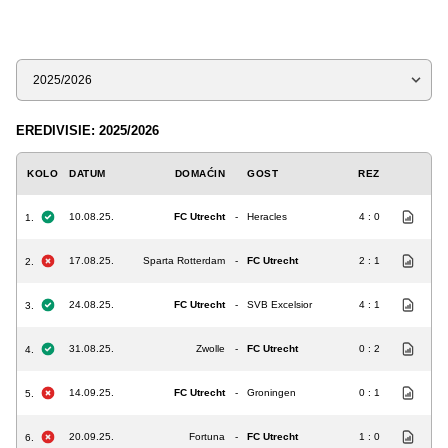
Sezona
EREDIVISIE: 2025/2026
KOLO
DATUM
DOMAĆIN
GOST
REZ
10.08.25.
FC Utrecht
-
Heracles
4 : 0
1.
17.08.25.
Sparta Rotterdam
-
FC Utrecht
2 : 1
2.
24.08.25.
FC Utrecht
-
SVB Excelsior
4 : 1
3.
31.08.25.
Zwolle
-
FC Utrecht
0 : 2
4.
14.09.25.
FC Utrecht
-
Groningen
0 : 1
5.
20.09.25.
Fortuna
-
FC Utrecht
1 : 0
6.