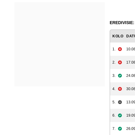
EREDIVISIE:
KOLO
DAT
1.
10.08
2.
17.08
3.
24.08
4.
30.08
5.
13.09
6.
19.09
7.
26.09