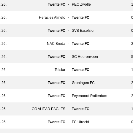
.26.
Twente FC
-
PEC Zwolle
1
.26.
Heracles Almelo
-
Twente FC
0
.26.
Twente FC
-
SVB Excelsior
0
.26.
NAC Breda
-
Twente FC
2
.26.
Twente FC
-
SC Heerenveen
5
.26.
Telstar
-
Twente FC
1
.26.
Twente FC
-
Groningen FC
2
.26.
Twente FC
-
Feyenoord Rotterdam
2
.26.
GO AHEAD EAGLES
-
Twente FC
1
.26.
Twente FC
-
FC Utrecht
0