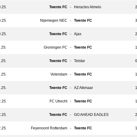
.25.
Twente FC
-
Heracles Almelo
2
.25.
Nijemegen NEC
-
Twente FC
3
.25.
Twente FC
-
Ajax
2
.25.
Groningen FC
-
Twente FC
1
.25.
Twente FC
-
Telstar
0
.25.
Volendam
-
Twente FC
1
.25.
Twente FC
-
AZ Alkmaar
1
.25.
FC Utrecht
-
Twente FC
1
.25.
Twente FC
-
GO AHEAD EAGLES
2
.25.
Feyenoord Rotterdam
-
Twente FC
1