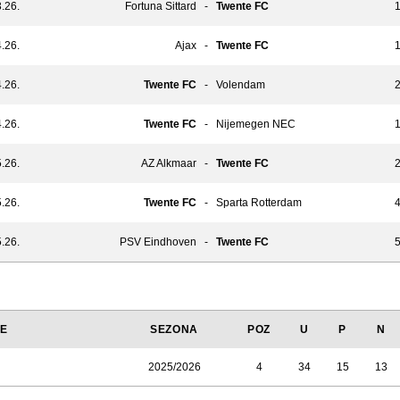
.26.
Fortuna Sittard
-
Twente FC
1
.26.
Ajax
-
Twente FC
1
.26.
Twente FC
-
Volendam
2
.26.
Twente FC
-
Nijemegen NEC
1
.26.
AZ Alkmaar
-
Twente FC
2
.26.
Twente FC
-
Sparta Rotterdam
4
.26.
PSV Eindhoven
-
Twente FC
5
JE
SEZONA
POZ
U
P
N
2025/2026
4
34
15
13