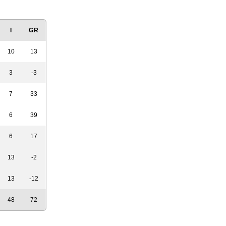
I
GR
10
13
3
-3
7
33
6
39
6
17
13
-2
13
-12
48
72