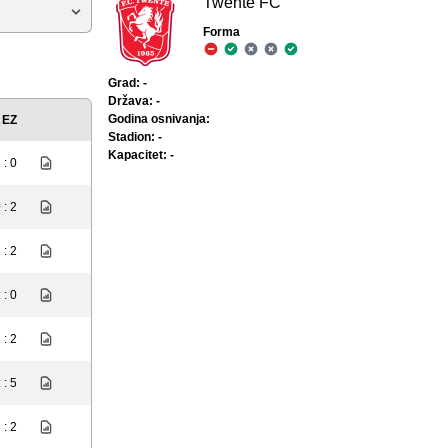
Twente FC
Forma
Grad: -
Država: -
Godina osnivanja:
REZ
Stadion: -
Kapacitet: -
 : 0
 : 2
 : 2
 : 0
 : 2
 : 5
 : 2