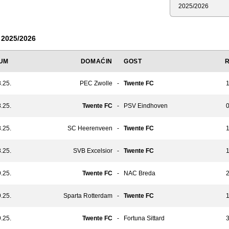
Sezona
 2025/2026
UM
DOMAĆIN
GOST
.25.
PEC Zwolle
-
Twente FC
1
.25.
Twente FC
-
PSV Eindhoven
0
.25.
SC Heerenveen
-
Twente FC
1
.25.
SVB Excelsior
-
Twente FC
1
.25.
Twente FC
-
NAC Breda
2
.25.
Sparta Rotterdam
-
Twente FC
1
.25.
Twente FC
-
Fortuna Sittard
3