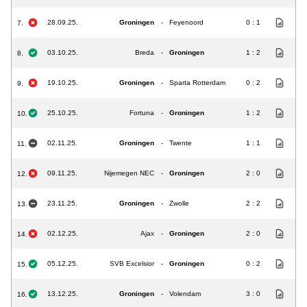
28.09.25.
Groningen
-
Feyenoord
0 : 1
7.
03.10.25.
Breda
-
Groningen
1 : 2
8.
19.10.25.
Groningen
-
Sparta Rotterdam
0 : 2
9.
25.10.25.
Fortuna
-
Groningen
1 : 2
10.
02.11.25.
Groningen
-
Twente
1 : 1
11.
09.11.25.
Nijemegen NEC
-
Groningen
2 : 0
12.
23.11.25.
Groningen
-
Zwolle
2 : 2
13.
02.12.25.
Ajax
-
Groningen
2 : 0
14.
05.12.25.
SVB Excelsior
-
Groningen
0 : 2
15.
13.12.25.
Groningen
-
Volendam
3 : 0
16.