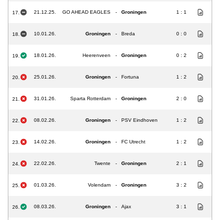
21.12.25.
GO AHEAD EAGLES
-
Groningen
1 : 1
17.
10.01.26.
Groningen
-
Breda
0 : 0
18.
18.01.26.
Heerenveen
-
Groningen
0 : 2
19.
25.01.26.
Groningen
-
Fortuna
1 : 2
20.
31.01.26.
Sparta Rotterdam
-
Groningen
2 : 0
21.
08.02.26.
Groningen
-
PSV Eindhoven
1 : 2
22.
14.02.26.
Groningen
-
FC Utrecht
1 : 2
23.
22.02.26.
Twente
-
Groningen
2 : 1
24.
01.03.26.
Volendam
-
Groningen
3 : 2
25.
08.03.26.
Groningen
-
Ajax
3 : 1
26.