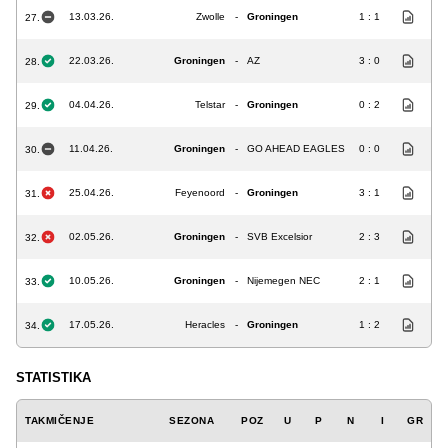
13.03.26.
Zwolle
-
Groningen
1 : 1
27.
22.03.26.
Groningen
-
AZ
3 : 0
28.
04.04.26.
Telstar
-
Groningen
0 : 2
29.
11.04.26.
Groningen
-
GO AHEAD EAGLES
0 : 0
30.
25.04.26.
Feyenoord
-
Groningen
3 : 1
31.
02.05.26.
Groningen
-
SVB Excelsior
2 : 3
32.
10.05.26.
Groningen
-
Nijemegen NEC
2 : 1
33.
17.05.26.
Heracles
-
Groningen
1 : 2
34.
STATISTIKA
TAKMIČENJE
SEZONA
POZ
U
P
N
I
GR