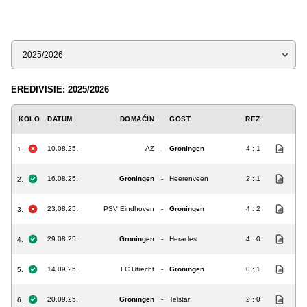
Sezona
EREDIVISIE: 2025/2026
KOLO
DATUM
DOMAĆIN
GOST
REZ
10.08.25.
AZ
-
Groningen
4 : 1
1.
16.08.25.
Groningen
-
Heerenveen
2 : 1
2.
23.08.25.
PSV Eindhoven
-
Groningen
4 : 2
3.
29.08.25.
Groningen
-
Heracles
4 : 0
4.
14.09.25.
FC Utrecht
-
Groningen
0 : 1
5.
20.09.25.
Groningen
-
Telstar
2 : 0
6.