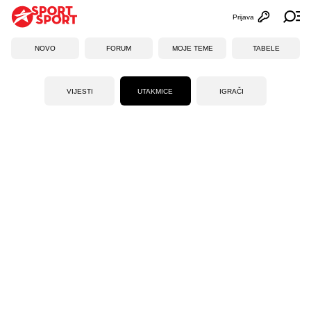
Prijava
Otvori profi
Ot
NOVO
FORUM
MOJE TEME
TABELE
VIJESTI
UTAKMICE
IGRAČI