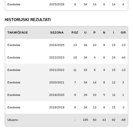
Eredivisie
2025/2026
9
34
14
6
14
4
HISTORIJSKI REZULTATI
TAKMIČENJE
SEZONA
POZ
U
P
N
I
GR
Eredivisie
2024/2025
13
34
10
9
15
-13
Eredivisie
2022/2023
18
34
4
6
24
-44
Eredivisie
2021/2022
11
33
9
9
15
-13
Eredivisie
2020/2021
7
34
14
8
12
3
Eredivisie
2019/2020
9
26
10
5
11
1
Eredivisie
2018/2019
9
34
13
6
15
-2
Ukupno
-
195
60
43
92
-68