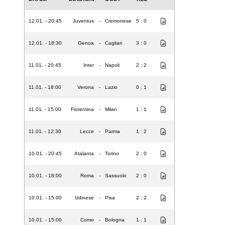
12.01. - 20:45
Juventus
-
Cremonese
5 : 0
12.01. - 18:30
Genoa
-
Cagliari
3 : 0
11.01. - 20:45
Inter
-
Napoli
2 : 2
11.01. - 18:00
Verona
-
Lazio
0 : 1
11.01. - 15:00
Fiorentina
-
Milan
1 : 1
11.01. - 12:30
Lecce
-
Parma
1 : 2
10.01. - 20:45
Atalanta
-
Torino
2 : 0
10.01. - 18:00
Roma
-
Sassuolo
2 : 0
10.01. - 15:00
Udinese
-
Pisa
2 : 2
10.01. - 15:00
Como
-
Bologna
1 : 1