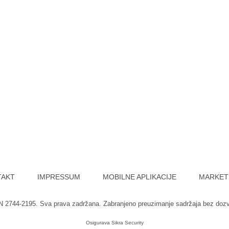
TAKT
IMPRESSUM
MOBILNE APLIKACIJE
MARKET
SN 2744-2195. Sva prava zadržana. Zabranjeno preuzimanje sadržaja bez doz
Osigurava
Sikra Security