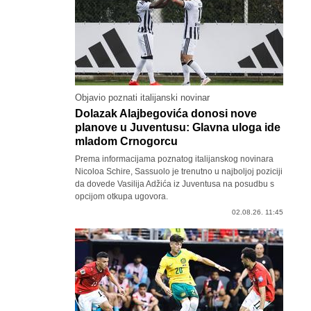
Objavio poznati italijanski novinar
Dolazak Alajbegovića donosi nove
planove u Juventusu: Glavna uloga ide
mladom Crnogorcu
Prema informacijama poznatog italijanskog novinara
Nicoloa Schire, Sassuolo je trenutno u najboljoj poziciji
da dovede Vasilija Adžića iz Juventusa na posudbu s
opcijom otkupa ugovora.
02.08.26. 11:45