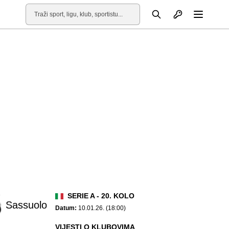
Otvori profil
Pretraga
Otvori
SERIE A - 20. KOLO
Sassuolo
Datum:
10.01.26. (18:00)
VIJESTI O KLUBOVIMA