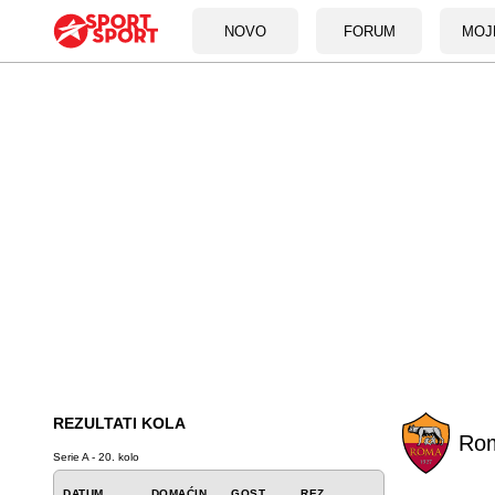
NOVO
FORUM
MOJ
REZULTATI KOLA
Ro
Serie A - 20. kolo
DATUM
DOMAĆIN
GOST
REZ