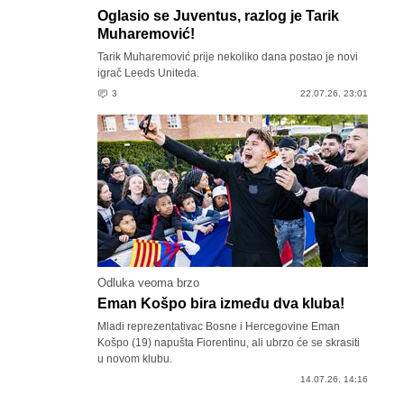
Oglasio se Juventus, razlog je Tarik
Muharemović!
Tarik Muharemović prije nekoliko dana postao je novi
igrač Leeds Uniteda.
3
22.07.26. 23:01
Odluka veoma brzo
Eman Košpo bira između dva kluba!
Mladi reprezentativac Bosne i Hercegovine Eman
Košpo (19) napušta Fiorentinu, ali ubrzo će se skrasiti
u novom klubu.
14.07.26. 14:16