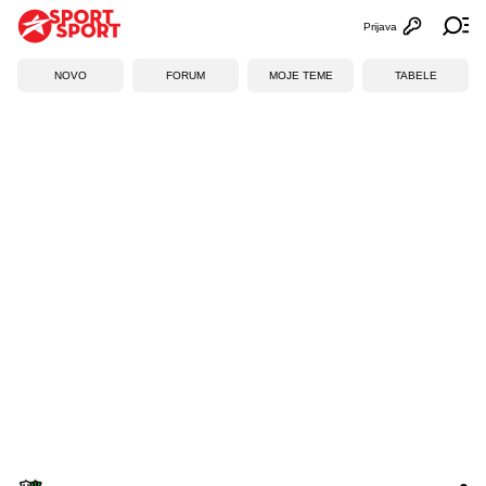
Prijava
Otvori profi
Ot
NOVO
FORUM
MOJE TEME
TABELE