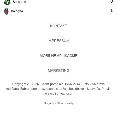
0
Sassuolo
1
Bologna
KONTAKT
IMPRESSUM
MOBILNE APLIKACIJE
MARKETING
Copyright 2008-26. SportSport d.o.o. ISSN 2744-2195. Sva prava
zadržana. Zabranjeno preuzimanje sadržaja bez dozvole izdavača.
Pravila
o zaštiti privatnosti.
Osigurava
Sikra Security