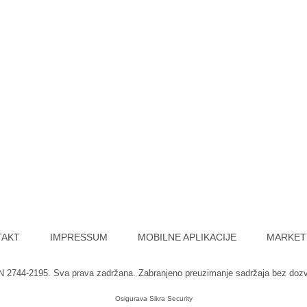
TAKT
IMPRESSUM
MOBILNE APLIKACIJE
MARKET
SN 2744-2195. Sva prava zadržana. Zabranjeno preuzimanje sadržaja bez doz
Osigurava
Sikra Security