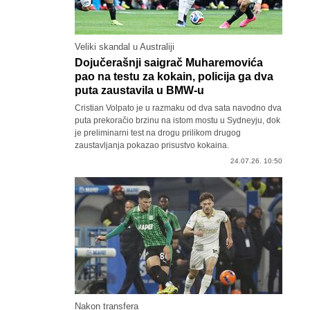
Veliki skandal u Australiji
Dojučerašnji saigrač Muharemovića
pao na testu za kokain, policija ga dva
puta zaustavila u BMW-u
Cristian Volpato je u razmaku od dva sata navodno dva
puta prekoračio brzinu na istom mostu u Sydneyju, dok
je preliminarni test na drogu prilikom drugog
zaustavljanja pokazao prisustvo kokaina.
24.07.26. 10:50
Nakon transfera