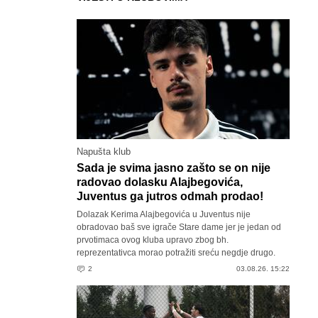
Napušta klub
Sada je svima jasno zašto se on nije
radovao dolasku Alajbegovića,
Juventus ga jutros odmah prodao!
Dolazak Kerima Alajbegovića u Juventus nije
obradovao baš sve igrače Stare dame jer je jedan od
prvotimaca ovog kluba upravo zbog bh.
reprezentativca morao potražiti sreću negdje drugo.
2
03.08.26. 15:22