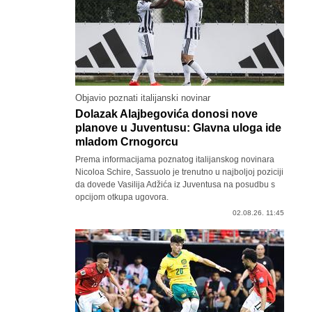
Objavio poznati italijanski novinar
Dolazak Alajbegovića donosi nove
planove u Juventusu: Glavna uloga ide
mladom Crnogorcu
Prema informacijama poznatog italijanskog novinara
Nicoloa Schire, Sassuolo je trenutno u najboljoj poziciji
da dovede Vasilija Adžića iz Juventusa na posudbu s
opcijom otkupa ugovora.
02.08.26. 11:45