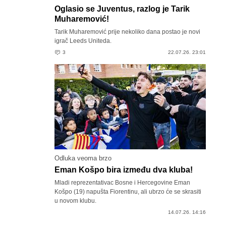
Oglasio se Juventus, razlog je Tarik
Muharemović!
Tarik Muharemović prije nekoliko dana postao je novi
igrač Leeds Uniteda.
3
22.07.26. 23:01
Odluka veoma brzo
Eman Košpo bira između dva kluba!
Mladi reprezentativac Bosne i Hercegovine Eman
Košpo (19) napušta Fiorentinu, ali ubrzo će se skrasiti
u novom klubu.
14.07.26. 14:16