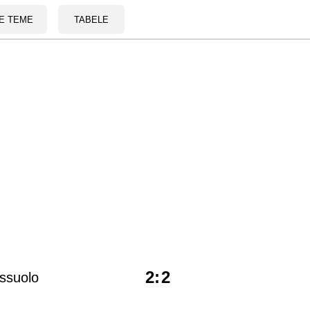
E TEME
TABELE
2
:
2
ssuolo