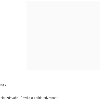
ING
vole izdavača.
Pravila o zaštiti privatnosti.