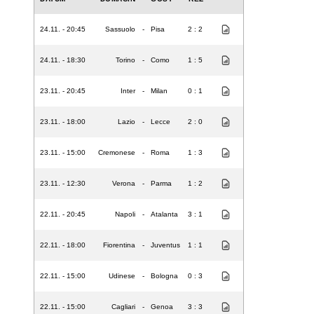
24.11. - 20:45
Sassuolo
-
Pisa
2 : 2
24.11. - 18:30
Torino
-
Como
1 : 5
23.11. - 20:45
Inter
-
Milan
0 : 1
23.11. - 18:00
Lazio
-
Lecce
2 : 0
23.11. - 15:00
Cremonese
-
Roma
1 : 3
23.11. - 12:30
Verona
-
Parma
1 : 2
22.11. - 20:45
Napoli
-
Atalanta
3 : 1
22.11. - 18:00
Fiorentina
-
Juventus
1 : 1
22.11. - 15:00
Udinese
-
Bologna
0 : 3
22.11. - 15:00
Cagliari
-
Genoa
3 : 3