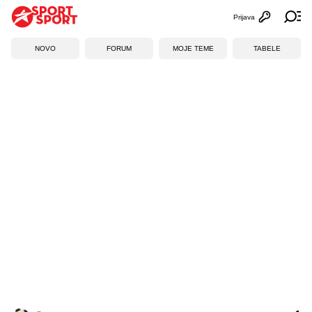
Prijava
Otvori profi
Ot
NOVO
FORUM
MOJE TEME
TABELE