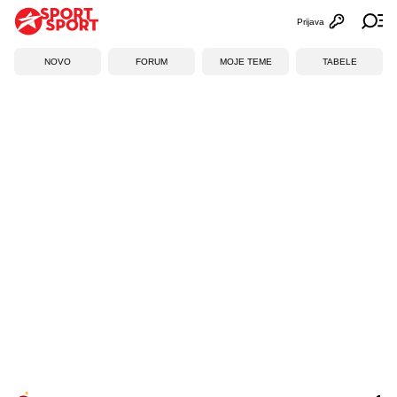
Prijava
Otvori profi
Ot
NOVO
FORUM
MOJE TEME
TABELE