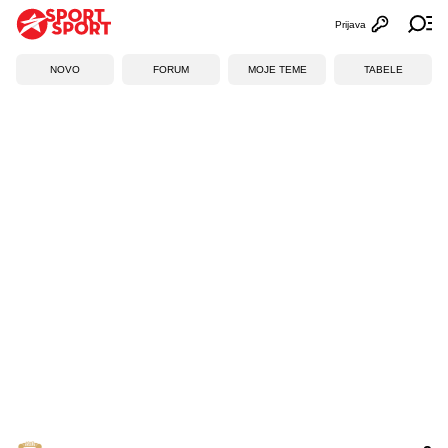
Prijava
Otvori profi
Ot
NOVO
FORUM
MOJE TEME
TABELE