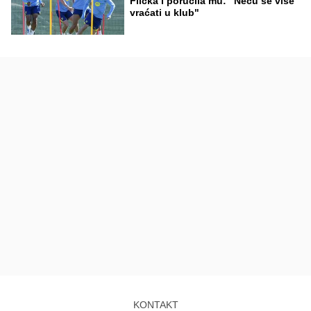
Flicka i poručila mu: "Neću se više
vraćati u klub"
KONTAKT