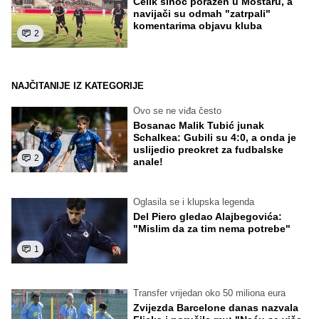
Čelik sinoć poražen u Mostaru, a
navijači su odmah "zatrpali"
komentarima objavu kluba
2
NAJČITANIJE IZ KATEGORIJE
Ovo se ne viđa često
Bosanac Malik Tubić junak
Schalkea: Gubili su 4:0, a onda je
uslijedio preokret za fudbalske
2
anale!
Oglasila se i klupska legenda
Del Piero gledao Alajbegovića:
"Mislim da za tim nema potrebe"
1
Transfer vrijedan oko 50 miliona eura
Zvijezda Barcelone danas nazvala