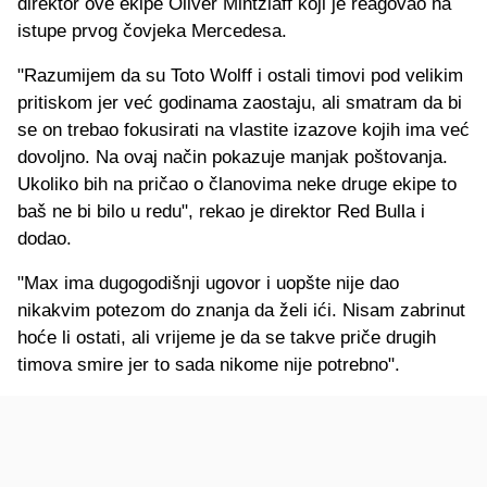
direktor ove ekipe Oliver Mintzlaff koji je reagovao na
istupe prvog čovjeka Mercedesa.
"Razumijem da su Toto Wolff i ostali timovi pod velikim
pritiskom jer već godinama zaostaju, ali smatram da bi
se on trebao fokusirati na vlastite izazove kojih ima već
dovoljno. Na ovaj način pokazuje manjak poštovanja.
Ukoliko bih na pričao o članovima neke druge ekipe to
baš ne bi bilo u redu", rekao je direktor Red Bulla i
dodao.
"Max ima dugogodišnji ugovor i uopšte nije dao
nikakvim potezom do znanja da želi ići. Nisam zabrinut
hoće li ostati, ali vrijeme je da se takve priče drugih
timova smire jer to sada nikome nije potrebno".