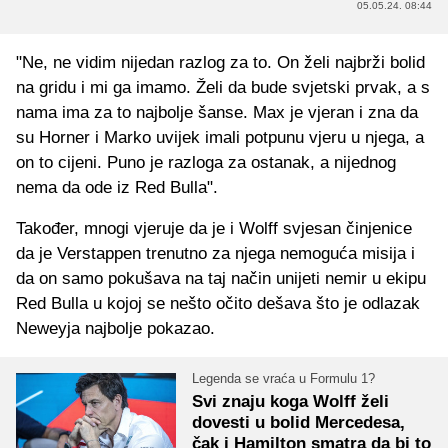
05.05.24. 08:44
"Ne, ne vidim nijedan razlog za to. On želi najbrži bolid
na gridu i mi ga imamo. Želi da bude svjetski prvak, a s
nama ima za to najbolje šanse. Max je vjeran i zna da
su Horner i Marko uvijek imali potpunu vjeru u njega, a
on to cijeni. Puno je razloga za ostanak, a nijednog
nema da ode iz Red Bulla".
Također, mnogi vjeruje da je i Wolff svjesan činjenice
da je Verstappen trenutno za njega nemoguća misija i
da on samo pokušava na taj način unijeti nemir u ekipu
Red Bulla u kojoj se nešto očito dešava što je odlazak
Neweyja najbolje pokazao.
Legenda se vraća u Formulu 1?
Svi znaju koga Wolff želi
dovesti u bolid Mercedesa,
čak i Hamilton smatra da bi to