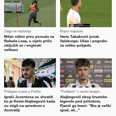
Saga se nastavlja
Bravo majstore
Milan odbio prvu ponudu za
Haris Tabaković junak
Rafaela Leaa, u cijelu priču
Salzburga: Ušao i pogodio
uključili se i engleski
za veliku pobjedu
velikani
Prelijepe scene u Perthu
"Problemi" s novim brojem
Igrači Juventusa su shvatili
Alajbegović zbog hrvatske
ko je Kerim Alajbegović kada
legende pod pritiskom,
su stigli na aerodrom u
Pjanić ga brani: "Bio je veliki
Australiji
igrač, ali..."