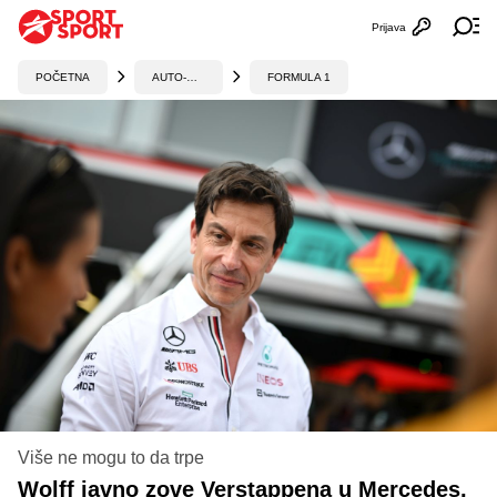
Prijava
Otvori profi
Ot
POČETNA
AUTO-MOTO
FORMULA 1
Više ne mogu to da trpe
Wolff javno zove Verstappena u Mercedes,