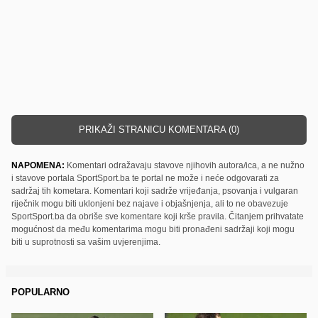
PRIKAŽI STRANICU KOMENTARA (0)
NAPOMENA:
Komentari odražavaju stavove njihovih autora/ica, a ne nužno
i stavove portala SportSport.ba te portal ne može i neće odgovarati za
sadržaj tih kometara. Komentari koji sadrže vrijeđanja, psovanja i vulgaran
riječnik mogu biti uklonjeni bez najave i objašnjenja, ali to ne obavezuje
SportSport.ba da obriše sve komentare koji krše pravila. Čitanjem prihvatate
mogućnost da među komentarima mogu biti pronađeni sadržaji koji mogu
biti u suprotnosti sa vašim uvjerenjima.
POPULARNO