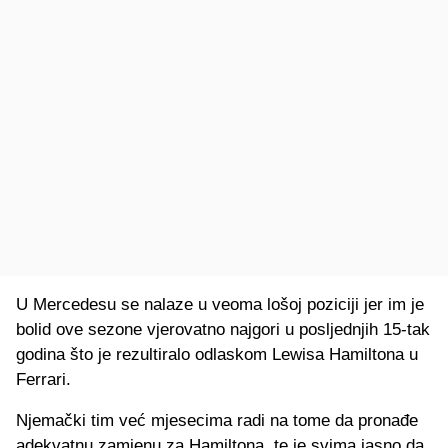
U Mercedesu se nalaze u veoma lošoj poziciji jer im je
bolid ove sezone vjerovatno najgori u posljednjih 15-tak
godina što je rezultiralo odlaskom Lewisa Hamiltona u
Ferrari.
Njemački tim već mjesecima radi na tome da pronađe
adekvatnu zamjenu za Hamiltona, te je svima jasno da