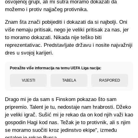
osvojenoj grupi, ali mi sutra moramo dokazati da
možemo i protiv najjačeg protivnika.
Znam šta znači pobijediti i dokazati da si najbolji. Oni
više nemaju pritisak, nego je veliki pritisak za nas, jer
to moramo dokazati. Nikada nije teško biti
reprezentativac. Predstavljate državu i nosite najvažniji
dres u svojoj karijeri.
Potražite više informacija na temu UEFA Liga nacija:
VIJESTI
TABELA
RASPORED
Drago mi je da sam s Finskom pokazao što sam
pripremio. Talent je tu, nedostaje nam hrabrosti. Džeko
je veliki igrač. Sušić mi je rekao da on kod njih važi kao
gospodin Hagi kod nas. Težak je to protivnik, ali s njim
se moramo suočiti kroz jedinstvo ekipe", između
ostalog je rekao Burca.