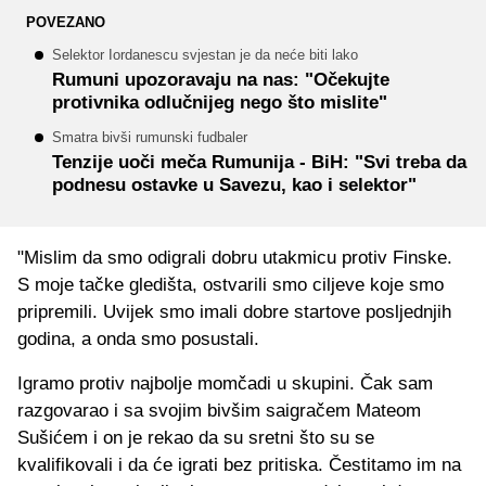
POVEZANO
Selektor Iordanescu svjestan je da neće biti lako
Rumuni upozoravaju na nas: "Očekujte
protivnika odlučnijeg nego što mislite"
Smatra bivši rumunski fudbaler
Tenzije uoči meča Rumunija - BiH: "Svi treba da
podnesu ostavke u Savezu, kao i selektor"
"Mislim da smo odigrali dobru utakmicu protiv Finske.
S moje tačke gledišta, ostvarili smo ciljeve koje smo
pripremili. Uvijek smo imali dobre startove posljednjih
godina, a onda smo posustali.
Igramo protiv najbolje momčadi u skupini. Čak sam
razgovarao i sa svojim bivšim saigračem Mateom
Sušićem i on je rekao da su sretni što su se
kvalifikovali i da će igrati bez pritiska. Čestitamo im na