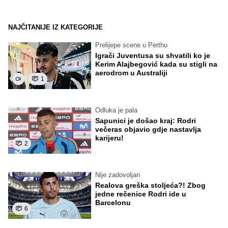
NAJČITANIJE IZ KATEGORIJE
Prelijepe scene u Perthu
Igrači Juventusa su shvatili ko je
Kerim Alajbegović kada su stigli na
aerodrom u Australiji
1
Odluka je pala
Sapunici je došao kraj: Rodri
večeras objavio gdje nastavlja
karijeru!
2
Nije zadovoljan
Realova greška stoljeća?! Zbog
jedne rečenice Rodri ide u
Barcelonu
6