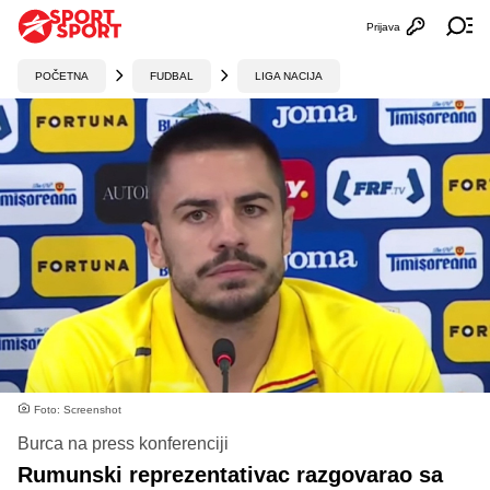
Prijava
Otvori profi
Ot
POČETNA
FUDBAL
LIGA NACIJA
Foto: Screenshot
Burca na press konferenciji
Rumunski reprezentativac razgovarao sa