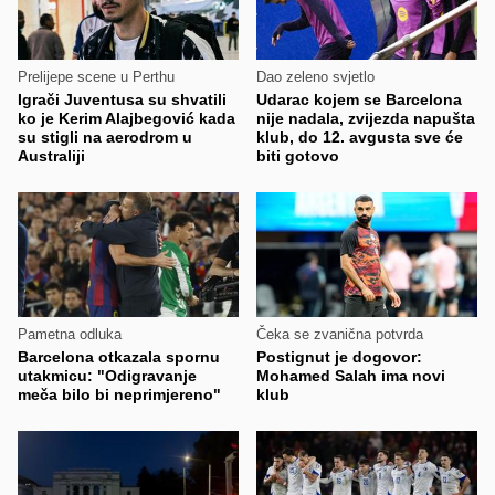
Prelijepe scene u Perthu
Dao zeleno svjetlo
Igrači Juventusa su shvatili
Udarac kojem se Barcelona
ko je Kerim Alajbegović kada
nije nadala, zvijezda napušta
su stigli na aerodrom u
klub, do 12. avgusta sve će
Australiji
biti gotovo
Pametna odluka
Čeka se zvanična potvrda
Barcelona otkazala spornu
Postignut je dogovor:
utakmicu: "Odigravanje
Mohamed Salah ima novi
meča bilo bi neprimjereno"
klub