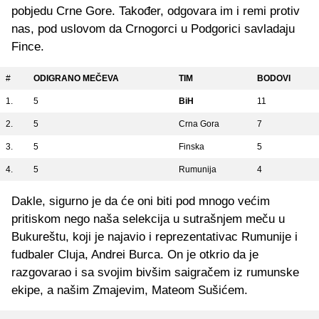
pobjedu Crne Gore. Također, odgovara im i remi protiv
nas, pod uslovom da Crnogorci u Podgorici savladaju
Fince.
#
ODIGRANO MEČEVA
TIM
BODOVI
1.
5
BiH
11
2.
5
Crna Gora
7
3.
5
Finska
5
4.
5
Rumunija
4
Dakle, sigurno je da će oni biti pod mnogo većim
pritiskom nego naša selekcija u sutrašnjem meču u
Bukureštu, koji je najavio i reprezentativac Rumunije i
fudbaler Cluja, Andrei Burca. On je otkrio da je
razgovarao i sa svojim bivšim saigračem iz rumunske
ekipe, a našim Zmajevim, Mateom Sušićem.