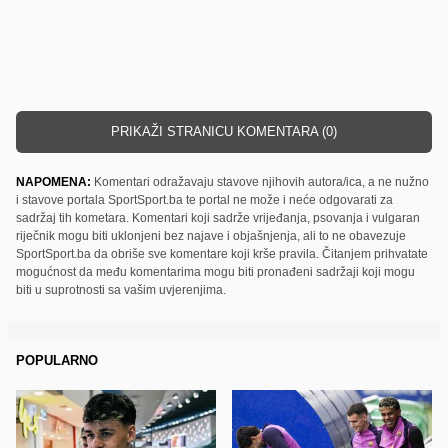
PRIKAŽI STRANICU KOMENTARA (0)
NAPOMENA:
Komentari odražavaju stavove njihovih autora/ica, a ne nužno
i stavove portala SportSport.ba te portal ne može i neće odgovarati za
sadržaj tih kometara. Komentari koji sadrže vrijeđanja, psovanja i vulgaran
riječnik mogu biti uklonjeni bez najave i objašnjenja, ali to ne obavezuje
SportSport.ba da obriše sve komentare koji krše pravila. Čitanjem prihvatate
mogućnost da među komentarima mogu biti pronađeni sadržaji koji mogu
biti u suprotnosti sa vašim uvjerenjima.
POPULARNO