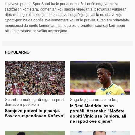
i stavove portala SportSport.ba te portal ne može i neće odgovarati za
sadržaj tih kometara. Komentari koji sadrže vrijeđanja, psovanja i vulgaran
riječnik mogu biti uklonjeni bez najave i objašnjenja, ali to ne obavezuje
SportSport.ba da obriše sve komentare koji krše pravila. Čitanjem prihvatate
mogućnost da među komentarima mogu biti pronađeni sadržaji koji mogu
biti u suprotnosti sa vašim uvjerenjima.
POPULARNO
Susret se neće igrati sigurno pred
Saga kojoj se ne nazire kraj
domaćom publikom
Iz Real Madrida jasno
Sarajevo potvrdilo pisanja:
poručili Arsenalu: "Možete
Savez suspendovao Koševo!
dobiti Viniciusa Juniora, ali
ne ispod ove cijene"