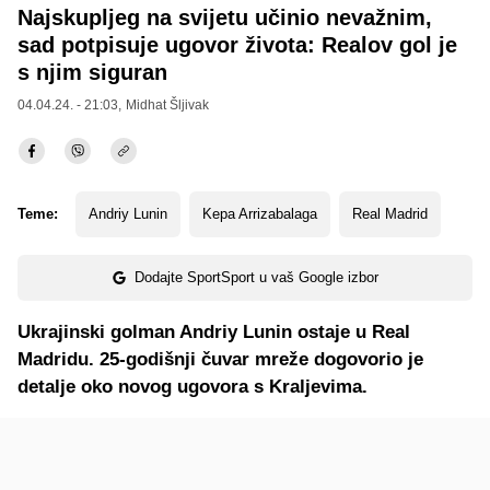
Najskupljeg na svijetu učinio nevažnim,
sad potpisuje ugovor života: Realov gol je
s njim siguran
04.04.24. - 21:03,
Midhat Šljivak
Teme:
Andriy Lunin
Kepa Arrizabalaga
Real Madrid
Dodajte SportSport u vaš Google izbor
Ukrajinski golman Andriy Lunin ostaje u Real
Madridu. 25-godišnji čuvar mreže dogovorio je
detalje oko novog ugovora s Kraljevima.