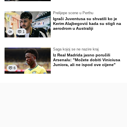
Prelijepe scene u Perthu
Igrači Juventusa su shvatili ko je
Kerim Alajbegović kada su stigli na
aerodrom u Australiji
1
Saga kojoj se ne nazire kraj
Iz Real Madrida jasno poručili
Arsenalu: "Možete dobiti Viniciusa
Juniora, ali ne ispod ove cijene"
6