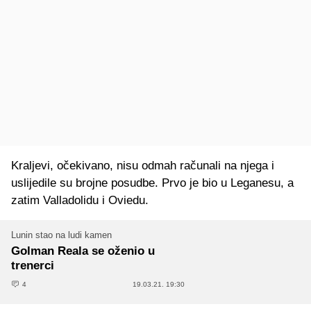
Kraljevi, očekivano, nisu odmah računali na njega i
uslijedile su brojne posudbe. Prvo je bio u Leganesu, a
zatim Valladolidu i Oviedu.
Lunin stao na ludi kamen
Golman Reala se oženio u
trenerci
4
19.03.21. 19:30