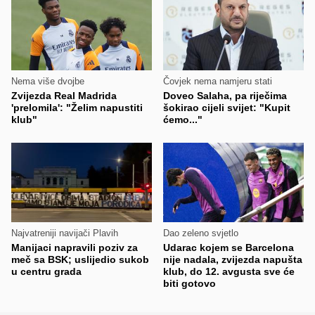
Nema više dvojbe
Čovjek nema namjeru stati
Zvijezda Real Madrida
Doveo Salaha, pa riječima
'prelomila': "Želim napustiti
šokirao cijeli svijet: "Kupit
klub"
ćemo..."
Najvatreniji navijači Plavih
Dao zeleno svjetlo
Manijaci napravili poziv za
Udarac kojem se Barcelona
meč sa BSK; uslijedio sukob
nije nadala, zvijezda napušta
u centru grada
klub, do 12. avgusta sve će
biti gotovo