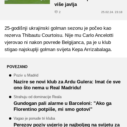
više javlja
2
25.02.24. 23:18
25-godišnji ukrajinski golman sezonu je počeo kao
rezerva Thibautu Courtoisu. Nije mu Carlo Ancelotti
vjerovao ni nakon povrede Belgijanca, pa je u klub
stigao najskuplji golman svijeta Kepa Arrizabalaga.
POVEZANO
Poziv u Madrid
Nazire se novi klub za Ardu Gulera: Imat će sve
ono što nema u Real Madridu!
Strahuju od dominacije Reala
Gundogan pali alarme u Barceloni: "Ako ga
Florentino potpiše, mi smo gotovi"
Vagao je ponude tri kluba
Perezov poziv uvjerio je najboljeg na svijetu za