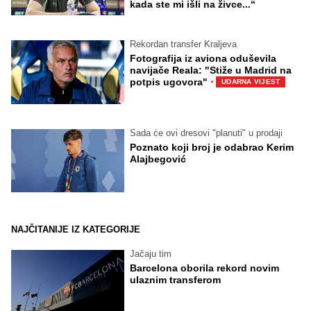
kada ste mi išli na živce...“
Rekordan transfer Kraljeva
Fotografija iz aviona oduševila
navijače Reala: "Stiže u Madrid na
·
potpis ugovora"
UDARNA VIJEST
Sada će ovi dresovi "planuti" u prodaji
Poznato koji broj je odabrao Kerim
Alajbegović
NAJČITANIJE IZ KATEGORIJE
Jačaju tim
Barcelona oborila rekord novim
ulaznim transferom