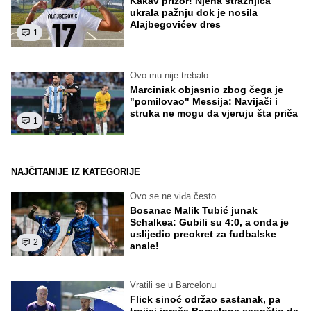
Kakav prizor! Njena stražnjica
ukrala pažnju dok je nosila
Alajbegovićev dres
1
Ovo mu nije trebalo
Marciniak objasnio zbog čega je
"pomilovao" Messija: Navijači i
struka ne mogu da vjeruju šta priča
1
NAJČITANIJE IZ KATEGORIJE
Ovo se ne viđa često
Bosanac Malik Tubić junak
Schalkea: Gubili su 4:0, a onda je
uslijedio preokret za fudbalske
2
anale!
Vratili se u Barcelonu
Flick sinoć održao sastanak, pa