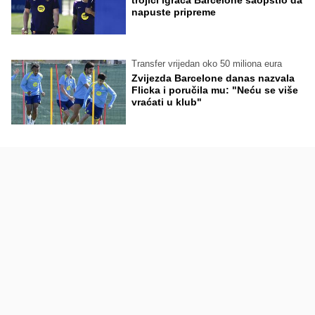
trojici igrača Barcelone saopštio da
napuste pripreme
Transfer vrijedan oko 50 miliona eura
Zvijezda Barcelone danas nazvala
Flicka i poručila mu: "Neću se više
vraćati u klub"