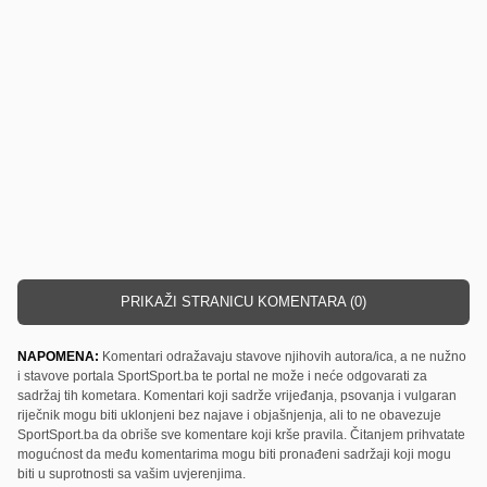
PRIKAŽI STRANICU KOMENTARA (0)
NAPOMENA:
Komentari odražavaju stavove njihovih autora/ica, a ne nužno
i stavove portala SportSport.ba te portal ne može i neće odgovarati za
sadržaj tih kometara. Komentari koji sadrže vrijeđanja, psovanja i vulgaran
riječnik mogu biti uklonjeni bez najave i objašnjenja, ali to ne obavezuje
SportSport.ba da obriše sve komentare koji krše pravila. Čitanjem prihvatate
mogućnost da među komentarima mogu biti pronađeni sadržaji koji mogu
biti u suprotnosti sa vašim uvjerenjima.