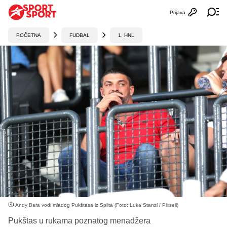
Prijava
Otvori profi
Ot
POČETNA
FUDBAL
1. HNL
Andy Bara vodi mladog Pukštasa iz Splita (Foto: Luka Stanzl / Pixsell)
Pukštas u rukama poznatog menadžera