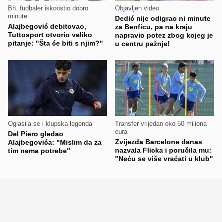
Bh. fudbaler iskoristio dobro
Objavljen video
minute
Dedić nije odigrao ni minute
Alajbegović debitovao,
za Benficu, pa na kraju
Tuttosport otvorio veliko
napravio potez zbog kojeg je
pitanje: "Šta će biti s njim?"
u centru pažnje!
Oglasila se i klupska legenda
Transfer vrijedan oko 50 miliona
eura
Del Piero gledao
Zvijezda Barcelone danas
Alajbegovića: "Mislim da za
nazvala Flicka i poručila mu:
tim nema potrebe"
"Neću se više vraćati u klub"