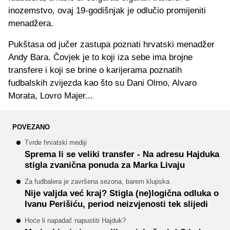
inozemstvo, ovaj 19-godišnjak je odlučio promijeniti
menadžera.
Pukštasa od jučer zastupa poznati hrvatski menadžer
Andy Bara. Čovjek je to koji iza sebe ima brojne
transfere i koji se brine o karijerama poznatih
fudbalskih zvijezda kao što su Dani Olmo, Alvaro
Morata, Lovro Majer...
POVEZANO
Tvrde hrvatski mediji
Sprema li se veliki transfer - Na adresu Hajduka
stigla zvanična ponuda za Marka Livaju
Za fudbalera je završena sezona, barem klupska
Nije valjda već kraj? Stigla (ne)logična odluka o
Ivanu Perišiću, period neizvjenosti tek slijedi
Hoće li napadač napustiti Hajduk?