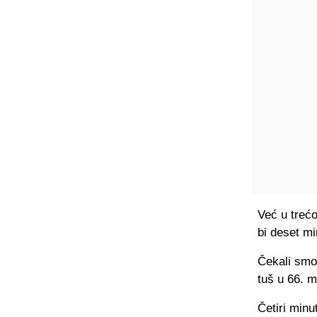
Već u trećo
bi deset m
Čekali smo 
tuš u 66. m
Četiri minu