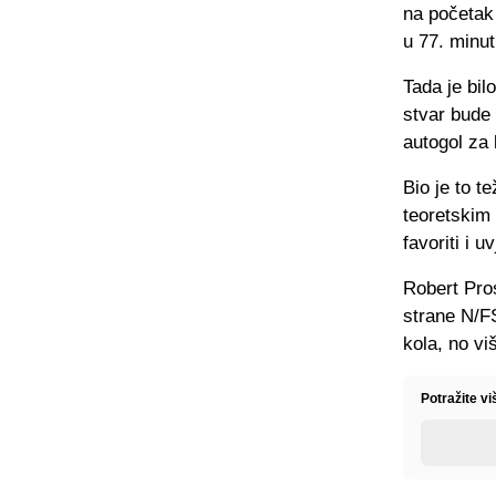
na početak
u 77. minu
Tada je bil
stvar bude
autogol za 
Bio je to t
teoretskim
favoriti i u
Robert Pros
strane N/FS
kola, no vi
Potražite v