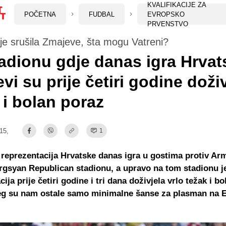
KVALIFIKACIJE ZA
POČETNA
FUDBAL
EVROPSKO
PRVENSTVO
je srušila Zmajeve, šta mogu Vatreni?
adionu gdje danas igra Hrvat
vi su prije četiri godine doživ
 i bolan poraz
:15,
1
reprezentacija Hrvatske danas igra u gostima protiv Ar
gsyan Republican stadionu, a upravo na tom stadionu j
ija prije četiri godine i tri dana doživjela vrlo težak i b
eg su nam ostale samo minimalne šanse za plasman na