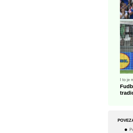
I to je
Fudba
tradi
POVEZ
Po