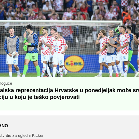
 moguće
lska reprezentacija Hrvatske u ponedjeljak može sru
ciju u koju je teško povjerovati
ANO
tvrdio za ugledni Kicker