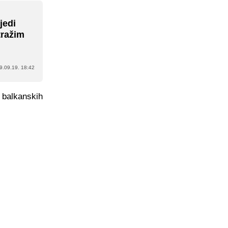
jedi
tražim
9.09.19. 18:42
 balkanskih