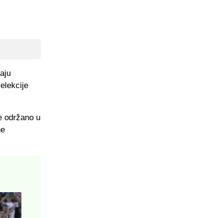
aju
elekcije
e održano u
ne