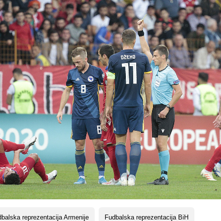
balska reprezentacija Armenije
Fudbalska reprezentacija BiH