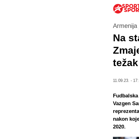
Armenija 
Na st
Zmaje
težak
11.09.23. - 17
Fudbalska 
Vazgen Sar
reprezentac
nakon koj
2020.