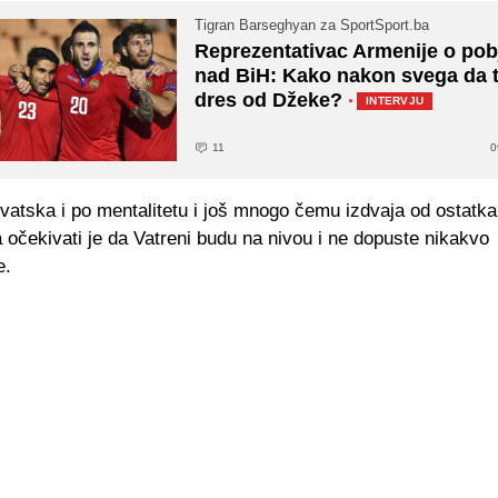
Tigran Barseghyan za SportSport.ba
Reprezentativac Armenije o pob
nad BiH: Kako nakon svega da 
dres od Džeke?
·
INTERVJU
11
0
vatska i po mentalitetu i još mnogo čemu izdvaja od ostatka
 očekivati je da Vatreni budu na nivou i ne dopuste nikakvo
e.