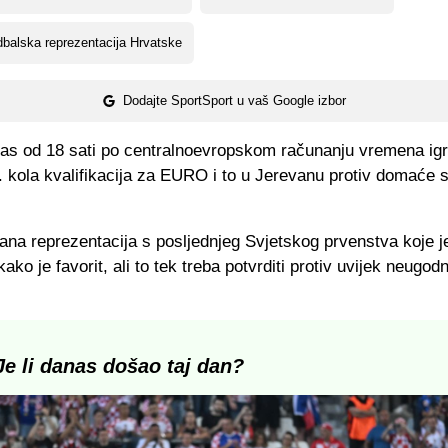
balska reprezentacija Hrvatske
Dodajte SportSport u vaš Google izbor
nas od 18 sati po centralnoevropskom računanju vremena igr
 kola kvalifikacija za EURO i to u Jerevanu protiv domaće s
ana reprezentacija s posljednjeg Svjetskog prvenstva koje j
ako je favorit, ali to tek treba potvrditi protiv uvijek neugod
Je li danas došao taj dan?