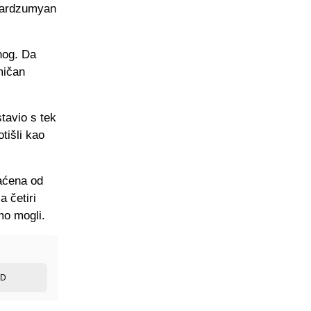
mbardzumyan
dnog. Da
mičan
stavio s tek
tišli kao
vaćena od
a četiri
smo mogli.
ED