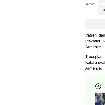
Teme:
Fud
Vatreni da
utakmicu 6.
Armenije.
Trećeplasir
Kataru svak
Armenije.