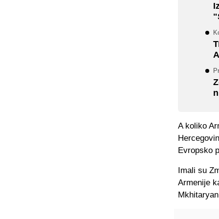
I
"
K
T
A
P
Z
n
A koliko Ar
Hercegovin
Evropsko p
Imali su Z
Armenije ka
Mkhitaryan 