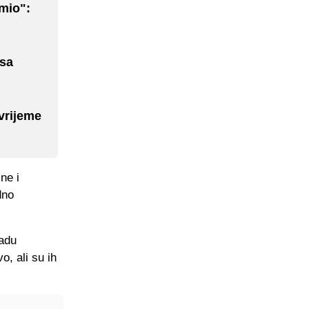
omio":
 sa
vrijeme
ne i
dno
radu
o, ali su ih