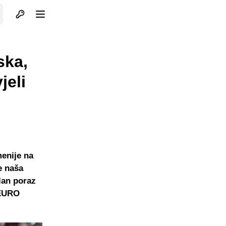
Otvori profil
Otvori meni
ska,
jeli
menije na
e naša
olan poraz
 EURO