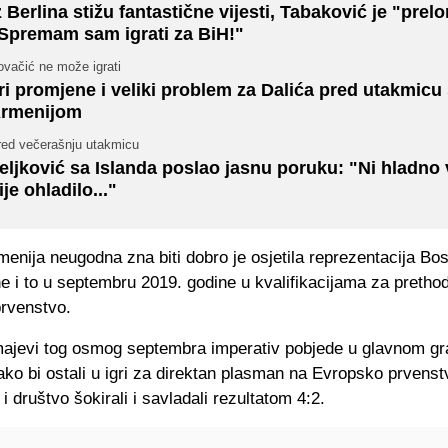
z Berlina stižu fantastične vijesti, Tabaković je "prel
Spremam sam igrati za BiH!"
ovačić ne može igrati
ri promjene i veliki problem za Dalića pred utakmicu
rmenijom
red večerašnju utakmicu
eljković sa Islanda poslao jasnu poruku: "Ni hladno 
ije ohladilo..."
menija neugodna zna biti dobro je osjetila reprezentacija Bos
e i to u septembru 2019. godine u kvalifikacijama za pretho
rvenstvo.
majevi tog osmog septembra imperativ pobjede u glavnom g
ko bi ostali u igri za direktan plasman na Evropsko prvenstv
i društvo šokirali i savladali rezultatom 4:2.