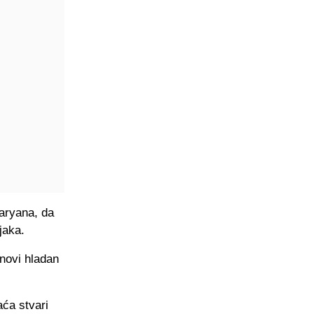
taryana, da
jaka.
 novi hladan
aća stvari