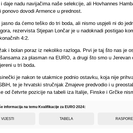
 i daje nadu navijačima naše selekcije, ali Hovhannes Ha
ti ponovo dovodi Armence u prednost.
o jasno da ćemo teško do tri boda, ali nismo uspjeli ni do je
 gora, rezervista Stjepan Lončar je u nadoknadi postigao ko
konačnih 4:2.
ežak i bolan poraz iz nekoliko razloga. Prvi je taj što nas je o
 šansama za plasman na EURO, a drugi što smo u Jerevan o
vjereni u tri boda.
inečki je nakon te utakmice podnio ostavku, koja nije prih
BiH, te je hrvatski stručnjak Zmajeve predvodio i u preostal
še od četvrte pozicije na tabeli iza Italije, Finske i Grčke ni
iše informacija na temu Kvalifikacije za EURO 2024:
VIJESTI
TABELA
RASPOR