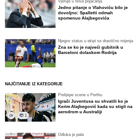
Vjeruje u nova pojačanja
Jedno pitanje o Vlahoviću bilo je
dovoljno: Spalletti odmah
spomenuo Alajbegovića
Njegov status u ekipi se drastično mijenja
Zna se ko je najveći gubitnik u
Barceloni dolaskom Rodrija
NAJČITANIJE IZ KATEGORIJE
Prelijepe scene u Perthu
Igrači Juventusa su shvatili ko je
Kerim Alajbegović kada su stigli na
aerodrom u Australiji
1
Odluka je pala