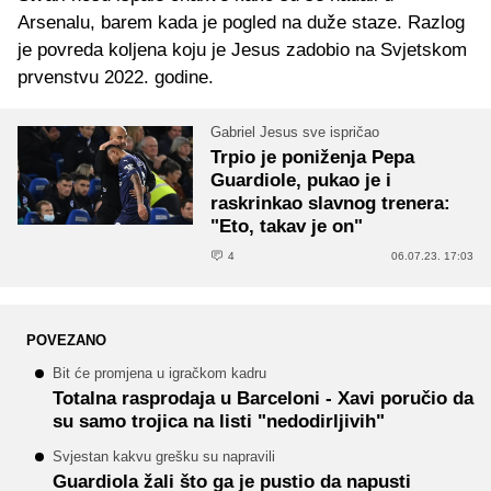
Arsenalu, barem kada je pogled na duže staze. Razlog
je povreda koljena koju je Jesus zadobio na Svjetskom
prvenstvu 2022. godine.
Gabriel Jesus sve ispričao
Trpio je poniženja Pepa
Guardiole, pukao je i
raskrinkao slavnog trenera:
"Eto, takav je on"
4
06.07.23. 17:03
POVEZANO
Bit će promjena u igračkom kadru
Totalna rasprodaja u Barceloni - Xavi poručio da
su samo trojica na listi "nedodirljivih"
Svjestan kakvu grešku su napravili
Guardiola žali što ga je pustio da napusti