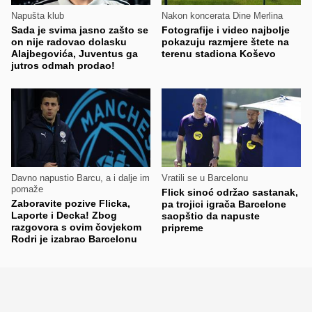
Napušta klub
Nakon koncerata Dine Merlina
Sada je svima jasno zašto se
Fotografije i video najbolje
on nije radovao dolasku
pokazuju razmjere štete na
Alajbegovića, Juventus ga
terenu stadiona Koševo
jutros odmah prodao!
Davno napustio Barcu, a i dalje im
Vratili se u Barcelonu
pomaže
Flick sinoć održao sastanak,
Zaboravite pozive Flicka,
pa trojici igrača Barcelone
Laporte i Decka! Zbog
saopštio da napuste
razgovora s ovim čovjekom
pripreme
Rodri je izabrao Barcelonu