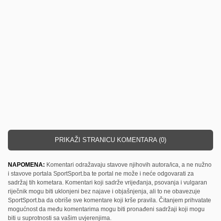
PRIKAŽI STRANICU KOMENTARA (0)
NAPOMENA:
Komentari odražavaju stavove njihovih autora/ica, a ne nužno
i stavove portala SportSport.ba te portal ne može i neće odgovarati za
sadržaj tih kometara. Komentari koji sadrže vrijeđanja, psovanja i vulgaran
riječnik mogu biti uklonjeni bez najave i objašnjenja, ali to ne obavezuje
SportSport.ba da obriše sve komentare koji krše pravila. Čitanjem prihvatate
mogućnost da među komentarima mogu biti pronađeni sadržaji koji mogu
biti u suprotnosti sa vašim uvjerenjima.