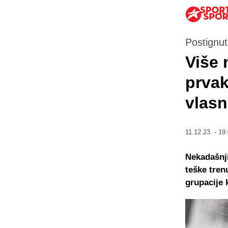
Postignu
Više 
prva
vlasn
11.12.23. - 19
Nekadašnji
teške tren
grupacije 