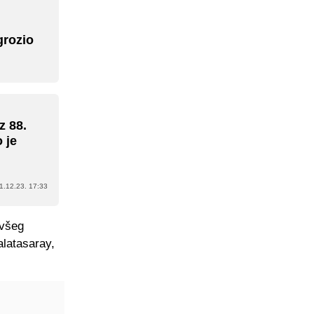
grozio
z 88.
 je
1.12.23. 17:33
ivšeg
alatasaray,