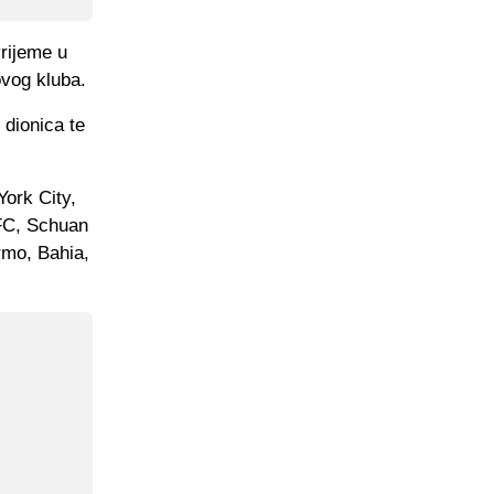
vrijeme u
ovog kluba.
 dionica te
York City,
 FC, Schuan
rmo, Bahia,