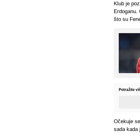
Klub je po
Erdoganu. O
što su Fene
Potražite vi
Očekuje se
sada kada j