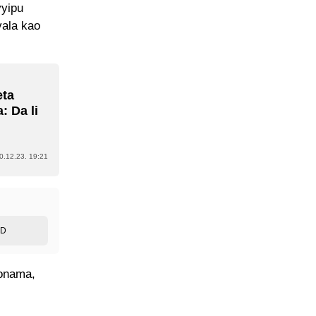
yyipu
vala kao
eta
 Da li
0.12.23. 19:21
ED
zonama,