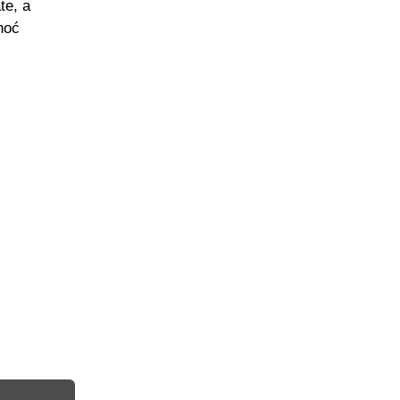
te, a
inoć