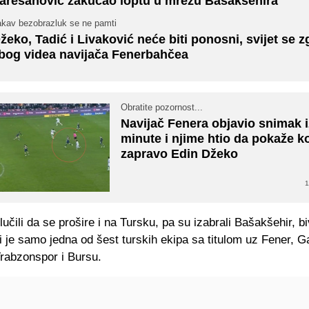
arešanović zakucao loptu u mrežu Basaksehira
akav bezobrazluk se ne pamti
žeko, Tadić i Livaković neće biti ponosni, svijet se z
bog videa navijača Fenerbahčea
Obratite pozornost...
Navijač Fenera objavio snimak i
minute i njime htio da pokaže ko
zapravo Edin Džeko
1
učili da se prošire i na Tursku, pa su izabrali Bašakšehir, b
i je samo jedna od šest turskih ekipa sa titulom uz Fener, G
Trabzonspor i Bursu.