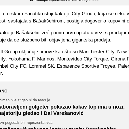
 u turskom Fanatiku stoji kako je City Group, koja se neko 
nosti sastajala s Bašakšehirom, postigla dogovor o kupovini 
ako je Bašakšehir već primio prvu uplatu u vezi s prodajom
je da će službeno biti objavljena gigantska prodaja.
ll Group uključuje timove kao što su Manchester City, New 
ity, Yokohama F. Marinos, Montevideo City Torque, Girona
mbai City FC, Lommel SK, Esparence Sportive Troyes, Pale
r.
ANO
lman nije stigao ni da reaguje
aboravljeni golgeter pokazao kakav top ima u nozi,
ajstoriju gledao i Dal Varešanović
ovi pogodak bh. reprezentativca