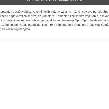
omentari odražavaju stavove njihovih autora/ica, a ne nužno i stavove portala Spor
i neće odgovarati za sadržaj tih kometara. Komentari koji sadrže vrijeđanja, psovan
iti uklonjeni bez najave i objašnjenja, ali to ne obavezuje SportSport.ba da obriše
la. Čitanjem prihvatate mogućnost da među komentarima mogu biti pronađeni sadrža
ti sa vašim uvjerenjima.