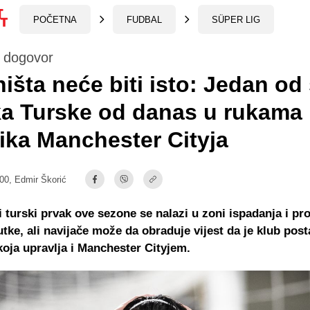
POČETNA
FUDBAL
SÜPER LIG
t dogovor
ništa neće biti isto: Jedan od
ka Turske od danas u rukama
ika Manchester Cityja
:00,
Edmir Škorić
 turski prvak ove sezone se nalazi u zoni ispadanja i pro
utke, ali navijače može da obraduje vijest da je klub post
koja upravlja i Manchester Cityjem.