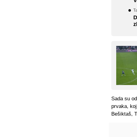
V
T
D
z
Sada su odl
prvaka, koj
Bešiktaš, 