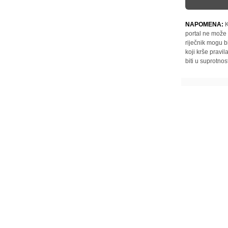
NAPOMENA:
K
portal ne može 
riječnik mogu b
koji krše pravi
biti u suprotnos