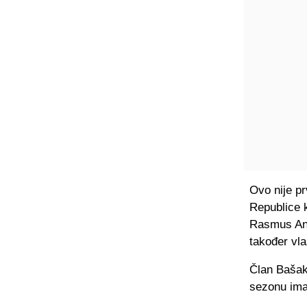
Ovo nije pr
Republice 
Rasmus Anke
također vl
Član Bašakš
sezonu imao