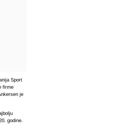
anija Sport
e firme
Ankersen je
ajbolju
20. godine.