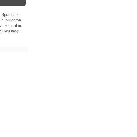
tSport.ba te
ja i vulgaran
 sve komentare
ji koji mogu