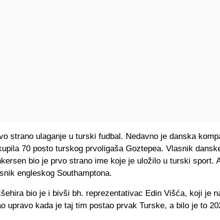
vo strano ulaganje u turski fudbal. Nedavno je danska komp
kupila 70 posto turskog prvoligaša Goztepea. Vlasnik dansk
rsen bio je prvo strano ime koje je uložilo u turski sport. 
asnik engleskog Southamptona.
ehira bio je i bivši bh. reprezentativac Edin Višća, koji je n
 upravo kada je taj tim postao prvak Turske, a bilo je to 20