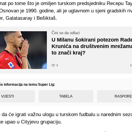
znat po tome što je omiljen turskom predsjedniku Recepu Ta
snovan je 1990. godine, ali je uglavnom u sjeni gradskih ri
r, Galatasaray i Bešiktaš.
Čini se da odlazi
U Milanu šokirani potezom Rad
Krunića na društvenim mrežama:
to znači kraj?
3
1
še informacija na temu Super Lig:
VIJESTI
TABELA
RASPOR
 da će igrati važnu ulogu u turskom fudbalu u narednim se
e upao u Cityjevu grupaciju.