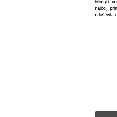
Mnogi timo
najbolji pr
oduševila ci