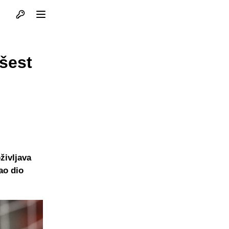
Otvori profil
Otvori meni
 šest
življava
ao dio