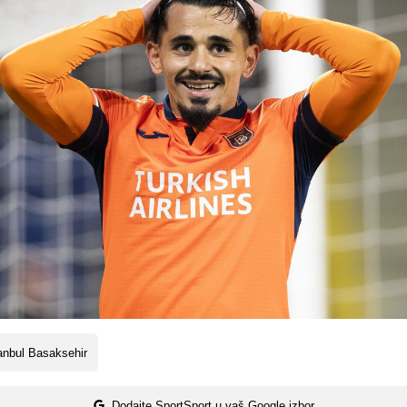
anbul Basaksehir
Dodajte SportSport u vaš Google izbor