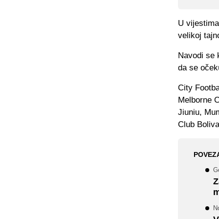
U vijestima
velikoj taj
Navodi se k
da se očeku
City Footba
Melborne C
Jiuniu, Mu
Club Boliva
POVEZ
Go
Z
m
N