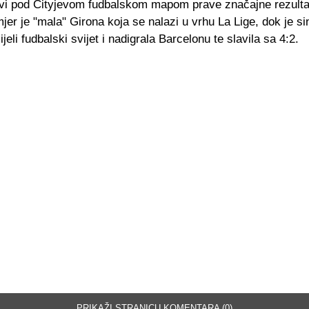
vi pod Cityjevom fudbalskom mapom prave značajne rezulta
imjer je "mala" Girona koja se nalazi u vrhu La Lige, dok je s
jeli fudbalski svijet i nadigrala Barcelonu te slavila sa 4:2.
PRIKAŽI STRANICU KOMENTARA (0)