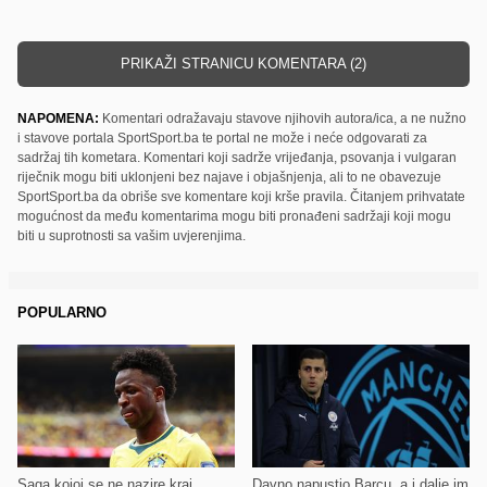
PRIKAŽI STRANICU KOMENTARA (2)
NAPOMENA:
Komentari odražavaju stavove njihovih autora/ica, a ne nužno
i stavove portala SportSport.ba te portal ne može i neće odgovarati za
sadržaj tih kometara. Komentari koji sadrže vrijeđanja, psovanja i vulgaran
riječnik mogu biti uklonjeni bez najave i objašnjenja, ali to ne obavezuje
SportSport.ba da obriše sve komentare koji krše pravila. Čitanjem prihvatate
mogućnost da među komentarima mogu biti pronađeni sadržaji koji mogu
biti u suprotnosti sa vašim uvjerenjima.
POPULARNO
Saga kojoj se ne nazire kraj
Davno napustio Barcu, a i dalje im