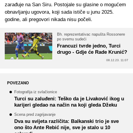
zarađuje na San Siru. Postojale su glasine o mogućem
obnavljanju ugovora, koji sada ističe u junu 2025.
godine, ali pregovori nikada nisu počeli.
Bh. reprezentativac napušta Rossonere
po svemu sudeći
Francuzi tvrde jedno, Turci
drugo - Gdje će Rade Krunić?
08.12.23. 11:07
POVEZANO
Fotografija iz svlačionice
Turci su zaluđeni: Teško da je Livaković ikog u
karijeri gledao na način na koji gleda Džeku
Scena pred zagrijavanje
Dva su svijeta različita: Balkanski trio je sve
ono što Ante Rebić nije, sve je stalo u 10