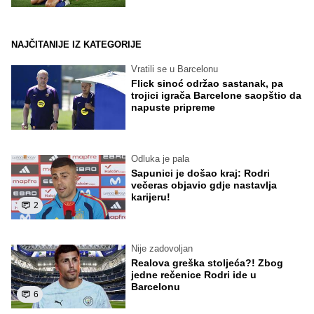
NAJČITANIJE IZ KATEGORIJE
Vratili se u Barcelonu
Flick sinoć održao sastanak, pa
trojici igrača Barcelone saopštio da
napuste pripreme
Odluka je pala
Sapunici je došao kraj: Rodri
večeras objavio gdje nastavlja
karijeru!
2
Nije zadovoljan
Realova greška stoljeća?! Zbog
jedne rečenice Rodri ide u
Barcelonu
6