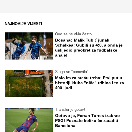
NAJNOVIJE VIJESTI
Ovo se ne viđa često
Bosanac Malik Tubić junak
Schalkea: Gubili su 4:0, a onda je
uslijedio preokret za fudbalske
anale!
Sloga se "ponovila"
Malo im za sreću treba: Prvi put u
historiji kluba "niče" tribina i to za
400 ljudi
Transfer je gotov!
Gotovo je, Ferran Torres izabrao
PSG! Poznato koliko će zaraditi
Barcelona