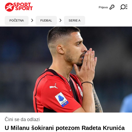
Prijava
Otvori profi
Ot
POČETNA
FUDBAL
SERIE A
Čini se da odlazi
U Milanu šokirani potezom Radeta Krunića