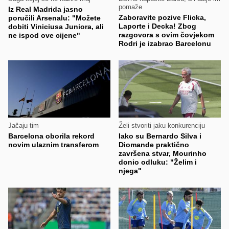
pomaže
Iz Real Madrida jasno
Zaboravite pozive Flicka,
poručili Arsenalu: "Možete
Laporte i Decka! Zbog
dobiti Viniciusa Juniora, ali
razgovora s ovim čovjekom
ne ispod ove cijene"
Rodri je izabrao Barcelonu
Jačaju tim
Želi stvoriti jaku konkurenciju
Barcelona oborila rekord
Iako su Bernardo Silva i
novim ulaznim transferom
Diomande praktično
završena stvar, Mourinho
donio odluku: "Želim i
njega"