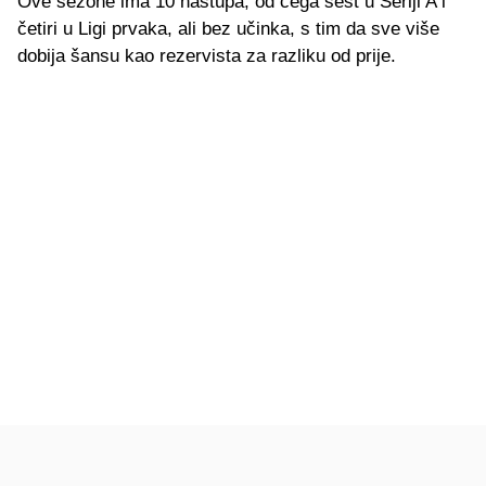
Ove sezone ima 10 nastupa, od čega šest u Seriji A i
četiri u Ligi prvaka, ali bez učinka, s tim da sve više
dobija šansu kao rezervista za razliku od prije.