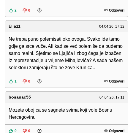
2
0
Odgovori
Elia11
04.04.26. 17:12
Ne treba puno polemisati oko ovoga. Svako ide tamo
gdje ga srce vuče. Ali kad se već polemiše da budemo
samo realni. Sjetimo se Ljajića i zbog čega je izbačen
iz reprezentacije u vrijeme Mihajlovića? A sada našem
selektoru zamjeraju što ne zove Krunica..
1
0
Odgovori
bosanac55
04.04.26. 17:11
Mozete obojica se sagnete svima koji vole Bosnu i
Hercegovinu
0
0
Odgovori