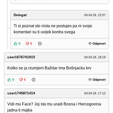
Delegat
04.04.26. 15:57
Ti si poznat sto nista ne postujes pa ni svoje
komentari su ti uvijek kontra svega
0
0
Odgovori
user1676741915
04.04.26. 18:19
Kolko se ja rzumjem Baždar ima Bošnjacku krv
0
0
Odgovori
user1745871414
04.04.26. 17:12
Vidi mu Face? Joj sta mu uradi Bosna i Hercegovina
jadna ti majka