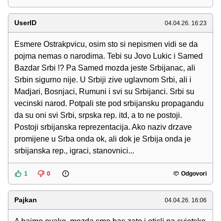
UserID
04.04.26. 16:23
Esmere Ostrakpvicu, osim sto si nepismen vidi se da
pojma nemas o narodima. Tebi su Jovo Lukic i Samed
Bazdar Srbi !? Pa Samed mozda jeste Srbijanac, ali
Srbin sigurno nije. U Srbiji zive uglavnom Srbi, ali i
Madjari, Bosnjaci, Rumuni i svi su Srbijanci. Srbi su
vecinski narod. Potpali ste pod srbijansku propagandu
da su oni svi Srbi, srpska rep. itd, a to ne postoji.
Postoji srbijanska reprezentacija. Ako naziv drzave
promijene u Srba onda ok, ali dok je Srbija onda je
srbijanska rep., igraci, stanovnici...
1
0
Odgovori
Pajkan
04.04.26. 16:06