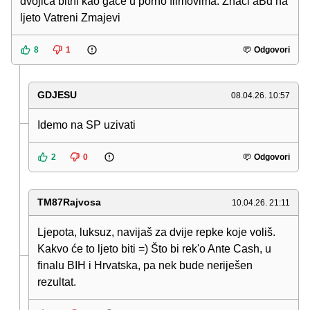
dvojica bitni kao gace u porno filmovima. Znaci aBd na
ljeto Vatreni Zmajevi
8
1
Odgovori
GDJESU
08.04.26. 10:57
Idemo na SP uzivati
2
0
Odgovori
TM87Rajvosa
10.04.26. 21:11
Ljepota, luksuz, navijaš za dvije repke koje voliš.
Kakvo će to ljeto biti =) Što bi rek'o Ante Cash, u
finalu BIH i Hrvatska, pa nek bude neriješen
rezultat.