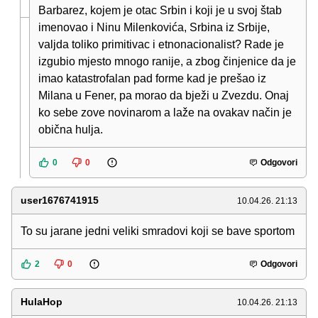
Barbarez, kojem je otac Srbin i koji je u svoj štab
imenovao i Ninu Milenkovića, Srbina iz Srbije,
valjda toliko primitivac i etnonacionalist? Rade je
izgubio mjesto mnogo ranije, a zbog činjenice da je
imao katastrofalan pad forme kad je prešao iz
Milana u Fener, pa morao da bježi u Zvezdu. Onaj
ko sebe zove novinarom a laže na ovakav način je
obična hulja.
0
0
Odgovori
user1676741915
10.04.26. 21:13
To su jarane jedni veliki smradovi koji se bave sportom
2
0
Odgovori
HulaHop
10.04.26. 21:13