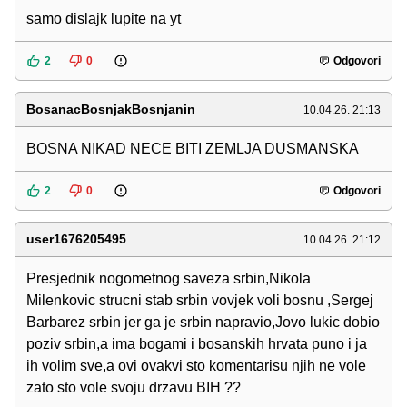
samo dislajk lupite na yt
2
0
Odgovori
BosanacBosnjakBosnjanin
10.04.26. 21:13
BOSNA NIKAD NECE BITI ZEMLJA DUSMANSKA
2
0
Odgovori
user1676205495
10.04.26. 21:12
Presjednik nogometnog saveza srbin,Nikola
Milenkovic strucni stab srbin vovjek voli bosnu ,Sergej
Barbarez srbin jer ga je srbin napravio,Jovo lukic dobio
poziv srbin,a ima bogami i bosanskih hrvata puno i ja
ih volim sve,a ovi ovakvi sto komentarisu njih ne vole
zato sto vole svoju drzavu BIH ??