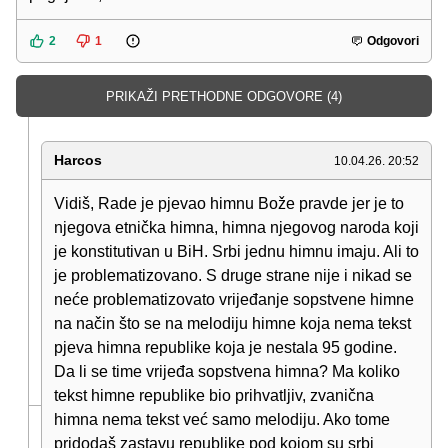
2
1
Odgovori
PRIKAŽI PRETHODNE ODGOVORE (4)
Harcos
10.04.26. 20:52
Vidiš, Rade je pjevao himnu Bože pravde jer je to
njegova etnička himna, himna njegovog naroda koji
je konstitutivan u BiH. Srbi jednu himnu imaju. Ali to
je problematizovano. S druge strane nije i nikad se
neće problematizovato vrijeđanje sopstvene himne
na način što se na melodiju himne koja nema tekst
pjeva himna republike koja je nestala 95 godine.
Da li se time vrijeđa sopstvena himna? Ma koliko
tekst himne republike bio prihvatljiv, zvanična
himna nema tekst već samo melodiju. Ako tome
pridodaš zastavu republike pod kojom su srbi