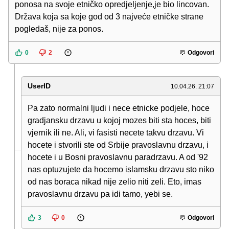
ponosa na svoje etničko opredjeljenje,je bio lincovan.
Država koja sa koje god od 3 najveće etničke strane
pogledaš, nije za ponos.
0
2
Odgovori
UserID
10.04.26. 21:07
Pa zato normalni ljudi i nece etnicke podjele, hoce
gradjansku drzavu u kojoj mozes biti sta hoces, biti
vjernik ili ne. Ali, vi fasisti necete takvu drzavu. Vi
hocete i stvorili ste od Srbije pravoslavnu drzavu, i
hocete i u Bosni pravoslavnu paradrzavu. A od '92
nas optuzujete da hocemo islamsku drzavu sto niko
od nas boraca nikad nije zelio niti zeli. Eto, imas
pravoslavnu drzavu pa idi tamo, yebi se.
3
0
Odgovori