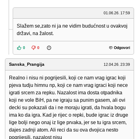
01.06.26. 17:59
Slažem se,zato ni ja ne vidim budućnost u ovakvoj
državi, na žalost.
0
0
Odgovori
Sanska_Prangija
12.04.26. 23:39
Realno i nisu ni pogrijesili, koji ce nam vrag igrac koji
pjeva tudju himnu np, koji ce nam vrag igraci koji nece
igrati srcem za repku. Nazalost ima dosta otpadnika
koji ne vole BiH, pa ne igraju sa punim gasem, ali ovi
decki su pokazali da i ne moraju igrati, da hvala bogu
ima ko da igra. Kad je rijec o repki, bude igrac iz druge
lige bolji nego onaj iz lige prvaka, jer se tu igra srcem,
dajes zadnji atom. Ali reci da su ova dvojica nesto
pogrijesili, nazalost nisu