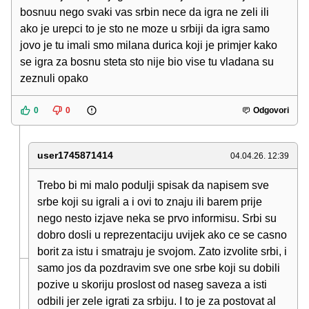
bosnuu nego svaki vas srbin nece da igra ne zeli ili
ako je urepci to je sto ne moze u srbiji da igra samo
jovo je tu imali smo milana durica koji je primjer kako
se igra za bosnu steta sto nije bio vise tu vladana su
zeznuli opako
0
0
Odgovori
user1745871414
04.04.26. 12:39
Trebo bi mi malo podulji spisak da napisem sve
srbe koji su igrali a i ovi to znaju ili barem prije
nego nesto izjave neka se prvo informisu. Srbi su
dobro dosli u reprezentaciju uvijek ako ce se casno
borit za istu i smatraju je svojom. Zato izvolite srbi, i
samo jos da pozdravim sve one srbe koji su dobili
pozive u skoriju proslost od naseg saveza a isti
odbili jer zele igrati za srbiju. I to je za postovat al