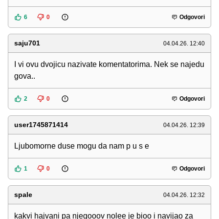
6
0
Odgovori
saju701
04.04.26. 12:40
I vi ovu dvojicu nazivate komentatorima. Nek se najedu
gova..
2
0
Odgovori
user1745871414
04.04.26. 12:39
Ljubomorne duse mogu da nam p u s e
1
0
Odgovori
spale
04.04.26. 12:32
kakvi hajvani pa njegooov nolee je bioo i navijao za