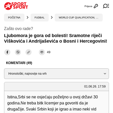
Prijava
Otvori profi
Ot
POČETNA
FUDBAL
WORLD CUP QUALIFICATION, UEFA
Zašto ovo rade?
Ljubomora je gora od bolesti! Sramotne riječi
Viškovića i Andrijaševića o Bosni i Hercegovini!
49
KOMENTARI (49)
Sortiraj
01.06.26. 17:59
Istina,Srbi se ne osjećaju poželjno u ovoj državi 30
godina.Ne treba bitk licemjer pa govoriti da je
drugačije. Svaki Srbin koji je igrao a imao neki vid