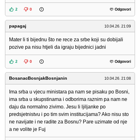
2
0
Odgovori
papagaj
10.04.26. 21:09
Mater li ti bijednu što ne rece za srbe koji su dobijali
pozive pa nisu htjeli da igraju bijednici jadni
2
0
Odgovori
BosanacBosnjakBosnjanin
10.04.26. 21:08
Ima srba u vjecu ministara pa nam se pisaku po Bosni,
ima srba u skupstinama i odborima raznim pa nam ne
daju da normalno zivimo. Jesu li ljiljanke po
predsjetnistvu i po tim svim institucijama? Ako nisu sto
ne navijate i ne radite za Bosnu? Pare uzimate od nje
a ne volite je Fuj