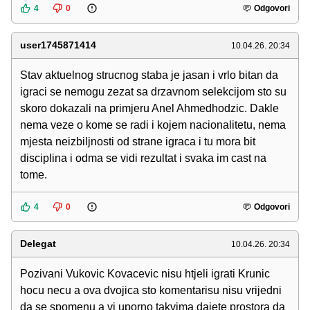
4
0
Odgovori
user1745871414
10.04.26. 20:34
Stav aktuelnog strucnog staba je jasan i vrlo bitan da
igraci se nemogu zezat sa drzavnom selekcijom sto su
skoro dokazali na primjeru Anel Ahmedhodzic. Dakle
nema veze o kome se radi i kojem nacionalitetu, nema
mjesta neizbiljnosti od strane igraca i tu mora bit
disciplina i odma se vidi rezultat i svaka im cast na
tome.
4
0
Odgovori
Delegat
10.04.26. 20:34
Pozivani Vukovic Kovacevic nisu htjeli igrati Krunic
hocu necu a ova dvojica sto komentarisu nisu vrijedni
da se spomenu a vi uporno takvima dajete prostora da