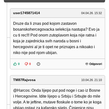
user1745871414
04.04.26. 15:32
Druze da li znas pod kojom zastavon
bosanskohercegovacka selekcija nastupa? Evo ja
cu ti rec!!! Pod onom zutoplavom koja nije ratna i
koja je zajednicka svih naroda u bosni i
hercegovini al je ti opet ne priznajes a nikoako i
niko nije pod njom ubijan.
0
0
Odgovori
TM87Rajvosa
10.04.26. 21:10
@Harcos: Onda lijepo put pod noge i cao iz Bosne
i Hercegovine. Idite lijepo u Srbiju i Srbujte do mile
volje. A te jeftine, mutave floskule o tome ko je koga
ubijao ostavi za kafansko sijelo. Činjenice nisu