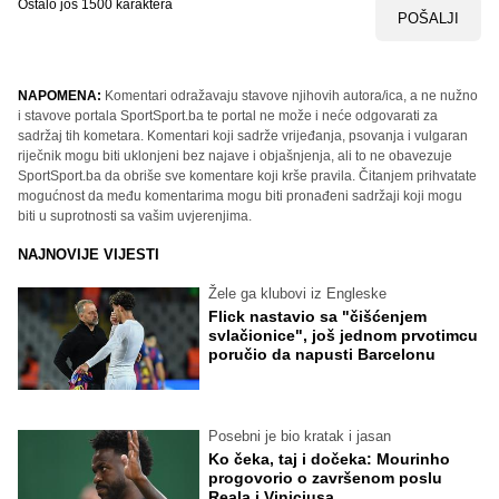
Ostalo još
1500
karaktera
POŠALJI
NAPOMENA:
Komentari odražavaju stavove njihovih autora/ica, a ne nužno
i stavove portala SportSport.ba te portal ne može i neće odgovarati za
sadržaj tih kometara. Komentari koji sadrže vrijeđanja, psovanja i vulgaran
riječnik mogu biti uklonjeni bez najave i objašnjenja, ali to ne obavezuje
SportSport.ba da obriše sve komentare koji krše pravila. Čitanjem prihvatate
mogućnost da među komentarima mogu biti pronađeni sadržaji koji mogu
biti u suprotnosti sa vašim uvjerenjima.
NAJNOVIJE VIJESTI
Žele ga klubovi iz Engleske
Flick nastavio sa "čišćenjem
svlačionice", još jednom prvotimcu
poručio da napusti Barcelonu
Posebni je bio kratak i jasan
Ko čeka, taj i dočeka: Mourinho
progovorio o završenom poslu
Reala i Viniciusa