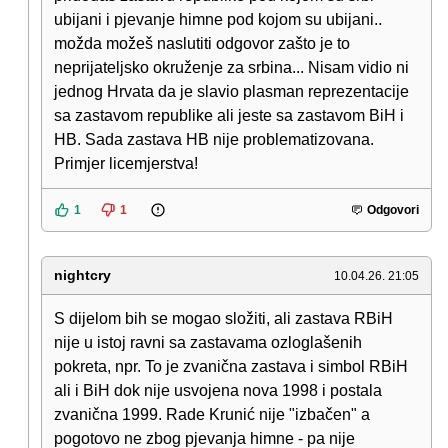
ubijani i pjevanje himne pod kojom su ubijani..
možda možeš naslutiti odgovor zašto je to
neprijateljsko okruženje za srbina... Nisam vidio ni
jednog Hrvata da je slavio plasman reprezentacije
sa zastavom republike ali jeste sa zastavom BiH i
HB. Sada zastava HB nije problematizovana.
Primjer licemjerstva!
1
1
Odgovori
nightcry
10.04.26. 21:05
S dijelom bih se mogao složiti, ali zastava RBiH
nije u istoj ravni sa zastavama ozloglašenih
pokreta, npr. To je zvanična zastava i simbol RBiH
ali i BiH dok nije usvojena nova 1998 i postala
zvanična 1999. Rade Krunić nije "izbačen" a
pogotovo ne zbog pjevanja himne - pa nije