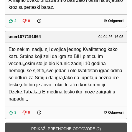
A hajmo ovako..mozda smo bas zato i otisli na svjetsko
kroz superteski baraz.
2
0
Odgovori
user1677191664
04.04.26. 16:05
Eto nek mi nadju nji dvojica jednog Kvalitetnog kako
kazu Srbina koji zeli da igra za BIH platicu im
veceru,,osim sto je bio Krunic zadnji 10 godina
nemogu se sjetiti,,sve jedan i ole kvalitetan igrac odma
se odluci za Srbiju da igra,tako da lupetaju neznalice
teske,eto bio je Jovo Lukic tu ali u konkurenciji
Dzeke,Tabaka,i Ermedina tesko iko moze zaigrati u
napadu,,,
3
0
Odgovori
PRIKAŽI PRETHODNE ODGOVORE (2)