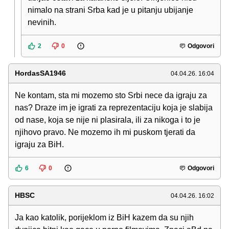
nimalo na strani Srba kad je u pitanju ubijanje
nevinih.
2
0
Odgovori
HordasSA1946
04.04.26. 16:04
Ne kontam, sta mi mozemo sto Srbi nece da igraju za
nas? Draze im je igrati za reprezentaciju koja je slabija
od nase, koja se nije ni plasirala, ili za nikoga i to je
njihovo pravo. Ne mozemo ih mi puskom tjerati da
igraju za BiH.
6
0
Odgovori
HBSC
04.04.26. 16:02
Ja kao katolik, porijeklom iz BiH kazem da su njih