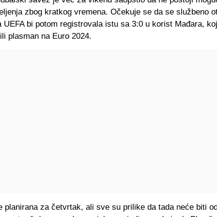
seljenja zbog kratkog vremena. Očekuje se da se službeno o
 UEFA bi potom registrovala istu sa 3:0 u korist Mađara, koji
ili plasman na Euro 2024.
 planirana za četvrtak, ali sve su prilike da tada neće biti o