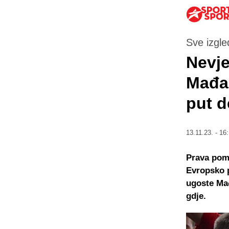
Sve izgle
Nevje
Mađar
put d
13.11.23. - 16
Prava pomu
Evropsko p
ugoste Mađ
gdje.