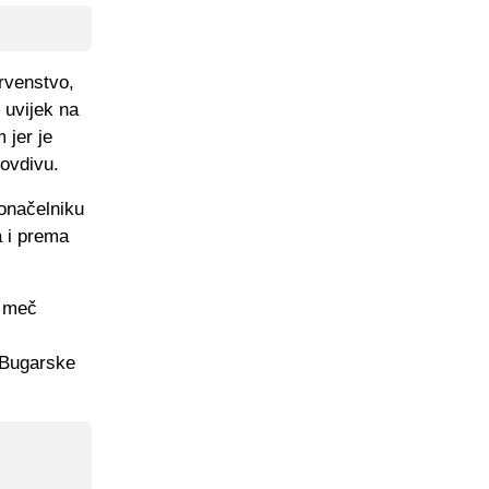
rvenstvo,
 uvijek na
 jer je
lovdivu.
donačelniku
a i prema
e meč
 Bugarske