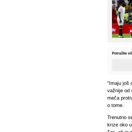
Potražite v
"Imaju još
važnije od 
meča proti
o tome.
Trenutno s
krize oko u