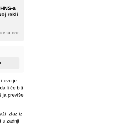
u HNS-a
oj rekli
3.11.23. 15:08
ED
i ovo je
 li će biti
lja previše
ži izlaz iz
 u zadnji