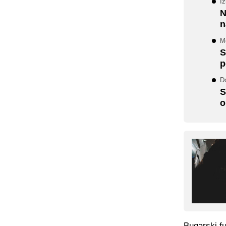
I
N
n
M
S
p
Do
S
o
Bugarski f