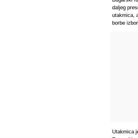
daljeg pre
utakmica, a
borbe izbor
Utakmica je