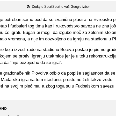
Dodajte SportSport u vaš Google izbor
je potreban samo bod da se zvanično plasira na Evropsko p
 štab i fudbaleri tog tima kao i rukovodstvo saveza ne zna još
u će igrati. Bugari bi mogli da izgube meč za zelenim stolom
alo vremena, a nije im dozvoljeno da igraju na stadionu u P
me koja izvodi rade na stadionu Boteva poslao je pismo gra
kojem se protivi igranju utakmice jer je u toku rekonstrukcij
 da "nije bezbjedno da se igra".
je gradonačelnik Plovdiva odbio da potpiše saglasnost da s
Mađarska igra na tom stadionu, prosto ne želi takvu vrstu
ti na svojim plećima, a zbog toga su u Fudbalskom savezu
ANO