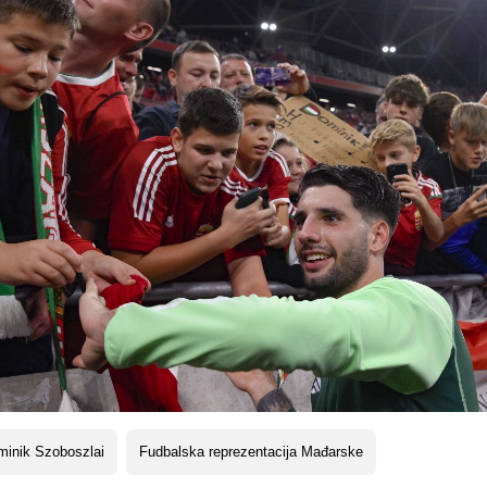
minik Szoboszlai
Fudbalska reprezentacija Mađarske