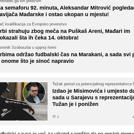
znenadio ga tim potezom
a semaforu 92. minuta, Aleksandar Mitrović pogleda
avijača Mađarske i ostao ukopan u mjestu!
eč kvalifikacija za Evropsko prvenstvo
rbi strahuju zbog meča na Puškaš Areni, Mađari im
okazali šta ih čeka 14. oktobra!
minik Szoboszlai u sjajnoj formi
rbima održao fudbalski čas na Marakani, a sada svi 
 onome što je sinoć napravio
Težak period za potencijalnog reprezentativca
Izdao je Misimovića i umjesto da
sada u Sarajevu s reprezentacij
Tužan je i ponižen
3
1
udbalski savez je već za vikend saopštio da ne postoji mogu