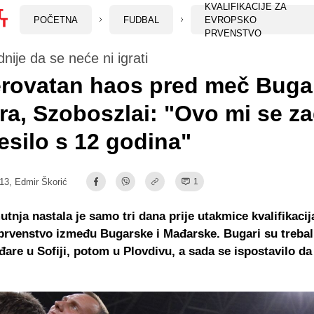
KVALIFIKACIJE ZA
POČETNA
FUDBAL
EVROPSKO
PRVENSTVO
dnije da se neće ni igrati
rovatan haos pred meč Bugar
a, Szoboszlai: "Ovo mi se za
esilo s 12 godina"
:13,
Edmir Škorić
1
tnja nastala je samo tri dana prije utakmice kvalifikacij
rvenstvo između Bugarske i Mađarske. Bugari su trebal
are u Sofiji, potom u Plovdivu, a sada se ispostavilo d