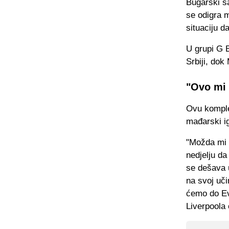
Bugarski sa
se odigra m
situaciju 
U grupi G 
Srbiji, dok
"Ovo mi 
Ovu komple
mađarski ig
"Možda mi 
nedjelju da
se dešava u
na svoj uči
ćemo do Ev
Liverpoola 