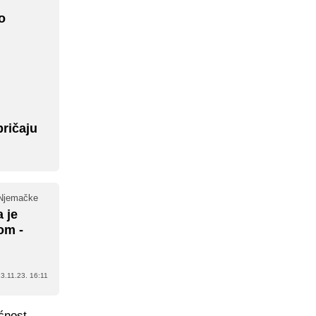
o
pričaju
 Njemačke
 je
om -
3.11.23. 16:11
ćnost