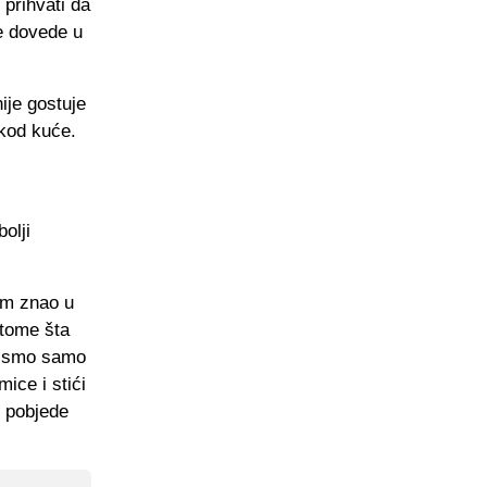
 prihvati da
se dovede u
ije gostuje
 kod kuće.
olji
am znao u
 tome šta
ni smo samo
ice i stići
 pobjede