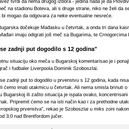
vez tvrdi da nema drugog izbora - jedina nada je da Plovdiv
eč na stadionu Boteva, ali s druge strane, niko ne želi da 
da bi mogao da odgovara za neke eventualne nesreće.
Bugarska dočekuje Mađasku u četvrtak, a onda tri dana kasn
 Mađari imaju odigrati još meč sa Bugarima, te Crnogorcima
se zadnji put dogodilo s 12 godina"
tnu situaciju oko meča u Bugarskoj komentarisao je i ponajb
rač i fudbaler Liverpoola Dominik Szoboszlai.
se zadnji put to dogodilo u prvenstvu s 12 godina, kada nis
 li ćemo imati utakmicu u četvrtak. Ali nema smisla brinuti o
 Bugarskoj ili zašto situacija je ispala ovako, koncentrisa
nak. Pripremit ćemo se na isti način kao i za prethodne utakm
ropskog prvenstva", rekao je Szoboszlai u miks zoni nakon
od 3:0 nad Brentfordom jučer.