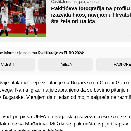
Čestitali mu na golu, a onda...
Rakitićeva fotografija na profil
izazvala haos, navijači u Hrvatsk
šta žele od Dalića
1
iše informacija na temu Kvalifikacije za EURO 2024:
VIJESTI
TABELA
RASPOR
 dvije utakmice reprezentacije sa Bugarskom i Crnom Gorom 
svega. Nama igračima je zabranjeno da se bavimo pitanjem da
v Bugarske. Vjerujem da nijedan od mojih saigrača ne razmiš
e vodi prepiska UEFA-e i Bugarskog saveza preko koje se tra
takmice sa Mađarima. Možda se ipak nešto uspije i napraviti