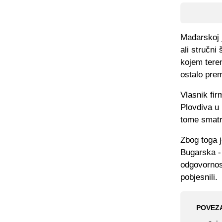
Mađarskoj 
ali stručni
kojem teren
ostalo prem
Vlasnik fir
Plovdiva u 
tome smatra
Zbog toga 
Bugarska - 
odgovornos
pobjesnili.
POVEZ