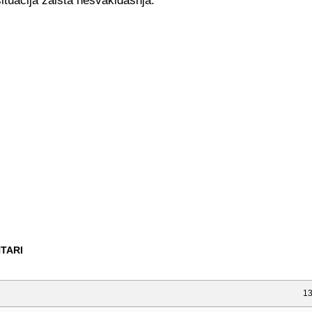
 situacija zaista nesvakidašnja.
TARI
13