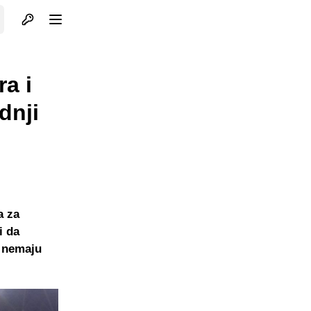
Otvori profil
Otvori meni
a i
dnji
a za
i da
a nemaju