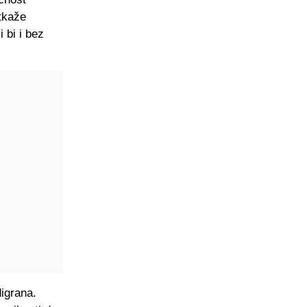
tkaže
 bi i bez
digrana.