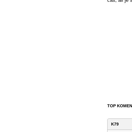
čas, ali je
TOP KOMEN
K79