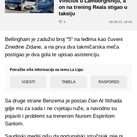
Vinicius u Lamborghiniju, a
on na trening Reala stigao u
taksiju
3
09.08.23. 18:44
Bellingham je zadužio broj "5" na leđima kao čuveni
Zinedine Zidane, a na prva dva takmičarska meča
postigao je dva gola te upisao asistenciju.
Potražite više informacija na temu La Liga:
VIJESTI
TABELA
RASPORED
Sa druge strane Benzema je postao član Al Ittihada
gdje mu za sada i ne cvjetaju ruže, a navodno su
pojavili i problemi sa trenerom Nunom Espiritom
Santom.
Saudijski mediji pišu da portugalski stručnjak nije ni