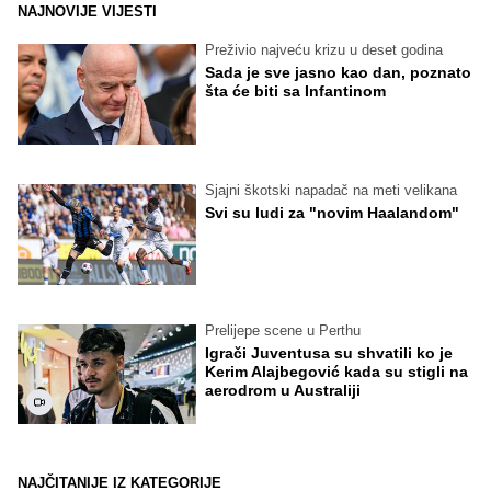
NAJNOVIJE VIJESTI
Preživio najveću krizu u deset godina
Sada je sve jasno kao dan, poznato
šta će biti sa Infantinom
Sjajni škotski napadač na meti velikana
Svi su ludi za "novim Haalandom"
Prelijepe scene u Perthu
Igrači Juventusa su shvatili ko je
Kerim Alajbegović kada su stigli na
aerodrom u Australiji
NAJČITANIJE IZ KATEGORIJE