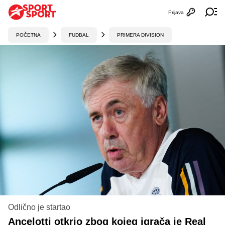
Prijava
Otvori profi
Ot
POČETNA
FUDBAL
PRIMERA DIVISION
Odlično je startao
Ancelotti otkrio zbog kojeg igrača je Real