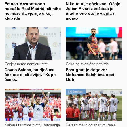
Franco Mastantuono
Niko to nije očekivao: Očajni
napušta Real Madrid, ali niko
Julian Alvarez večeras je
ne može da vjeruje u koji
uradio ono što je valjda i
klub ide
morao
Čovjek nema namjeru stati
Čeka se zvanična potvrda
Doveo Salaha, pa riječima
Postignut je dogovor:
šokirao cijeli svijet: "Kupit
Mohamed Salah ima novi
ćemo..."
klub
Nakon utakmice protiv Botosanija
Ne zanima ih odlazak iz Reala