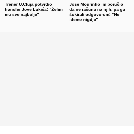
Trener U.Cluja potvrdio
Jose Mourinho im poručio
transfer Jove Lukića: "Želim
da ne računa na njih, pa ga
mu sve najbolje"
šokirali odgovorom: "Ne
idemo nigdje"