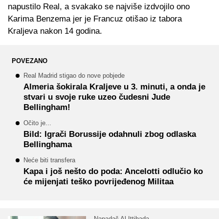
napustilo Real, a svakako se najviše izdvojilo ono
Karima Benzema jer je Francuz otišao iz tabora
Kraljeva nakon 14 godina.
POVEZANO
Real Madrid stigao do nove pobjede
Almeria šokirala Kraljeve u 3. minuti, a onda je
stvari u svoje ruke uzeo čudesni Jude
Bellingham!
Očito je...
Bild: Igrači Borussije odahnuli zbog odlaska
Bellinghama
Neće biti transfera
Kapa i još nešto do poda: Ancelotti odlučio ko
će mijenjati teško povrijeđenog Militaa
Napadač Al Ittihada