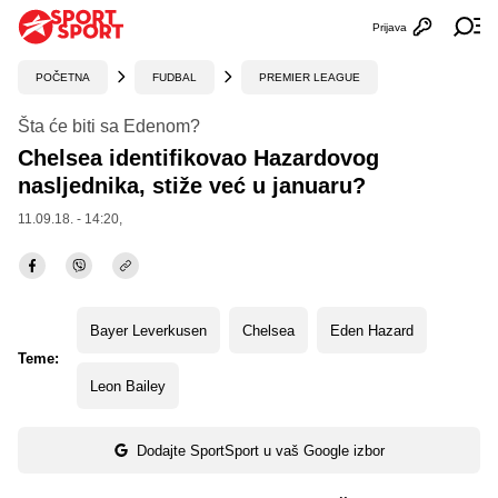
Prijava
Otvori profi
Ot
POČETNA
FUDBAL
PREMIER LEAGUE
Šta će biti sa Edenom?
Chelsea identifikovao Hazardovog
nasljednika, stiže već u januaru?
11.09.18. - 14:20,
Bayer Leverkusen
Chelsea
Eden Hazard
Teme:
Leon Bailey
Dodajte SportSport u vaš Google izbor