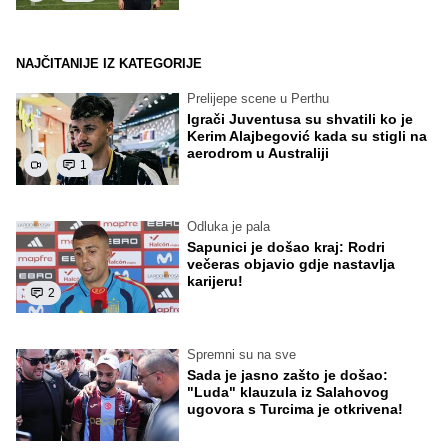
NAJČITANIJE IZ KATEGORIJE
Prelijepe scene u Perthu
Igrači Juventusa su shvatili ko je
Kerim Alajbegović kada su stigli na
aerodrom u Australiji
1
Odluka je pala
Sapunici je došao kraj: Rodri
večeras objavio gdje nastavlja
karijeru!
2
Spremni su na sve
Sada je jasno zašto je došao:
"Luda" klauzula iz Salahovog
ugovora s Turcima je otkrivena!