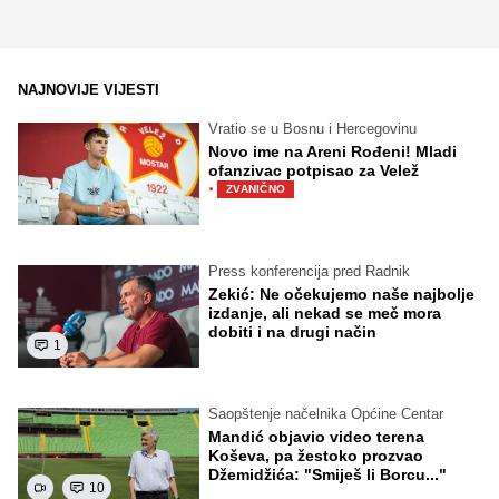
NAJNOVIJE VIJESTI
Vratio se u Bosnu i Hercegovinu
Novo ime na Areni Rođeni! Mladi
ofanzivac potpisao za Velež
·
ZVANIČNO
Press konferencija pred Radnik
Zekić: Ne očekujemo naše najbolje
izdanje, ali nekad se meč mora
dobiti i na drugi način
1
Saopštenje načelnika Općine Centar
Mandić objavio video terena
Koševa, pa žestoko prozvao
Džemidžića: "Smiješ li Borcu..."
10