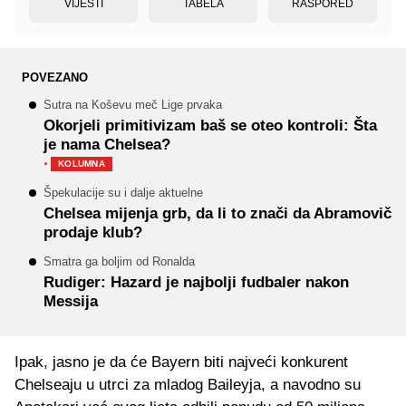
VIJESTI
TABELA
RASPORED
POVEZANO
Sutra na Koševu meč Lige prvaka
Okorjeli primitivizam baš se oteo kontroli: Šta
je nama Chelsea?
·
KOLUMNA
Špekulacije su i dalje aktuelne
Chelsea mijenja grb, da li to znači da Abramovič
prodaje klub?
Smatra ga boljim od Ronalda
Rudiger: Hazard je najbolji fudbaler nakon
Messija
Ipak, jasno je da će Bayern biti najveći konkurent
Chelseaju u utrci za mladog Baileyja, a navodno su