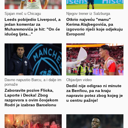
Sjajan meč u Chicagu
Njegov trener iz Salzburga
Leeds pobijedio Liverpool, a
Otkrio najveću "manu"
jedan komentar za
Kerima Alajbegovića, pa
Muharemovića je hit: "On će
izgovorio riječi koje odjekuju
idućeg ljeta..."
Evropom!
Davno napustio Barcu, a i dalje im
Objavljen video
pomaže
Dedić nije odigrao ni minute
Zaboravite pozive Flicka,
za Benficu, pa na kraju
Laporte i Decka! Zbog
napravio potez zbog kojeg je
razgovora s ovim čovjekom
u centru pažnje!
Rodri je izabrao Barcelonu