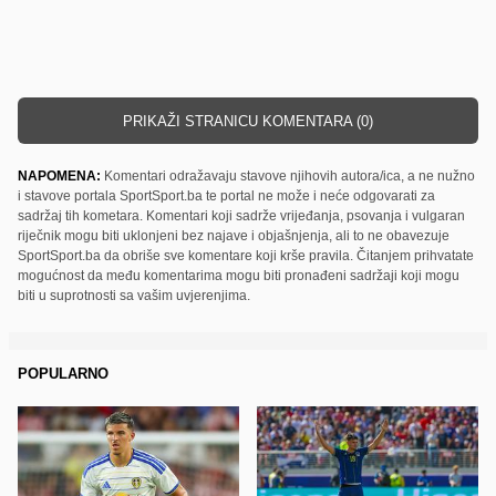
PRIKAŽI STRANICU KOMENTARA (0)
NAPOMENA:
Komentari odražavaju stavove njihovih autora/ica, a ne nužno
i stavove portala SportSport.ba te portal ne može i neće odgovarati za
sadržaj tih kometara. Komentari koji sadrže vrijeđanja, psovanja i vulgaran
riječnik mogu biti uklonjeni bez najave i objašnjenja, ali to ne obavezuje
SportSport.ba da obriše sve komentare koji krše pravila. Čitanjem prihvatate
mogućnost da među komentarima mogu biti pronađeni sadržaji koji mogu
biti u suprotnosti sa vašim uvjerenjima.
POPULARNO