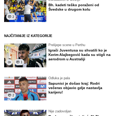
Bh. kadeti teško poraženi od
Švedske u drugom kolu
2
NAJČITANIJE IZ KATEGORIJE
Prelijepe scene u Perthu
Igrači Juventusa su shvatili ko je
Kerim Alajbegović kada su stigli na
aerodrom u Australiji
1
Odluka je pala
Sapunici je došao kraj: Rodri
večeras objavio gdje nastavlja
karijeru!
2
Nije zadovoljan