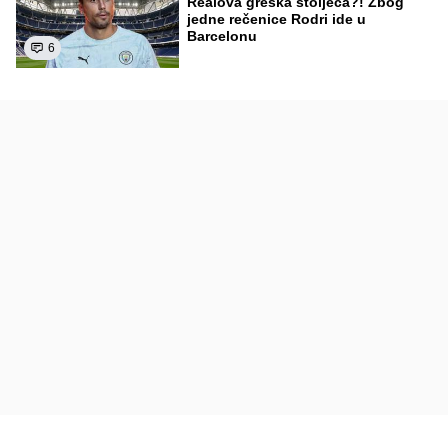
Realova greška stoljeća?! Zbog
jedne rečenice Rodri ide u
Barcelonu
6