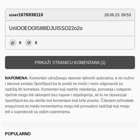
user1676938110
28.06.23. 09:53
UriìOOEOOISII8IDJUISSO22o2o
0
0
PRIKAŽI STRANICU KOMENTARA (1)
NAPOMENA:
Komentari odražavaju stavove njihovih autora/ica, a ne nužno
i stavove portala SportSport.ba te portal ne može i neće odgovarati za
sadržaj tih kometara. Komentari koji sadrže vrijeđanja, psovanja i vulgaran
riječnik mogu biti uklonjeni bez najave i objašnjenja, ali to ne obavezuje
SportSport.ba da obriše sve komentare koji krše pravila. Čitanjem prihvatate
mogućnost da među komentarima mogu biti pronađeni sadržaji koji mogu
biti u suprotnosti sa vašim uvjerenjima.
POPULARNO