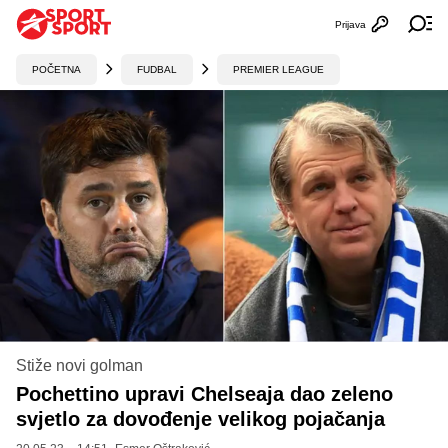
Prijava
Otvori profi
Ot
POČETNA
FUDBAL
PREMIER LEAGUE
Stiže novi golman
Pochettino upravi Chelseaja dao zeleno
svjetlo za dovođenje velikog pojačanja