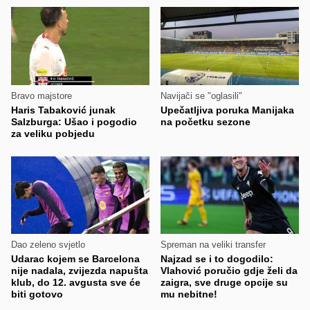
Bravo majstore
Navijači se "oglasili"
Haris Tabaković junak
Upečatljiva poruka Manijaka
Salzburga: Ušao i pogodio
na početku sezone
za veliku pobjedu
Dao zeleno svjetlo
Spreman na veliki transfer
Udarac kojem se Barcelona
Najzad se i to dogodilo:
nije nadala, zvijezda napušta
Vlahović poručio gdje želi da
klub, do 12. avgusta sve će
zaigra, sve druge opcije su
biti gotovo
mu nebitne!