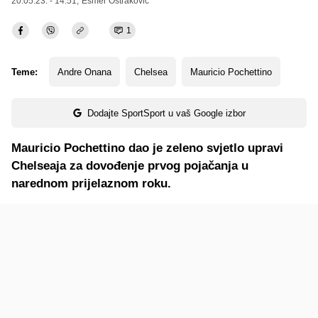
20.05.23. - 14:51,
Esmer Oštraković
1
Teme:
Andre Onana
Chelsea
Mauricio Pochettino
Dodajte SportSport u vaš Google izbor
Mauricio Pochettino dao je zeleno svjetlo upravi
Chelseaja za dovođenje prvog pojačanja u
narednom prijelaznom roku.