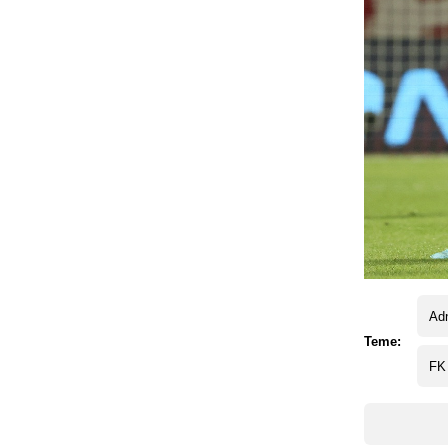
Ad
Teme:
FK