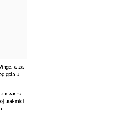
Wingo, a za
og gola u
rencvaros
oj utakmici
o