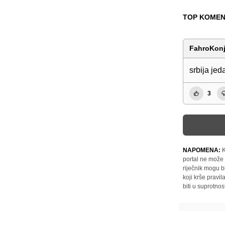
TOP KOMEN
FahroKon
srbija jed
3
NAPOMENA:
K
portal ne može 
riječnik mogu b
koji krše pravi
biti u suprotnos