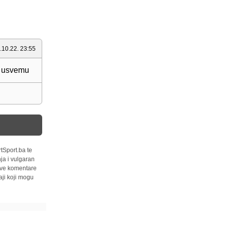
.10.22. 23:55
ri usvemu
tSport.ba te
ja i vulgaran
 sve komentare
ji koji mogu