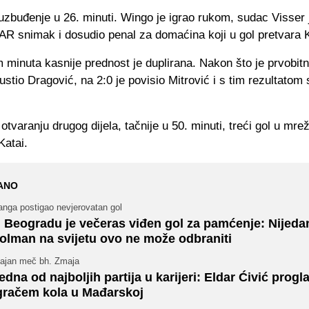
uzbuđenje u 26. minuti. Wingo je igrao rukom, sudac Visser 
AR snimak i dosudio penal za domaćina koji u gol pretvara 
minuta kasnije prednost je duplirana. Nakon što je prvobit
stio Dragović, na 2:0 je povisio Mitrović i s tim rezultatom 
varanju drugog dijela, tačnije u 50. minuti, treći gol u mreži
Katai.
ANO
anga postigao nevjerovatan gol
 Beogradu je večeras viđen gol za pamćenje: Nijeda
olman na svijetu ovo ne može odbraniti
jajan meč bh. Zmaja
edna od najboljih partija u karijeri: Eldar Ćivić progl
gračem kola u Mađarskoj