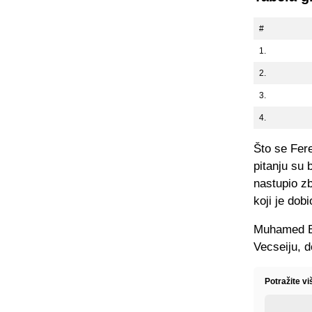
#
1.
2.
3.
4.
Što se Fere
pitanju su 
nastupio z
koji je dob
Muhamed Beš
Vecseiju, d
Potražite v