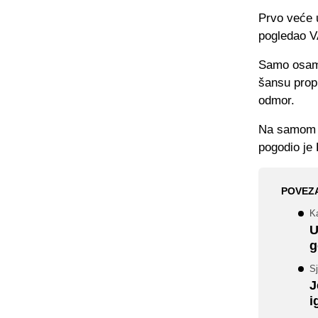
Prvo veće 
pogledao V
Samo osam 
šansu propu
odmor.
Na samom ot
pogodio je 
POVEZ
K
U
g
S
J
i