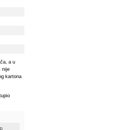
ača, a u
 nije
og kartona
tupio
ED