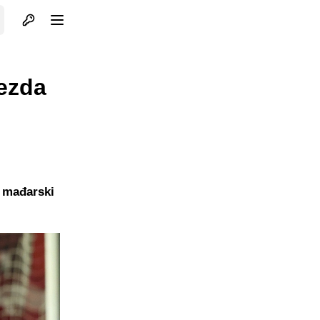
Otvori profil
Otvori meni
ezda
a mađarski