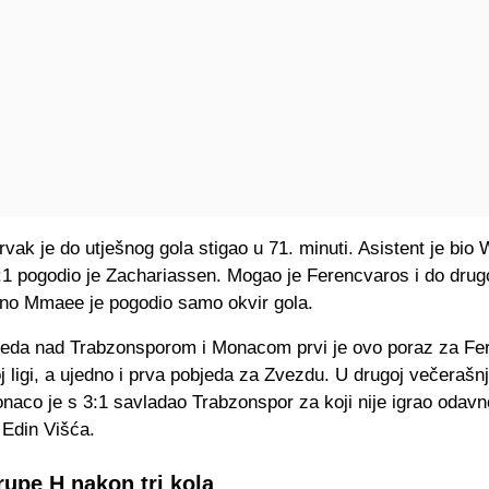
vak je do utješnog gola stigao u 71. minuti. Asistent je bio 
:1 pogodio je Zachariassen. Mogao je Ferencvaros i do drug
, no Mmaee je pogodio samo okvir gola.
eda nad Trabzonsporom i Monacom prvi je ovo poraz za Fe
 ligi, a ujedno i prva pobjeda za Zvezdu. U drugoj večerašnj
naco je s 3:1 savladao Trabzonspor za koji nije igrao odavn
 Edin Višća.
rupe H nakon tri kola