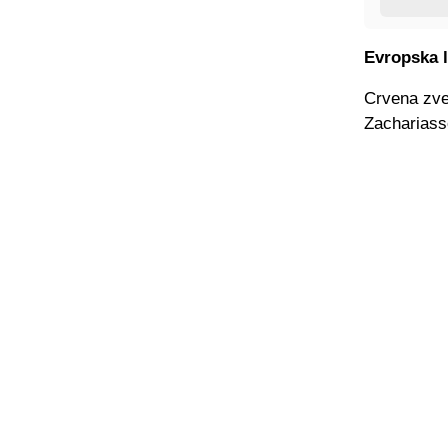
Evropska l
Crvena zvez
Zachariass