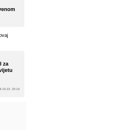
rvenom
ovaj
l za
ijetu
6.10.22. 20:14