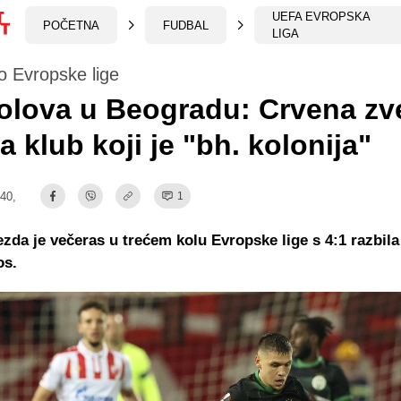
UEFA EVROPSKA
POČETNA
FUDBAL
LIGA
o Evropske lige
olova u Beogradu: Crvena zv
la klub koji je "bh. kolonija"
:40,
1
zda je večeras u trećem kolu Evropske lige s 4:1 razbil
os.