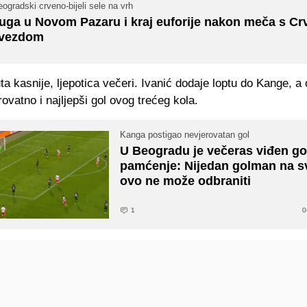
ogradski crveno-bijeli sele na vrh
uga u Novom Pazaru i kraj euforije nakon meča s C
vezdom
a kasnije, ljepotica večeri. Ivanić dodaje loptu do Kange, a 
rovatno i najljepši gol ovog trećeg kola.
Kanga postigao nevjerovatan gol
U Beogradu je večeras viđen go
pamćenje: Nijedan golman na sv
ovo ne može odbraniti
1
0