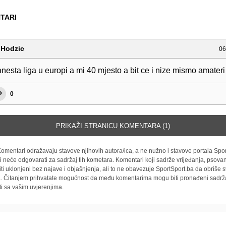
TARI
jHodzic
06
anesta liga u europi a mi 40 mjesto a bit ce i nize mismo amate
0
PRIKAŽI STRANICU KOMENTARA (1)
omentari odražavaju stavove njihovih autora/ica, a ne nužno i stavove portala Spor
i neće odgovarati za sadržaj tih kometara. Komentari koji sadrže vrijeđanja, psovan
iti uklonjeni bez najave i objašnjenja, ali to ne obavezuje SportSport.ba da obriše
la. Čitanjem prihvatate mogućnost da među komentarima mogu biti pronađeni sadrža
ti sa vašim uvjerenjima.