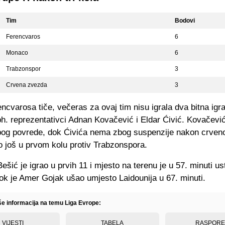
Tim
Bodovi
Ferencvaros
6
Monaco
6
Trabzonspor
3
Crvena zvezda
3
ncvarosa tiče, večeras za ovaj tim nisu igrala dva bitna igr
bh. reprezentativci Adnan Kovačević i Eldar Ćivić. Kovačević
bog povrede, dok Ćivića nema zbog suspenzije nakon crven
io još u prvom kolu protiv Trabzonspora.
ić je igrao u prvih 11 i mjesto na terenu je u 57. minuti us
ok je Amer Gojak ušao umjesto Laidounija u 67. minuti.
iše informacija na temu Liga Evrope:
VIJESTI
TABELA
RASPOR