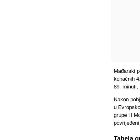
Mađarski pr
konačnih 4
89. minuti
Nakon pobj
u Evropskoj
grupe H Mo
povrijeđeni
Tabela g