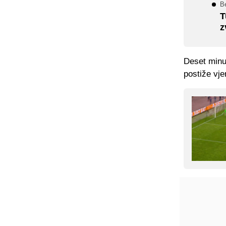
Be
T
z
Deset minut
postiže vje