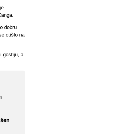
je
Kanga.
no dobru
se otišlo na
 gostiju, a
n
ašen