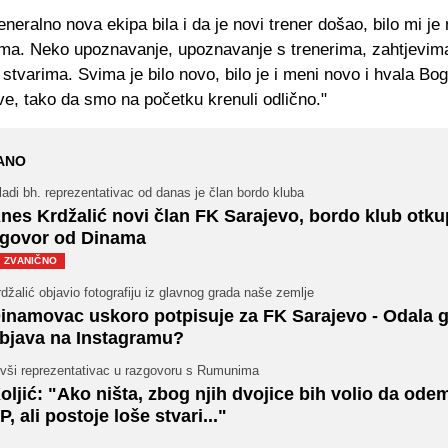
eneralno nova ekipa bila i da je novi trener došao, bilo mi je
lima. Neko upoznavanje, upoznavanje s trenerima, zahtjevim
 stvarima. Svima je bilo novo, bilo je i meni novo i hvala Bo
ve, tako da smo na početku krenuli odlično."
ANO
adi bh. reprezentativac od danas je član bordo kluba
nes Krdžalić novi član FK Sarajevo, bordo klub otku
govor od Dinama
ZVANIČNO
džalić objavio fotografiju iz glavnog grada naše zemlje
inamovac uskoro potpisuje za FK Sarajevo - Odala 
bjava na Instagramu?
ivši reprezentativac u razgovoru s Rumunima
oljić: "Ako ništa, zbog njih dvojice bih volio da ode
P, ali postoje loše stvari..."