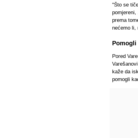
"Što se tič
pomjereni, 
prema tome 
nećemo li, 
Pomogli 
Pored Vare
Varešanović
kaže da isk
pomogli kad