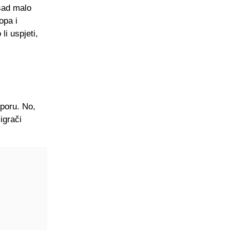
 sad malo
opa i
li uspjeti,
sporu. No,
igrači