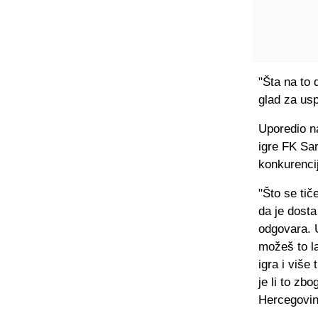
"Šta na to
glad za us
Uporedio na
igre FK Sar
konkurencij
"Što se tič
da je dosta
odgovara. U
možeš to la
igra i više
je li to zb
Hercegovini