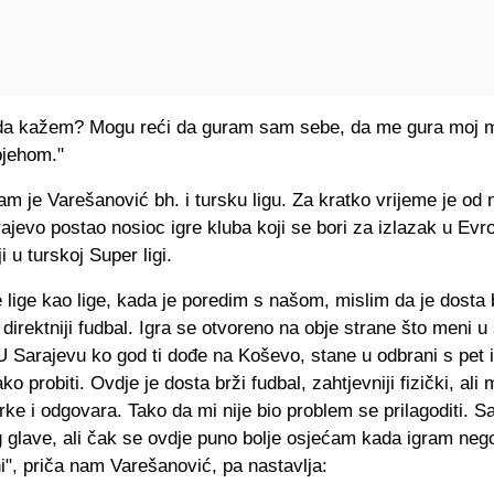
 da kažem? Mogu reći da guram sam sebe, da me gura moj me
pjehom."
m je Varešanović bh. i tursku ligu. Za kratko vrijeme je od 
ajevo postao nosioc igre kluba koji se bori za izlazak u Evr
i u turskoj Super ligi.
e lige kao lige, kada je poredim s našom, mislim da je dosta b
 direktniji fudbal. Igra se otvoreno na obje strane što meni u 
 Sarajevu ko god ti dođe na Koševo, stane u odbrani s pet i
ko probiti. Ovdje je dosta brži fudbal, zahtjevniji fizički, ali
 trke i odgovara. Tako da mi nije bio problem se prilagoditi. 
og glave, ali čak se ovdje puno bolje osjećam kada igram neg
", priča nam Varešanović, pa nastavlja: