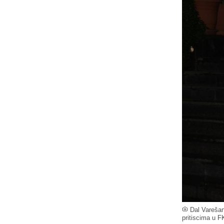
Dal Varešan
pritiscima u F