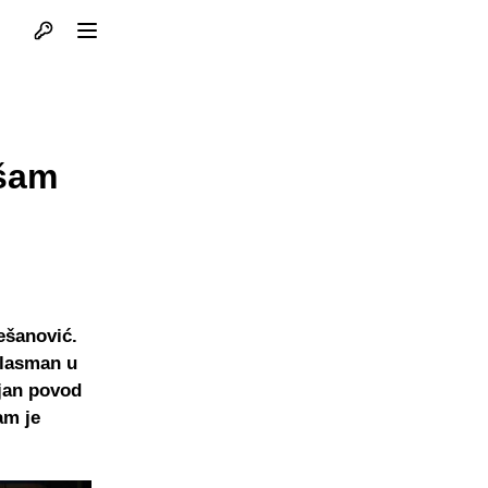
Otvori profil
Otvori meni
ušam
rešanović.
plasman u
ajan povod
am je