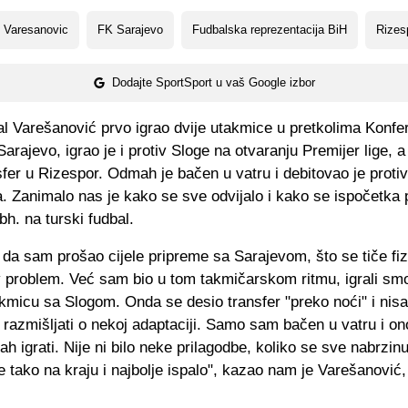
 Varesanovic
FK Sarajevo
Fudbalska reprezentacija BiH
Rizes
Dodajte SportSport u vaš Google izbor
al Varešanović prvo igrao dvije utakmice u pretkolima Konfe
Sarajevo, igrao je i protiv Sloge na otvaranju Premijer lige, 
sfer u Rizespor. Odmah je bačen u vatru i debitovao je proti
 Zanimalo nas je kako se sve odvijalo i kako se ispočetka p
bh. na turski fudbal.
da sam prošao cijele pripreme sa Sarajevom, što se tiče fiz
v problem. Već sam bio u tom takmičarskom ritmu, igrali sm
akmicu sa Slogom. Onda se desio transfer "preko noći" i ni
razmišljati o nekoj adaptaciji. Samo sam bačen u vatru i ono
 igrati. Nije ni bilo neke prilagodbe, koliko se sve nabrzinu
e tako na kraju i najbolje ispalo", kazao nam je Varešanović,