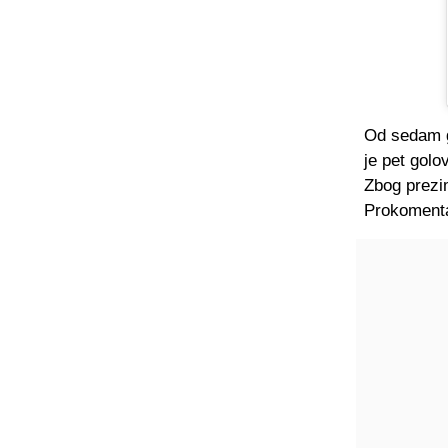
Od sedam go
je pet golo
Zbog prezi
Prokomenta