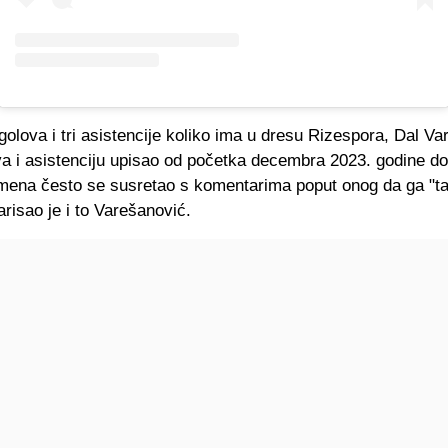
lova i tri asistencije koliko ima u dresu Rizespora, Dal Va
va i asistenciju upisao od početka decembra 2023. godine d
mena često se susretao s komentarima poput onog da ga "ta
risao je i to Varešanović.