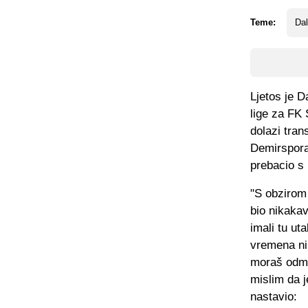
Teme:
Dal
Ljetos je D
lige za FK 
dolazi tran
Demirspora.
prebacio s 
"S obzirom 
bio nikaka
imali tu ut
vremena ni 
moraš odmah
mislim da j
nastavio: