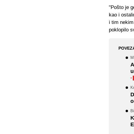
"Pošto je g
kao i osta
i tim nekim
poklopilo s
POVEZ
Ml
A
u
·
Kr
D
o
B
K
E