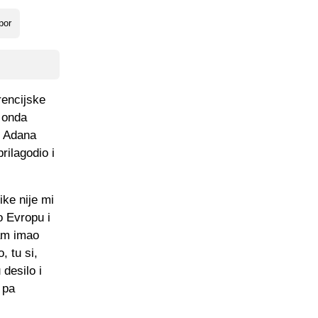
por
rencijske
a onda
v Adana
rilagodio i
ike nije mi
o Evropu i
sam imao
, tu si,
 desilo i
 pa