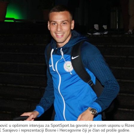
ović u opširnom intervjuu za SportSport.ba govorio je o svom usponu u Rize
K Sarajevo i reprezentaciji Bosne i Hercegovine čiji je član od prošle godine.