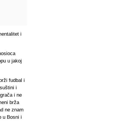
ntalitet i
nosioca
opu u jakoj
rži fudbal i
suštini i
grača i ne
 meni brža
Sad ne znam
o u Bosni i