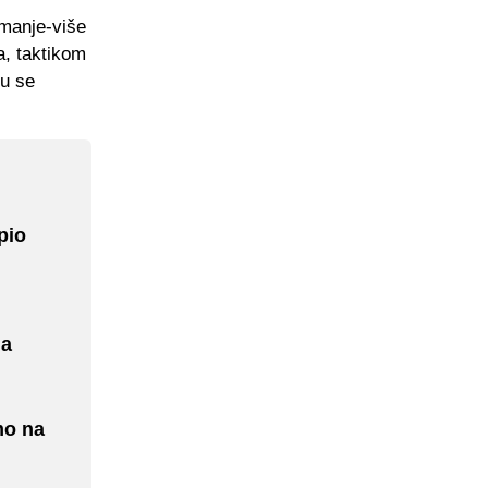
 manje-više
a, taktikom
gu se
pio
ga
mo na