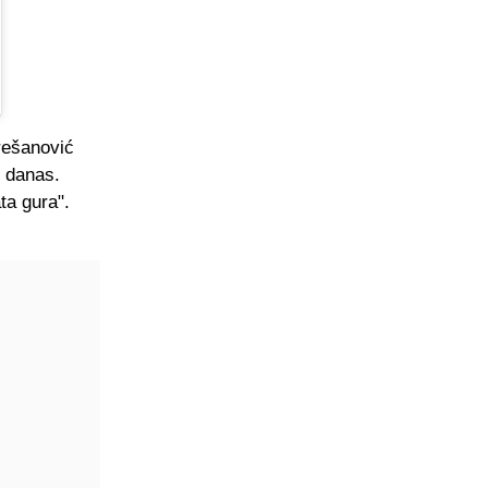
rešanović
o danas.
ta gura".