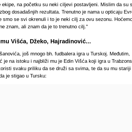
e ekipe, na početku su neki ciljevi postavljeni. Mislim da su
zbog dosadašnjih rezultata. Trenutno je nama u opticaju Evr
smo se svi okrenuli i to je neki cilj za ovu sezonu. Hoćemo 
ne znam, ali znam da je to trenutno cilj."
mu Višća, Džeko, Hajradinović...
šanovića, još mnogo bh. fudbalera igra u Turskoj. Međutim,
 je na istoku i najbliži mu je Edin Višća koji igra u Trabzon
oristi svaku priliku da se druži sa svima, te da su mu stariji 
a je stigao u Tursku: