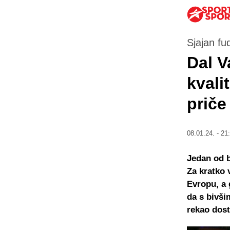
Sjajan fud
Dal V
kvali
prič
08.01.24. - 21
Jedan od b
Za kratko 
Evropu, a 
da s bivši
rekao dost