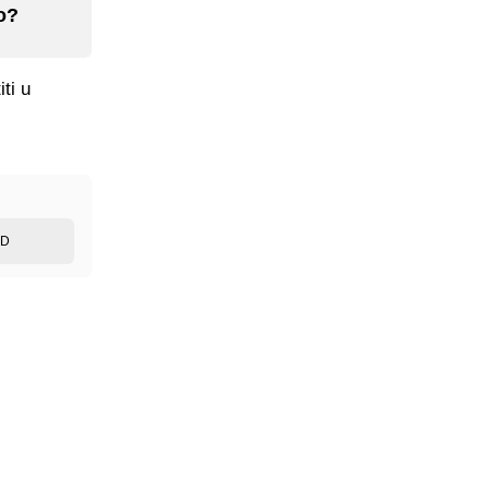
ko?
ti u
ED