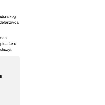
ondonskog
 defanzivca
dmah
mpica će u
shuayi.
li