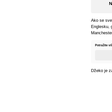
N
Ako se sve 
Englesku, g
Manchester
Potražite vi
Džeko je z