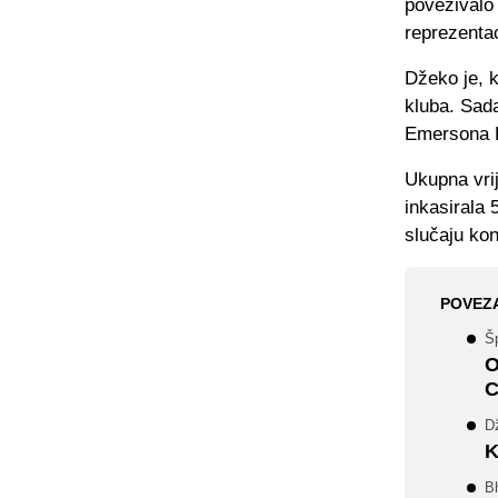
povezivalo 
reprezentac
Džeko je, k
kluba. Sada
Emersona P
Ukupna vrij
inkasirala 
slučaju ko
POVEZ
Š
O
C
Dž
K
B