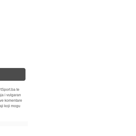
tSport.ba te
ja i vulgaran
 sve komentare
ji koji mogu