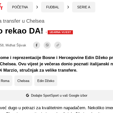
POČETNA
FUDBAL
SERIE A
a transfer u Chelsea
o rekao DA!
·
UDARNA VIJEST
:58,
Midhat Šljivak
me i reprezentacije Bosne i Hercegovine Edin Džeko pri
 Chelsea. Ovu vijest je večeras donio poznati italijanski 
i Marzio, stručnjak za velike transfere.
 Roma
Chelsea
Edin Džeko
Dodajte SportSport u vaš Google izbor
 već dugo u potrazi za kvalitetnim napadačem. Nekoliko ime