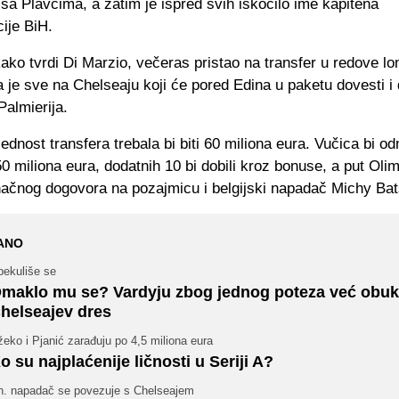
sa Plavcima, a zatim je ispred svih iskočilo ime kapitena
ije BiH.
ako tvrdi Di Marzio, večeras pristao na transfer u redove l
 je sve na Chelseaju koji će pored Edina u paketu dovesti i
almierija.
ednost transfera trebala bi biti 60 miliona eura. Vučica bi o
50 miliona eura, dodatnih 10 bi dobili kroz bonuse, a put Oli
načnog dogovora na pozajmicu i belgijski napadač Michy Bat
ANO
pekuliše se
maklo mu se? Vardyju zbog jednog poteza već obuk
helseajev dres
eko i Pjanić zarađuju po 4,5 miliona eura
o su najplaćenije ličnosti u Seriji A?
h. napadač se povezuje s Chelseajem