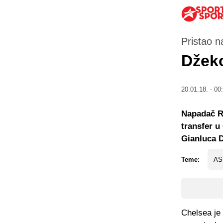
Pristao n
Džek
20.01.18. - 00
Napadač Ro
transfer u
Gianluca D
Teme:
AS
Chelsea je