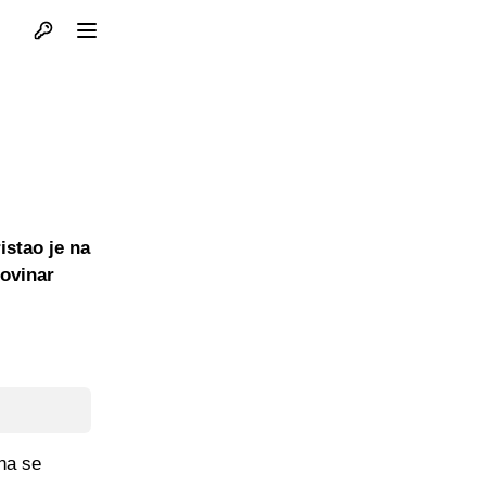
Otvori profil
Otvori meni
stao je na
novinar
na se