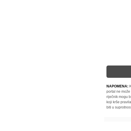
NAPOMENA:
K
portal ne može 
riječnik mogu b
koji krše pravi
biti u suprotnos