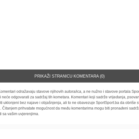
PRIKAŽI STRANICU KOMENTARA (0)
omentari odražavaju stavove njihovih autora/ica, a ne nužno i stavove portala Spor
i neće odgovarati za sadržaj tih kometara. Komentari koji sadrže vrijeđanja, psovan
iti uklonjeni bez najave i objašnjenja, ali to ne obavezuje SportSport.ba da obriše
la. Čitanjem prihvatate mogućnost da među komentarima mogu biti pronađeni sadrža
ti sa vašim uvjerenjima.