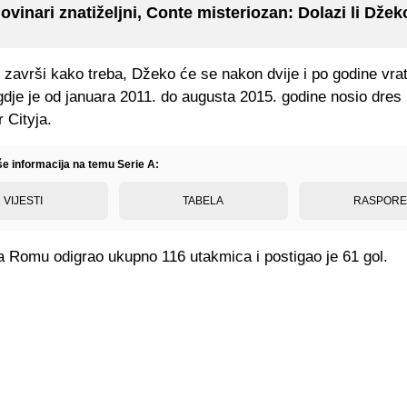
ovinari znatiželjni, Conte misteriozan: Dolazi li Dže
završi kako treba, Džeko će se nakon dvije i po godine vrati
dje je od januara 2011. do augusta 2015. godine nosio dres
 Cityja.
še informacija na temu Serie A:
VIJESTI
TABELA
RASPOR
a Romu odigrao ukupno 116 utakmica i postigao je 61 gol.