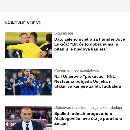
NAJNOVIJE VIJESTI
Sigurno ide
Dato zeleno svjetlo za transfer Jove
Lukića: "Bit će to dobra suma, u
pitanju je njegova karijera"
Povremeni reprezentativac
Nail Omerović "prekucao" HNL:
Nestvarna pobjeda Osijeka i
utakmica karijere za bh. fudbalera
Debitovao u velikom italijanskom derbiju
Spalletti odmah progovorio o
Alajbegoviću, evo šta je poručio o
Zmaju!