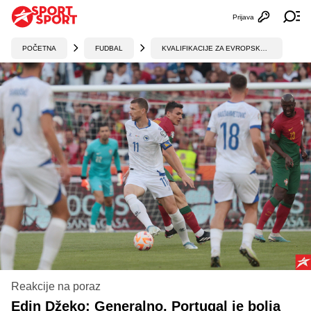
Prijava
Otvori profi
Ot
POČETNA
FUDBAL
KVALIFIKACIJE ZA EVROPSKO PRVENSTVO
Reakcije na poraz
Edin Džeko: Generalno, Portugal je bolja