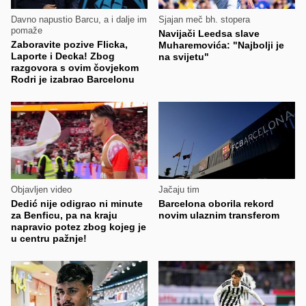
Davno napustio Barcu, a i dalje im
Sjajan meč bh. stopera
pomaže
Navijači Leedsa slave
Zaboravite pozive Flicka,
Muharemovića: "Najbolji je
Laporte i Decka! Zbog
na svijetu"
razgovora s ovim čovjekom
Rodri je izabrao Barcelonu
Objavljen video
Jačaju tim
Dedić nije odigrao ni minute
Barcelona oborila rekord
za Benficu, pa na kraju
novim ulaznim transferom
napravio potez zbog kojeg je
u centru pažnje!