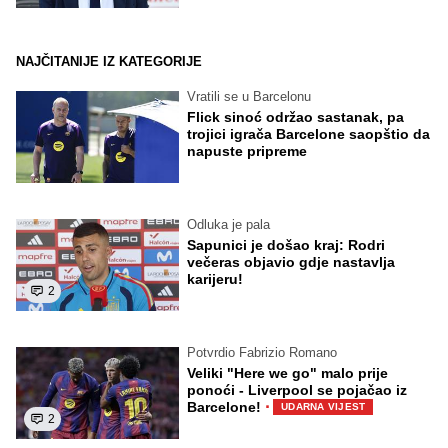
NAJČITANIJE IZ KATEGORIJE
Vratili se u Barcelonu
Flick sinoć održao sastanak, pa
trojici igrača Barcelone saopštio da
napuste pripreme
Odluka je pala
Sapunici je došao kraj: Rodri
večeras objavio gdje nastavlja
karijeru!
2
Potvrdio Fabrizio Romano
Veliki "Here we go" malo prije
ponoći - Liverpool se pojačao iz
·
Barcelone!
UDARNA VIJEST
2