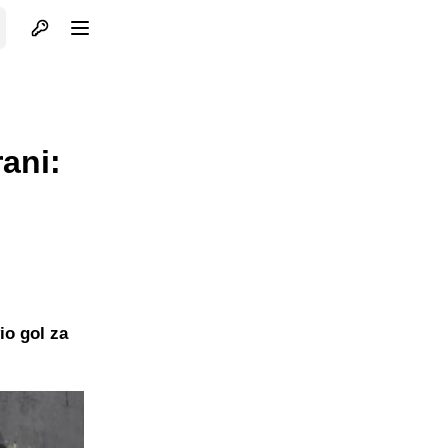
Otvori profil
Otvori meni
rani:
io gol za