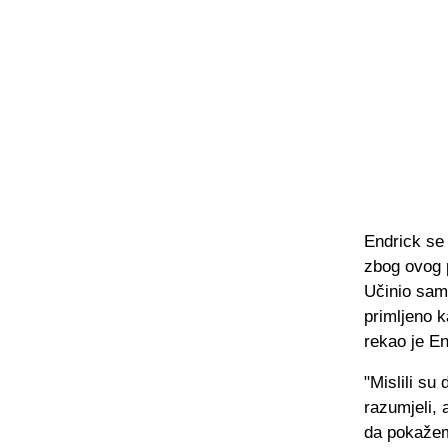
Endrick se
zbog ovog p
Učinio sam 
primljeno ka
rekao je En
"Mislili su
razumjeli, 
da pokažem