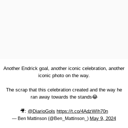
Another Endrick goal, another iconic celebration, another
iconic photo on the way.
The scrap that this celebration created and the way he
ran away towards the stands😂
🎥:
@DiarioGols
https://t.co/4AdzWIh70n
May 9, 2024
— Ben Mattinson (@Ben_Mattinson_)