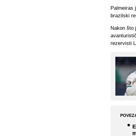
Palmeiras 
brazilski re
Nakon što j
avanturisti
rezervisti 
POVEZ
E
m