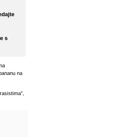
edajte
e s
 na
 bananu na
rasistima",