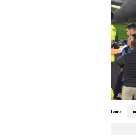
Teme:
End