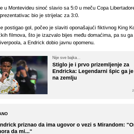
je u Montevideu sinoć slavio sa 5:0 u meču Copa Libertador
prezentativac bio je strijelac za 3:0.
e postigao gol, počeo je slaviti oponašajući fiktivnog King K
čkih filmova, što je izazvalo bijes među domaćima, pa su ga
Liverpoola, a Endrick dobio javnu opomenu.
Nije sve bajka...
Stiglo je i prvo prizemljenje za
Endricka: Legendarni špic ga je
na zemlju
2
ANO
ndrick priznao da ima ugovor o vezi s Mirandom: "
ora da mi..."