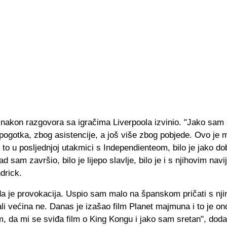
 nakon razgovora sa igračima Liverpoola izvinio. "Jako sam 
ogotka, zbog asistencije, a još više zbog pobjede. Ovo je m
to u posljednjoj utakmici s Independienteom, bilo je jako do
d sam završio, bilo je lijepo slavlje, bilo je i s njihovim navi
drick.
 da je provokacija. Uspio sam malo na španskom pričati s nji
ali većina ne. Danas je izašao film Planet majmuna i to je on
, da mi se sviđa film o King Kongu i jako sam sretan", doda