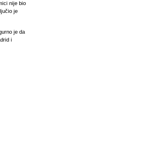
ci nije bio
jučio je
gurno je da
rid i