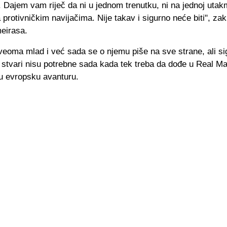
Dajem vam riječ da ni u jednom trenutku, ni na jednoj utakmi
protivničkim navijačima. Nije takav i sigurno neće biti", zakl
meirasa.
veoma mlad i već sada se o njemu piše na sve strane, ali si
stvari nisu potrebne sada kada tek treba da dođe u Real Mad
u evropsku avanturu.