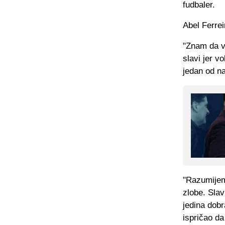
fudbaler.
Abel Ferrei
"Znam da vo
slavi jer vo
jedan od na
"Razumijem
zlobe. Slav
jedina dobr
ispričao da