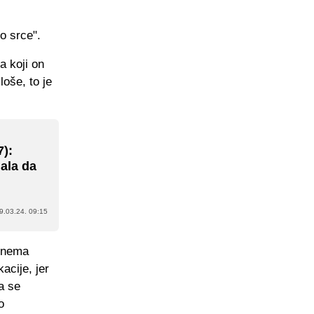
o srce".
a koji on
loše, to je
7):
ala da
9.03.24. 09:15
u nema
acije, jer
da se
o