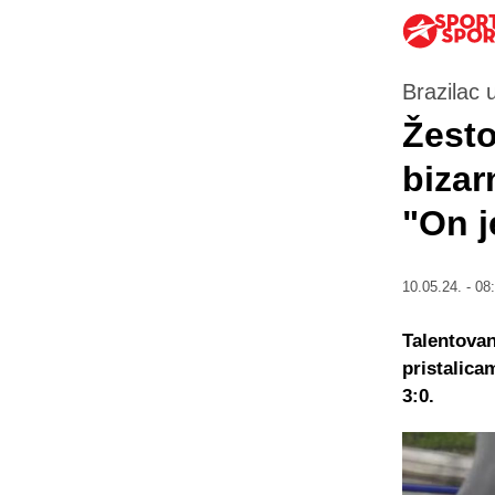
Brazilac 
Žesto
bizar
"On j
10.05.24. - 08
Talentovan
pristalica
3:0.