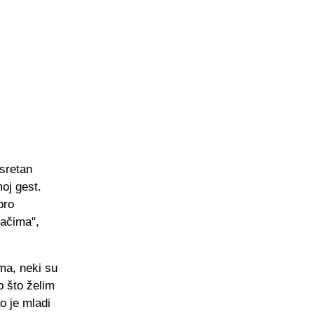
sretan
oj gest.
bro
jačima",
ma, neki su
o što želim
o je mladi