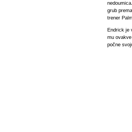
nedoumica. 
grub prema 
trener Pal
Endrick je 
mu ovakve 
počne svoj