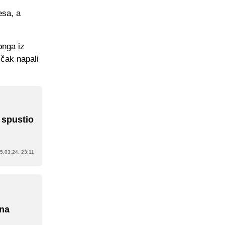
esa, a
onga iz
 čak napali
 spustio
5.03.24. 23:11
Ona