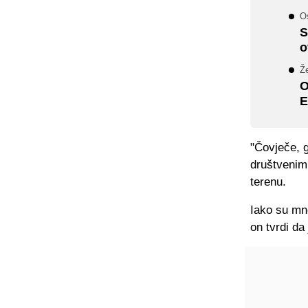
Os
S
o
Že
O
E
"Čovječe, g
društvenim
terenu.
Iako su mn
on tvrdi da