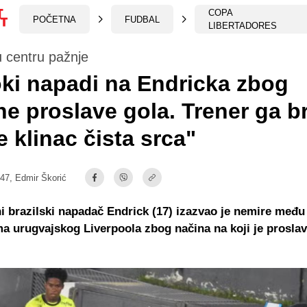
COPA
POČETNA
FUDBAL
LIBERTADORES
u centru pažnje
ki napadi na Endricka zbog
ne proslave gola. Trener ga b
e klinac čista srca"
:47,
Edmir Škorić
i brazilski napadač Endrick (17) izazvao je nemire među
ma urugvajskog Liverpoola zbog načina na koji je proslav