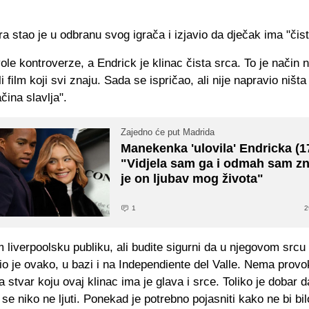
ra stao je u odbranu svog igrača i izjavio da dječak ima "čist
le kontroverze, a Endrick je klinac čista srca. To je način n
li film koji svi znaju. Sada se ispričao, ali nije napravio ništa 
čina slavlja".
Zajedno će put Madrida
Manekenka 'ulovila' Endricka (1
"Vidjela sam ga i odmah sam zn
je on ljubav mog života"
1
2
 liverpoolsku publiku, ali budite sigurni da u njegovom src
io je ovako, u bazi i na Independiente del Valle. Nema provok
a stvar koju ovaj klinac ima je glava i srce. Toliko je dobar 
 se niko ne ljuti. Ponekad je potrebno pojasniti kako ne bi bil