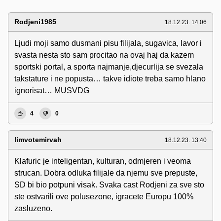
Rodjeni1985
18.12.23. 14:06
Ljudi moji samo dusmani pisu filijala, sugavica, lavor i
svasta nesta sto sam procitao na ovaj haj da kazem
sportski portal, a sporta najmanje,djecurlija se svezala
takstature i ne popusta… takve idiote treba samo hlano
ignorisat… MUSVDG
4
0
limvotemirvah
18.12.23. 13:40
Klafuric je inteligentan, kulturan, odmjeren i veoma
strucan. Dobra odluka filijale da njemu sve prepuste,
SD bi bio potpuni visak. Svaka cast Rodjeni za sve sto
ste ostvarili ove polusezone, igracete Europu 100%
zasluzeno.