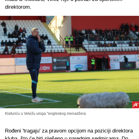
direktorom.
Klafuriću u Veležu uloga "engleskog menadžera
Rođeni 'tragaju' za pravom opcijom na poziciji direktora
kluba, što će biti riješeno u narednim sedmicama. Do