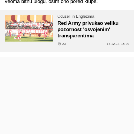
veoma bitnu ulogu, osim ono pored klupe.
Oduzeli ih Englezima
Red Army privukao veliku
pozornost 'osvojenim'
transparentima
23
17.12.23. 15:29