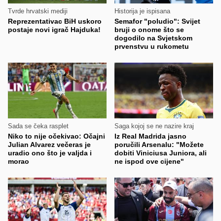
Tvrde hrvatski mediji
Historija je ispisana
Reprezentativac BiH uskoro
Semafor "poludio": Svijet
postaje novi igrač Hajduka!
bruji o onome što se
dogodilo na Svjetskom
prvenstvu u rukometu
Sada se čeka rasplet
Saga kojoj se ne nazire kraj
Niko to nije očekivao: Očajni
Iz Real Madrida jasno
Julian Alvarez večeras je
poručili Arsenalu: "Možete
uradio ono što je valjda i
dobiti Viniciusa Juniora, ali
morao
ne ispod ove cijene"