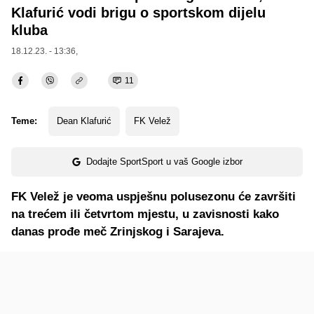
Klafurić vodi brigu o sportskom dijelu
kluba
18.12.23. - 13:36,
11
Teme:
Dean Klafurić
FK Velež
Dodajte SportSport u vaš Google izbor
FK Velež je veoma uspješnu polusezonu će završiti
na trećem ili četvrtom mjestu, u zavisnosti kako
danas prođe meč Zrinjskog i Sarajeva.