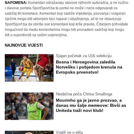
NAPOMENA:
Komentari odražavaju stavove njihovih autora/ica, a ne nužno
i stavove portala SportSport.ba te portal ne može i neće odgovarati za
sadržaj tih kometara. Komentari koji sadrže vrijeđanja, psovanja i vulgaran
riječnik mogu biti uklonjeni bez najave i objašnjenja, ali to ne obavezuje
SportSport.ba da obriše sve komentare koji krše pravila. Čitanjem prihvatate
mogućnost da među komentarima mogu biti pronađeni sadržaji koji mogu
biti u suprotnosti sa vašim uvjerenjima.
NAJNOVIJE VIJESTI
Sjajan početak za U16 selekciju
Bosna i Hercegovina zaledila
Norvešku i pobjedom krenula na
Evropsko prvenstvo!
Neobična priča Chrisa Smallinga
Mourinho ga je javno prozvao, a
danas mu šalje memeove: Bivši as
Uniteda traži novi klub!
Vratili se u elitu