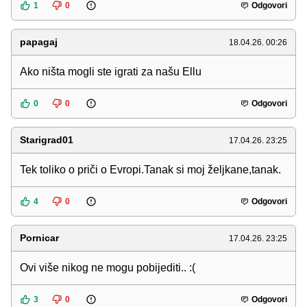
1
0
Odgovori
papagaj
18.04.26. 00:26
Ako ništa mogli ste igrati za našu Ellu
0
0
Odgovori
Starigrad01
17.04.26. 23:25
Tek toliko o priči o Evropi.Tanak si moj željkane,tanak.
4
0
Odgovori
Pornicar
17.04.26. 23:25
Ovi više nikog ne mogu pobijediti.. :(
3
0
Odgovori