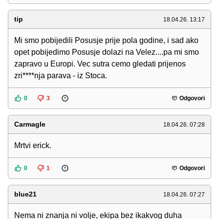
tip
18.04.26. 13:17
Mi smo pobijedili Posusje prije pola godine, i sad ako
opet pobijedimo Posusje dolazi na Velez....pa mi smo
zapravo u Europi. Vec sutra cemo gledati prijenos
zri****nja parava - iz Stoca.
0
3
Odgovori
Carmagle
18.04.26. 07:28
Mrtvi erick.
0
1
Odgovori
blue21
18.04.26. 07:27
Nema ni znanja ni volje, ekipa bez ikakvog duha