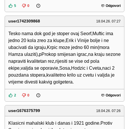
5
0
Odgovori
user1742309868
18.04.26. 07:27
Tesko nama dok god je stoper ovaj Seorf,Muftic ima
jedno 20 kola zreo za klupe,Erik i Vinije bolje i ne
ubacivati da igraju,Krpic moze jedno 60 min(mora
Hamza ulaziti),pProkop smijesan igrac,na kraju sezone
napraviti kvalitetan rez,rijesiti se vise od pola
ekipe,valjda se oporavie,Sosa,Hodzic i Cveta,naci 2
pouzdana stopera,kvalitetno krilo uz cvetu i valjda je
vrijeme divesti kakvig golgetera.
2
0
Odgovori
user1676375799
18.04.26. 07:26
Klasicni mahalski klub i danas i 1921 godine.Protiv