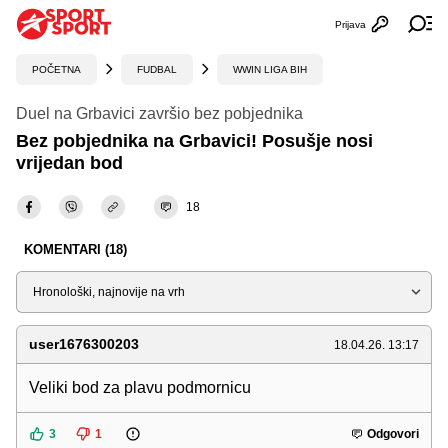
Prijava
Otvori profi
Ot
POČETNA
FUDBAL
WWIN LIGA BIH
Duel na Grbavici završio bez pobjednika
Bez pobjednika na Grbavici! Posušje nosi
vrijedan bod
18
KOMENTARI (18)
Sortiraj
user1676300203
18.04.26. 13:17
Veliki bod za plavu podmornicu
3
1
Odgovori