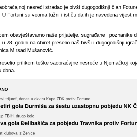
obraćajnoj nesreći stradao je bivši dugogodišnji član Fotun
U Fortuni su veoma tužni i ističu da ih je navedena vijest 
cem obavještavamo naše prijatelje, sugrađane i poznanike d
 u 28. godini na Ahiret preselio naš bivši i dugogodišnji igra
nica Mirsad Mušanović.
reselio prilikom teške saobraćajne nesreće u Njemačkoj koj
u dana.
ANO
vi trijumf, danas u okviru Kupa ZDK protiv Fortune
etiri gola Durmiša za šestu uzastopnu pobjedu NK Č
up FBiH, drugo kolo
va gola Đelibašića za pobjedu Travnika protiv Fortu
t klubova iz Zenice