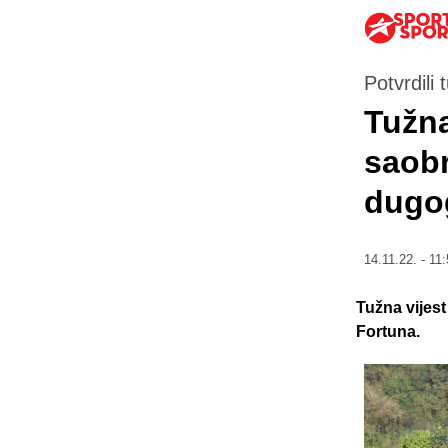
Potvrdili 
Tužna
saobr
dugog
14.11.22. - 11:
Tužna vijest
Fortuna.