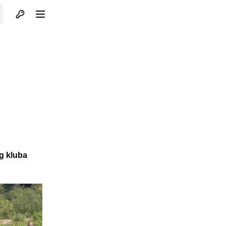
Otvori profil
Otvori meni
og kluba