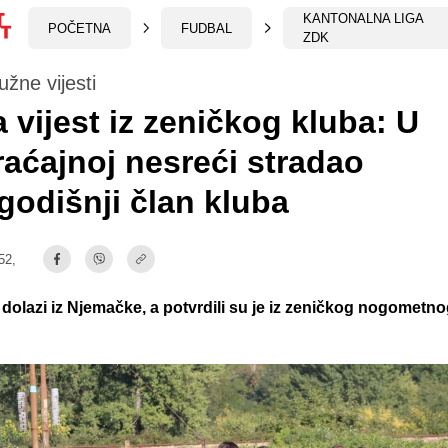
KANTONALNA LIGA
POČETNA
FUDBAL
ZDK
tužne vijesti
 vijest iz zeničkog kluba: U
aćajnoj nesreći stradao
odišnji član kluba
52,
 dolazi iz Njemačke, a potvrdili su je iz zeničkog nogometn