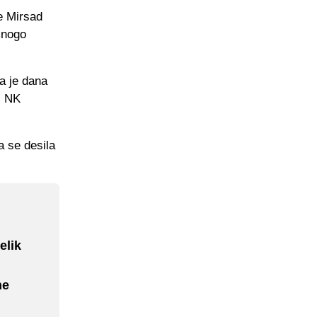
e Mirsad
mnogo
a je dana
č NK
a se desila
elik
ne