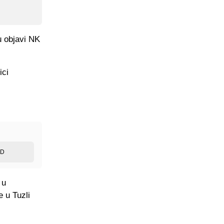
u objavi NK
ici
ED
 u
 u Tuzli