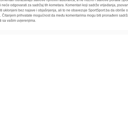
i neće odgovarati za sadržaj tih kometara. Komentari koji sadrže vrijeđanja, psovan
iti uklonjeni bez najave i objašnjenja, ali to ne obavezuje SportSport.ba da obriše
la. Čitanjem prihvatate mogućnost da među komentarima mogu biti pronađeni sadrža
ti sa vašim uvjerenjima.