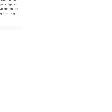
ja i vulgaran
 sve komentare
ji koji mogu