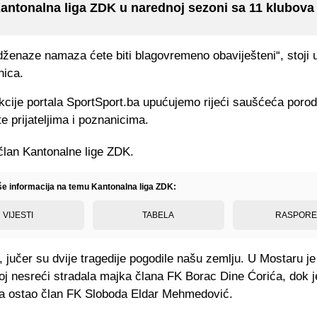
antonalna liga ZDK u narednoj sezoni sa 11 klubova
dženaze namaza ćete biti blagovremeno obaviješteni“, stoji 
nica.
cije portala SportSport.ba upućujemo rijeći saušćeća porod
e prijateljima i poznanicima.
član Kantonalne lige ZDK.
iše informacija na temu Kantonalna liga ZDK:
VIJESTI
TABELA
RASPOR
 jučer su dvije tragedije pogodile našu zemlju. U Mostaru je
j nesreći stradala majka člana FK Borac Dine Ćorića, dok je
lja ostao član FK Sloboda Eldar Mehmedović.