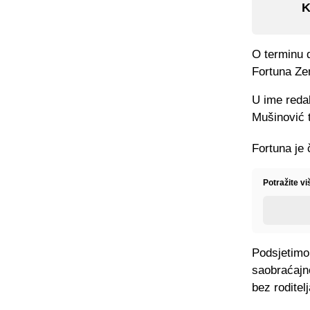
K
O terminu 
Fortuna Ze
U ime redak
Mušinović t
Fortuna je 
Potražite v
Podsjetimo,
saobraćajno
bez rodite