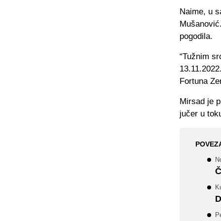
Naime, u sa
Mušanović. 
pogodila.
“Tužnim sr
13.11.2022.
Fortuna Ze
Mirsad je p
jučer u tok
POVEZ
No
Č
K
D
Pe