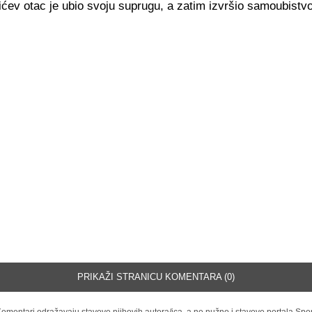
ev otac je ubio svoju suprugu, a zatim izvršio samoubistvo
PRIKAŽI STRANICU KOMENTARA (0)
omentari odražavaju stavove njihovih autora/ica, a ne nužno i stavove portala Spor