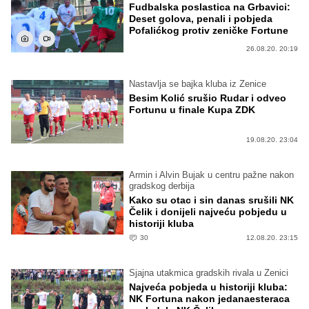
Fudbalska poslastica na Grbavici:
Deset golova, penali i pobjeda
Pofalićkog protiv zeničke Fortune
26.08.20. 20:19
Nastavlja se bajka kluba iz Zenice
Besim Kolić srušio Rudar i odveo
Fortunu u finale Kupa ZDK
19.08.20. 23:04
Armin i Alvin Bujak u centru pažne nakon
gradskog derbija
Kako su otac i sin danas srušili NK
Čelik i donijeli najveću pobjedu u
historiji kluba
30
12.08.20. 23:15
Sjajna utakmica gradskih rivala u Zenici
Najveća pobjeda u historiji kluba:
NK Fortuna nakon jedanaesteraca