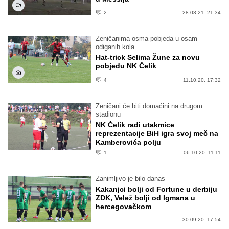
2
28.03.21. 21:34
Zeničanima osma pobjeda u osam
odiganih kola
Hat-trick Selima Žune za novu
pobjedu NK Čelik
4
11.10.20. 17:32
Zeničani će biti domaćini na drugom
stadionu
NK Čelik radi utakmice
reprezentacije BiH igra svoj meč na
Kamberovića polju
1
06.10.20. 11:11
Zanimljivo je bilo danas
Kakanjci bolji od Fortune u derbiju
ZDK, Velež bolji od Igmana u
hercegovačkom
30.09.20. 17:54