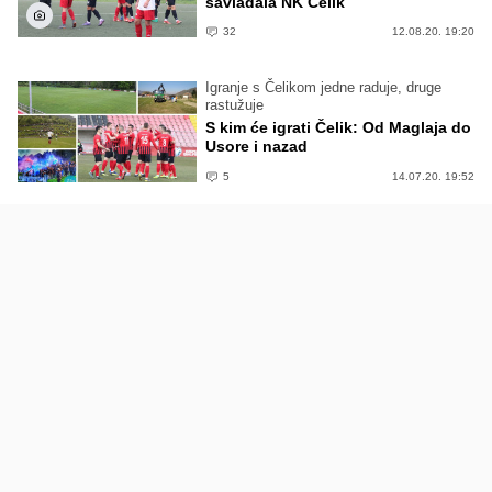
savladala NK Čelik
32
12.08.20. 19:20
Igranje s Čelikom jedne raduje, druge
rastužuje
S kim će igrati Čelik: Od Maglaja do
Usore i nazad
5
14.07.20. 19:52