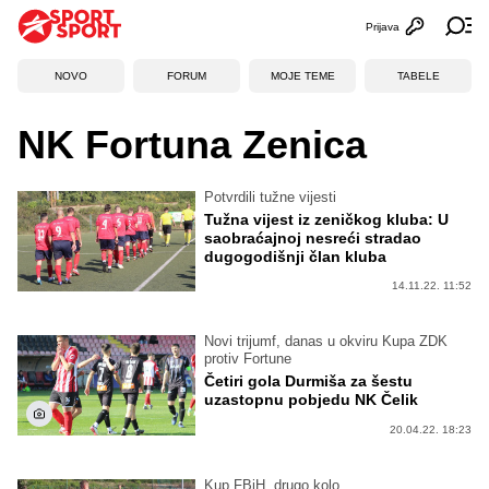
Prijava
Otvori profi
Ot
NOVO
FORUM
MOJE TEME
TABELE
NK Fortuna Zenica
Potvrdili tužne vijesti
Tužna vijest iz zeničkog kluba: U
saobraćajnoj nesreći stradao
dugogodišnji član kluba
14.11.22. 11:52
Novi trijumf, danas u okviru Kupa ZDK
protiv Fortune
Četiri gola Durmiša za šestu
uzastopnu pobjedu NK Čelik
20.04.22. 18:23
Kup FBiH, drugo kolo