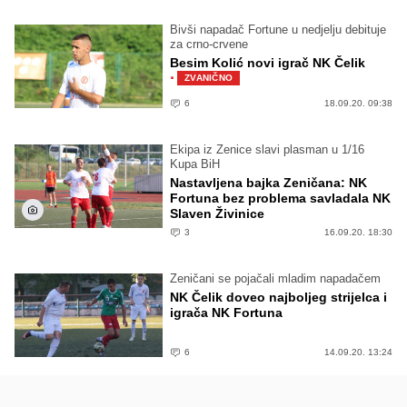
Bivši napadač Fortune u nedjelju debituje
za crno-crvene
Besim Kolić novi igrač NK Čelik
·
ZVANIČNO
6
18.09.20. 09:38
Ekipa iz Zenice slavi plasman u 1/16
Kupa BiH
Nastavljena bajka Zeničana: NK
Fortuna bez problema savladala NK
Slaven Živinice
3
16.09.20. 18:30
Zeničani se pojačali mladim napadačem
NK Čelik doveo najboljeg strijelca i
igrača NK Fortuna
6
14.09.20. 13:24