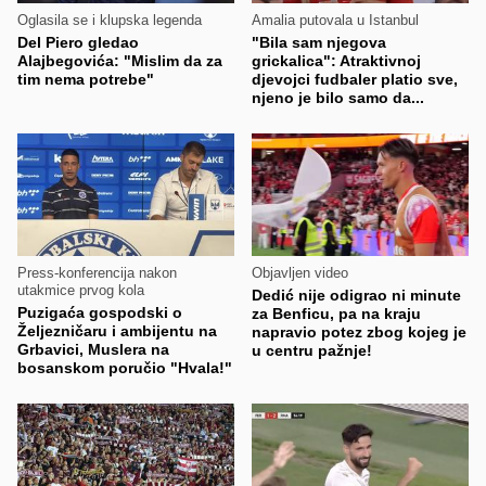
Oglasila se i klupska legenda
Amalia putovala u Istanbul
Del Piero gledao
"Bila sam njegova
Alajbegovića: "Mislim da za
grickalica": Atraktivnoj
tim nema potrebe"
djevojci fudbaler platio sve,
njeno je bilo samo da...
Press-konferencija nakon
Objavljen video
utakmice prvog kola
Dedić nije odigrao ni minute
Puzigaća gospodski o
za Benficu, pa na kraju
Željezničaru i ambijentu na
napravio potez zbog kojeg je
Grbavici, Muslera na
u centru pažnje!
bosanskom poručio "Hvala!"