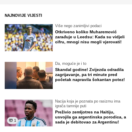
NAJNOVIJE VIJESTI
Više nego zanimljivi podaci
Otkriveno koliko Muharemović
zarađuje u Leedsu: Kada su vidjeli
cifru, mnogi nisu mogli vjerovati!
Da, moguće je i to
Skandal godine! Zvijezda odradila
zagrijavanje, pa tri minute pred
početak napravila šokantan potez!
Nacija koja je poznata po rasizmu ima
igrača tamnije puti
Preživio zemljotres na Haitiju,
usvojila ga argentinska porodica, a
1
sada je debitovao za Argentinu!