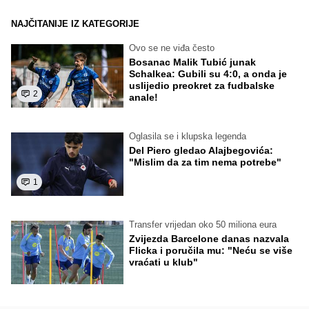
NAJČITANIJE IZ KATEGORIJE
Ovo se ne viđa često
Bosanac Malik Tubić junak
Schalkea: Gubili su 4:0, a onda je
uslijedio preokret za fudbalske
2
anale!
Oglasila se i klupska legenda
Del Piero gledao Alajbegovića:
"Mislim da za tim nema potrebe"
1
Transfer vrijedan oko 50 miliona eura
Zvijezda Barcelone danas nazvala
Flicka i poručila mu: "Neću se više
vraćati u klub"