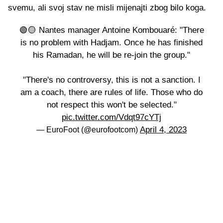
svemu, ali svoj stav ne misli mijenajti zbog bilo koga.
🟢🟡 Nantes manager Antoine Kombouaré: "There
is no problem with Hadjam. Once he has finished
his Ramadan, he will be re-join the group."
"There's no controversy, this is not a sanction. I
am a coach, there are rules of life. Those who do
not respect this won't be selected."
pic.twitter.com/Vdqt97cYTj
April 4, 2023
— EuroFoot (@eurofootcom)