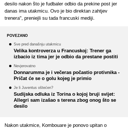
desilo nakon što je fudbaler odbio da prekine post jer
danas ima utakmicu. Ovo je bio direktan zahtjev
trenera", preniejli su tada francuski mediji.
POVEZANO
Sve pred današnju utakmicu
Velika kontroverza u Francuskoj: Trener ga
izbacio iz tima jer je odbio da prestane postiti
Nevjerovatno
Donnarumma je i večeras počastio protivnika -
Pričat će se o golu kojeg je primio
Je li Juventus oštećen?
Sudijska odluka iz Torina o kojoj bruji svijet:
Allegri sam izašao s terena zbog onog što se
desilo
Nakon utakmice, Kombouare je ponovo upitan o