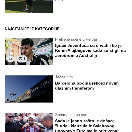
NAJČITANIJE IZ KATEGORIJE
Prelijepe scene u Perthu
Igrači Juventusa su shvatili ko je
Kerim Alajbegović kada su stigli na
aerodrom u Australiji
1
Jačaju tim
Barcelona oborila rekord novim
ulaznim transferom
Spremni su na sve
Sada je jasno zašto je došao:
"Luda" klauzula iz Salahovog
ugovora s Turcima je otkrivena!