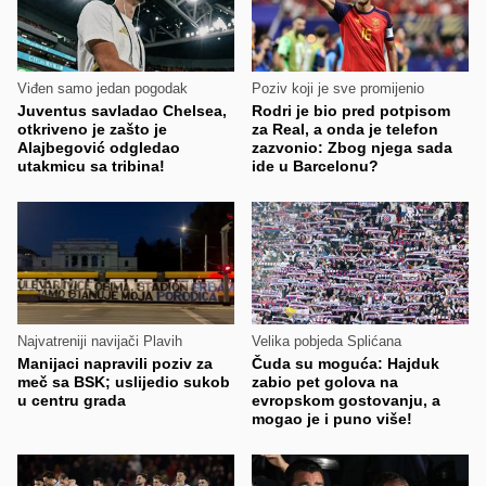
Viđen samo jedan pogodak
Poziv koji je sve promijenio
Juventus savladao Chelsea,
Rodri je bio pred potpisom
otkriveno je zašto je
za Real, a onda je telefon
Alajbegović odgledao
zazvonio: Zbog njega sada
utakmicu sa tribina!
ide u Barcelonu?
Najvatreniji navijači Plavih
Velika pobjeda Splićana
Manijaci napravili poziv za
Čuda su moguća: Hajduk
meč sa BSK; uslijedio sukob
zabio pet golova na
u centru grada
evropskom gostovanju, a
mogao je i puno više!