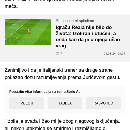
meča.
Potpuno je eksplodirao
Igraču Reala nije bilo do
života: Izoliran i utučen, a
onda kao da je u njega ušao
vrag...
7
03.03.24. 08:07
Zanimljivo i da je italijanski trener sa druge strane
pokazao dozu razumijevanja prema Jurićevom gestu.
Potražite više informacija na temu Serie A:
VIJESTI
TABELA
RASPORED
"Izbila je svađa i žao mi je zbog njegovog isključenja,
ali nakon utakmica se smirimo i razmišljamo o