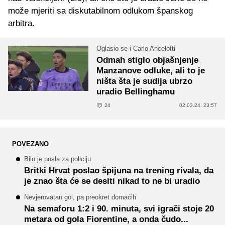
može mjeriti sa diskutabilnom odlukom španskog
arbitra.
Oglasio se i Carlo Ancelotti
Odmah stiglo objašnjenje
Manzanove odluke, ali to je
ništa šta je sudija ubrzo
uradio Bellinghamu
24
02.03.24. 23:57
POVEZANO
Bilo je posla za policiju
Britki Hrvat poslao špijuna na trening rivala, da
je znao šta će se desiti nikad to ne bi uradio
Nevjerovatan gol, pa preokret domaćih
Na semaforu 1:2 i 90. minuta, svi igrači stoje 20
metara od gola Fiorentine, a onda čudo...