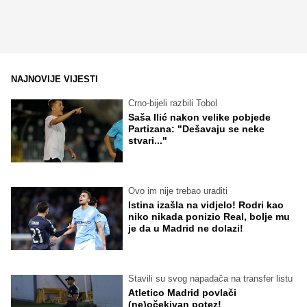
NAJNOVIJE VIJESTI
Crno-bijeli razbili Tobol
Saša Ilić nakon velike pobjede
Partizana: "Dešavaju se neke
stvari..."
Ovo im nije trebao uraditi
Istina izašla na vidjelo! Rodri kao
niko nikada ponizio Real, bolje mu
je da u Madrid ne dolazi!
Stavili su svog napadača na transfer listu
Atletico Madrid povlači
(ne)očekivan potez!