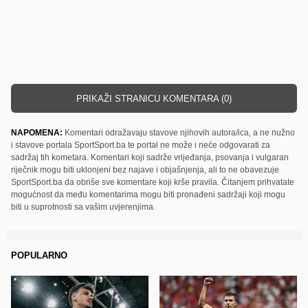
PRIKAŽI STRANICU KOMENTARA (0)
NAPOMENA:
Komentari odražavaju stavove njihovih autora/ica, a ne nužno
i stavove portala SportSport.ba te portal ne može i neće odgovarati za
sadržaj tih kometara. Komentari koji sadrže vrijeđanja, psovanja i vulgaran
riječnik mogu biti uklonjeni bez najave i objašnjenja, ali to ne obavezuje
SportSport.ba da obriše sve komentare koji krše pravila. Čitanjem prihvatate
mogućnost da među komentarima mogu biti pronađeni sadržaji koji mogu
biti u suprotnosti sa vašim uvjerenjima.
POPULARNO