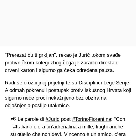
"Prerezat ću ti grkljan", rekao je Jurić tokom svađe
protivničkom kolegi zbog čega je zaradio direktan
crveni karton i sigurno ga čeka određena pauza.
Radi se o ozbiljnoj prijetnji te su Disciplinci Lege Serije
A odmah pokrenuli postupak protiv iskusnog Hrvata koji
sigurno neće proći nekažnjeno bez obzira na
objašnjenja poslije utakmice.
📢 Le parole di
#Juric
post
#TorinoFiorentina
: “Con
#Italiano
c’era un’adrenalina a mille, litighi anche
su quello che non devi. Vincenzo è un amico, c’era