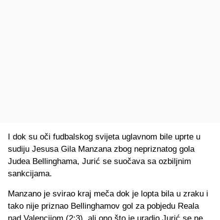
I dok su oči fudbalskog svijeta uglavnom bile uprte u
sudiju Jesusa Gila Manzana zbog nepriznatog gola
Judea Bellinghama, Jurić se suočava sa ozbiljnim
sankcijama.
Manzano je svirao kraj meča dok je lopta bila u zraku i
tako nije priznao Bellinghamov gol za pobjedu Reala
nad Valencijom (2:3), ali ono što je uradio Jurić se ne