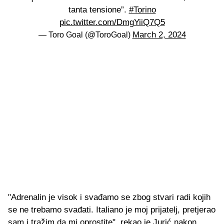
tanta tensione”.
#Torino
pic.twitter.com/DmgYiiQ7Q5
March 2, 2024
— Toro Goal (@ToroGoal)
"Adrenalin je visok i svađamo se zbog stvari radi kojih
se ne trebamo svađati. Italiano je moj prijatelj, pretjerao
sam i tražim da mi oprostite", rekao je Jurić nakon