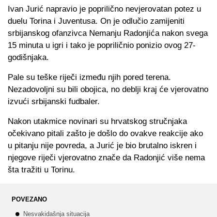
Ivan Jurić napravio je poprilično nevjerovatan potez u
duelu Torina i Juventusa. On je odlučio zamijeniti
srbijanskog ofanzivca Nemanju Radonjića nakon svega
15 minuta u igri i tako je popriličnio ponizio ovog 27-
godišnjaka.
Pale su teške riječi između njih pored terena.
Nezadovoljni su bili obojica, no deblji kraj će vjerovatno
izvući srbijanski fudbaler.
Nakon utakmice novinari su hrvatskog stručnjaka
očekivano pitali zašto je došlo do ovakve reakcije ako
u pitanju nije povreda, a Jurić je bio brutalno iskren i
njegove riječi vjerovatno znače da Radonjić više nema
šta tražiti u Torinu.
POVEZANO
Nesvakidašnja situacija