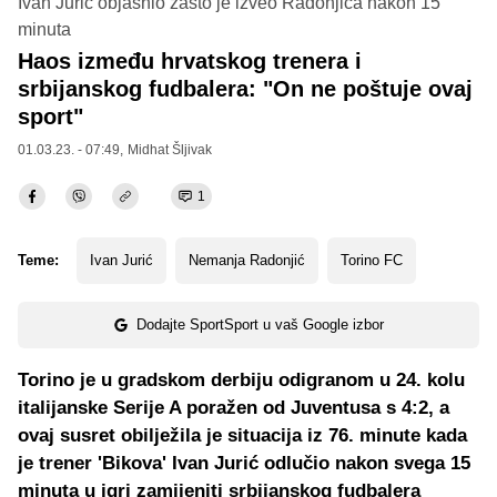
Ivan Jurić objasnio zašto je izveo Radonjića nakon 15
minuta
Haos između hrvatskog trenera i
srbijanskog fudbalera: "On ne poštuje ovaj
sport"
01.03.23. - 07:49,
Midhat Šljivak
1
Teme:
Ivan Jurić
Nemanja Radonjić
Torino FC
Dodajte SportSport u vaš Google izbor
Torino je u gradskom derbiju odigranom u 24. kolu
italijanske Serije A poražen od Juventusa s 4:2, a
ovaj susret obilježila je situacija iz 76. minute kada
je trener 'Bikova' Ivan Jurić odlučio nakon svega 15
minuta u igri zamijeniti srbijanskog fudbalera