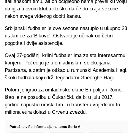
italijanskom timu, ali on očigledno nema preveliku volju
da igra u ovom klubu i teško da će do kraja sezone
nakon svega viđenog dobiti šansu.
Srbijanski fudbaler je ove sezone nastupio u ukupno 23
utakmice za 'Bikove'. Ostvario je učinak od četiri
pogotka i dvije asistencije.
Ovaj 27-godišnji krilni fudbaler ima zaista interesantnu
karijeru. Počeo ju je u omladinskim selekcijama
Partizana, a zatim je otišao u rumunski Academia Hagi,
školu fudbala koju drži legendarni Gheorghe Hagi.
Potom je igrao za omladinske ekipe Empolija i Rome,
išao je na posudbu u Čukarički, da bi u julu 2017.
godine napustio rimski tim i u transferu vrijednom tri
miliona eura dolazi u Crvenu zvezdu.
Potražite više informacija na temu Serie A: