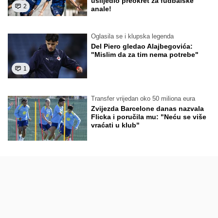
uslijedio preokret za fudbalske
2
anale!
Oglasila se i klupska legenda
Del Piero gledao Alajbegovića:
"Mislim da za tim nema potrebe"
1
Transfer vrijedan oko 50 miliona eura
Zvijezda Barcelone danas nazvala
Flicka i poručila mu: "Neću se više
vraćati u klub"