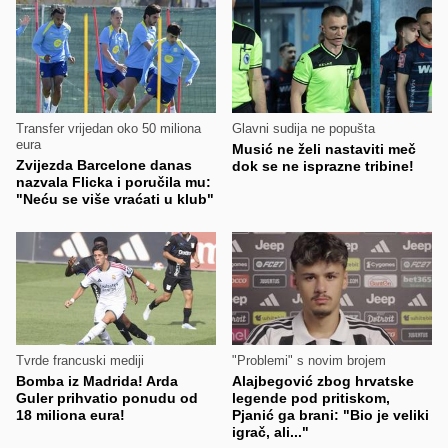
Transfer vrijedan oko 50 miliona
Glavni sudija ne popušta
eura
Musić ne želi nastaviti meč
Zvijezda Barcelone danas
dok se ne isprazne tribine!
nazvala Flicka i poručila mu:
"Neću se više vraćati u klub"
Tvrde francuski mediji
"Problemi" s novim brojem
Bomba iz Madrida! Arda
Alajbegović zbog hrvatske
Guler prihvatio ponudu od
legende pod pritiskom,
18 miliona eura!
Pjanić ga brani: "Bio je veliki
igrač, ali..."