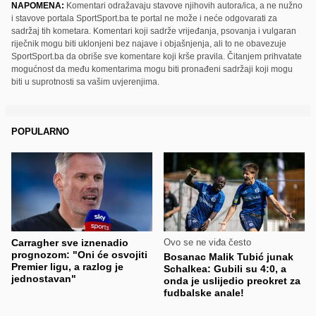
NAPOMENA:
Komentari odražavaju stavove njihovih autora/ica, a ne nužno
i stavove portala SportSport.ba te portal ne može i neće odgovarati za
sadržaj tih kometara. Komentari koji sadrže vrijeđanja, psovanja i vulgaran
riječnik mogu biti uklonjeni bez najave i objašnjenja, ali to ne obavezuje
SportSport.ba da obriše sve komentare koji krše pravila. Čitanjem prihvatate
mogućnost da među komentarima mogu biti pronađeni sadržaji koji mogu
biti u suprotnosti sa vašim uvjerenjima.
POPULARNO
Carragher sve iznenadio
Ovo se ne viđa često
prognozom: "Oni će osvojiti
Bosanac Malik Tubić junak
Premier ligu, a razlog je
Schalkea: Gubili su 4:0, a
jednostavan"
onda je uslijedio preokret za
fudbalske anale!