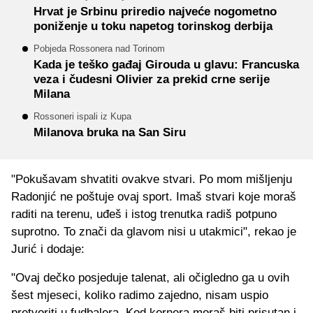
Hrvat je Srbinu priredio najveće nogometno
poniženje u toku napetog torinskog derbija
Pobjeda Rossonera nad Torinom
Kada je teško gađaj Girouda u glavu: Francuska
veza i čudesni Olivier za prekid crne serije
Milana
Rossoneri ispali iz Kupa
Milanova bruka na San Siru
"Pokušavam shvatiti ovakve stvari. Po mom mišljenju
Radonjić ne poštuje ovaj sport. Imaš stvari koje moraš
raditi na terenu, uđeš i istog trenutka radiš potpuno
suprotno. To znači da glavom nisi u utakmici", rekao je
Jurić i dodaje:
"Ovaj dečko posjeduje talenat, ali očigledno ga u ovih
šest mjeseci, koliko radimo zajedno, nisam uspio
pretvoriti u fudbalera. Kod kornera moraš biti prisutan i