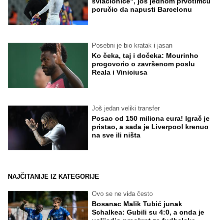
svlačionice", još jednom prvotimcu
poručio da napusti Barcelonu
Posebni je bio kratak i jasan
Ko čeka, taj i dočeka: Mourinho
progovorio o završenom poslu
Reala i Viniciusa
Još jedan veliki transfer
Posao od 150 miliona eura! Igrač je
pristao, a sada je Liverpool krenuo
na sve ili ništa
NAJČITANIJE IZ KATEGORIJE
Ovo se ne viđa često
Bosanac Malik Tubić junak
Schalkea: Gubili su 4:0, a onda je