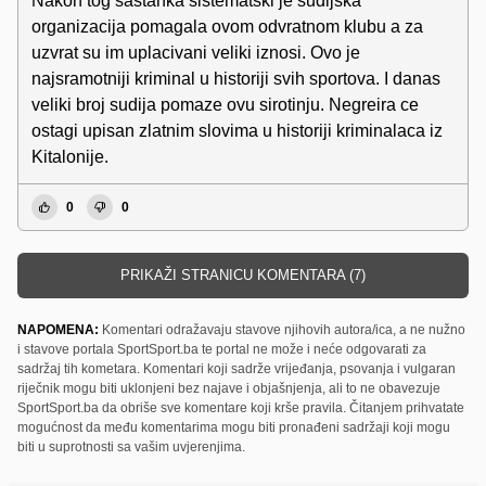
Nakon tog sastanka sistematski je sudijska
organizacija pomagala ovom odvratnom klubu a za
uzvrat su im uplacivani veliki iznosi. Ovo je
najsramotniji kriminal u historiji svih sportova. I danas
veliki broj sudija pomaze ovu sirotinju. Negreira ce
ostagi upisan zlatnim slovima u historiji kriminalaca iz
Kitalonije.
0
0
PRIKAŽI STRANICU KOMENTARA (7)
NAPOMENA:
Komentari odražavaju stavove njihovih autora/ica, a ne nužno
i stavove portala SportSport.ba te portal ne može i neće odgovarati za
sadržaj tih kometara. Komentari koji sadrže vrijeđanja, psovanja i vulgaran
riječnik mogu biti uklonjeni bez najave i objašnjenja, ali to ne obavezuje
SportSport.ba da obriše sve komentare koji krše pravila. Čitanjem prihvatate
mogućnost da među komentarima mogu biti pronađeni sadržaji koji mogu
biti u suprotnosti sa vašim uvjerenjima.