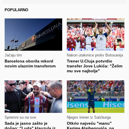
POPULARNO
Jačaju tim
Nakon utakmice protiv Botosanija
Barcelona oborila rekord
Trener U.Cluja potvrdio
novim ulaznim transferom
transfer Jove Lukića: "Želim
mu sve najbolje"
Spremni su na sve
Njegov trener iz Salzburga
Sada je jasno zašto je
Otkrio najveću "manu"
došao: "Luda" klauzula iz
Kerima Alajbegovića, pa