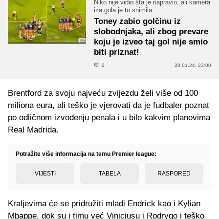
Niko nije vidio šta je napravio, ali kamera
iza gola je to snimila
Toney zabio golčinu iz
slobodnjaka, ali zbog prevare
koju je izveo taj gol nije smio
biti priznat!
2
20.01.24. 23:00
Brentford za svoju najveću zvijezdu želi više od 100
miliona eura, ali teško je vjerovati da je fudbaler poznat
po odličnom izvođenju penala i u bilo kakvim planovima
Real Madrida.
Potražite više informacija na temu Premier league:
VIJESTI
TABELA
RASPORED
Kraljevima će se pridružiti mladi Endrick kao i Kylian
Mbappe, dok su i timu već Viniciusu i Rodrygo i teško