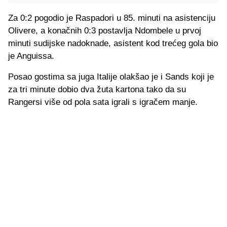
Za 0:2 pogodio je Raspadori u 85. minuti na asistenciju
Olivere, a konačnih 0:3 postavlja Ndombele u prvoj
minuti sudijske nadoknade, asistent kod trećeg gola bio
je Anguissa.
Posao gostima sa juga Italije olakšao je i Sands koji je
za tri minute dobio dva žuta kartona tako da su
Rangersi više od pola sata igrali s igračem manje.