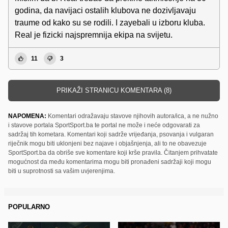
godina, da navijaci ostalih klubova ne dozivljavaju
traume od kako su se rodili. I zayebali u izboru kluba.
Real je fizicki najspremnija ekipa na svijetu.
11
3
PRIKAŽI STRANICU KOMENTARA (8)
NAPOMENA:
Komentari odražavaju stavove njihovih autora/ica, a ne nužno
i stavove portala SportSport.ba te portal ne može i neće odgovarati za
sadržaj tih kometara. Komentari koji sadrže vrijeđanja, psovanja i vulgaran
riječnik mogu biti uklonjeni bez najave i objašnjenja, ali to ne obavezuje
SportSport.ba da obriše sve komentare koji krše pravila. Čitanjem prihvatate
mogućnost da među komentarima mogu biti pronađeni sadržaji koji mogu
biti u suprotnosti sa vašim uvjerenjima.
POPULARNO