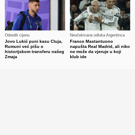
Odredili cijenu
Neočekivana odluka Argentinca
Jovo Lukić puni kasu Cluja,
Franco Mastantuono
Rumuni već pišu o
napušta Real Madrid, ali niko
historijskom transferu našeg
ne može da vjeruje u koji
Zmaja
klub ide