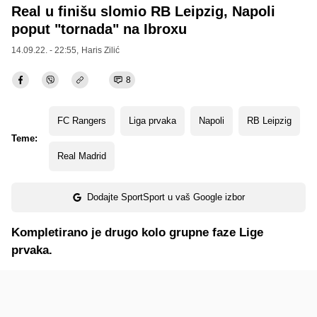
Real u finišu slomio RB Leipzig, Napoli
poput "tornada" na Ibroxu
14.09.22. - 22:55,
Haris Zilić
8
FC Rangers
Liga prvaka
Napoli
RB Leipzig
Teme:
Real Madrid
Dodajte SportSport u vaš Google izbor
Kompletirano je drugo kolo grupne faze Lige
prvaka.