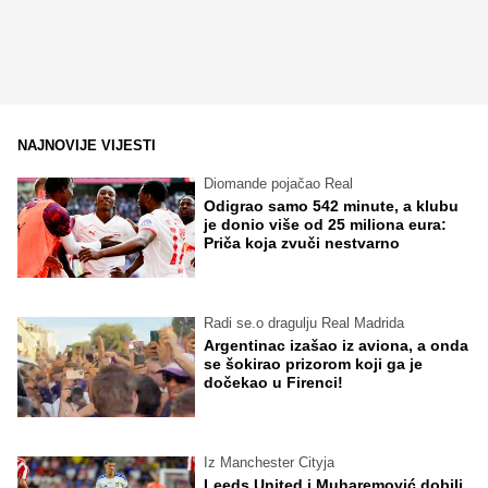
NAJNOVIJE VIJESTI
Diomande pojačao Real
Odigrao samo 542 minute, a klubu
je donio više od 25 miliona eura:
Priča koja zvuči nestvarno
Radi se.o dragulju Real Madrida
Argentinac izašao iz aviona, a onda
se šokirao prizorom koji ga je
dočekao u Firenci!
Iz Manchester Cityja
Leeds United i Muharemović dobili