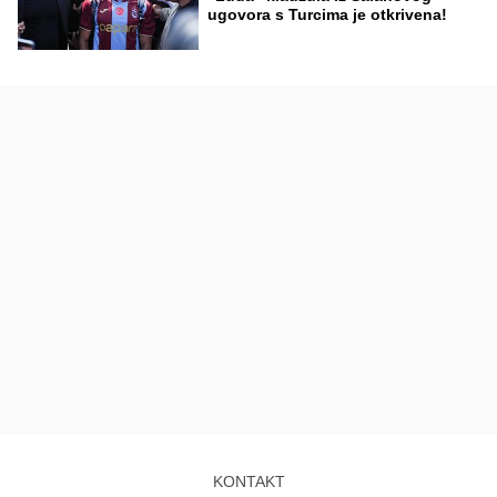
ugovora s Turcima je otkrivena!
KONTAKT