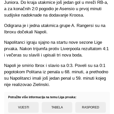
Juniora. Do kraja utakmice još jedan gol u mreži RB-a,
a za konačnih 2:0 pogodio je Asensio u prvoj minuti
sudijske nadoknade na dodavanje Kroosa.
Odigrana je i jedna utakmica grupe A. Rangersi su na
Ibroxu dočekali Napoli.
Napolitanci igraju sjajno na startu nove sezone Lige
prvaka. Nakon trijumfa protiv Liverpoola rezultatom 4:1
i večeras su slavili i upisali tri nova boda.
Napoli je smirio Ibrox i slavio sa 0:3. Poveli su sa 0:1
pogotokom Politana iz penala u 68. minuti, a prethodno
su Napolitanci imali još jedan penal u 59. minuti kojeg
nije realizovao Zielinski.
Potražite više informacija na temu Liga prvaka:
VIJESTI
TABELA
RASPORED