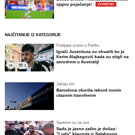
·
sjajno pojačanje!
ZVANIČNO
NAJČITANIJE IZ KATEGORIJE
Prelijepe scene u Perthu
Igrači Juventusa su shvatili ko je
Kerim Alajbegović kada su stigli na
aerodrom u Australiji
1
Jačaju tim
Barcelona oborila rekord novim
ulaznim transferom
Spremni su na sve
Sada je jasno zašto je došao:
"Luda" klauzula iz Salahovog