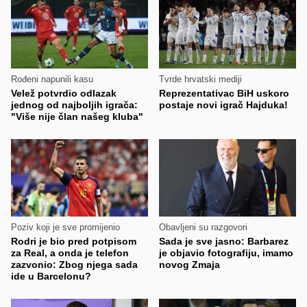
Rođeni napunili kasu
Tvrde hrvatski mediji
Velež potvrdio odlazak
Reprezentativac BiH uskoro
jednog od najboljih igrača:
postaje novi igrač Hajduka!
"Više nije član našeg kluba"
Poziv koji je sve promijenio
Obavljeni su razgovori
Rodri je bio pred potpisom
Sada je sve jasno: Barbarez
za Real, a onda je telefon
je objavio fotografiju, imamo
zazvonio: Zbog njega sada
novog Zmaja
ide u Barcelonu?