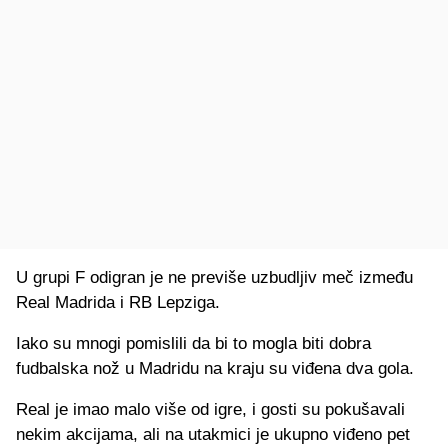
U grupi F odigran je ne previše uzbudljiv meč između
Real Madrida i RB Lepziga.
Iako su mnogi pomislili da bi to mogla biti dobra
fudbalska nož u Madridu na kraju su viđena dva gola.
Real je imao malo više od igre, i gosti su pokušavali
nekim akcijama, ali na utakmici je ukupno viđeno pet