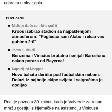
udaraca u okvir gola.
POVEZANO
Mislio je da će se tribine srušiti
Kroos izabrao stadion sa najpaklenijom
atmosferom: "Pogledao sam Alabu i rekao već
gubimo 2:0"
Jedva su čekali
Benzema i Vinicius brutalno ismijali Barcelonu
nakon poraza od Bayerna!
Naporniji od Mbappea
Novo bahato derište pod fudbalskim nebom:
Dolazi iz najbolje ekipe svijeta i saigračima je
dodijao
Real je poveo u 80. minuti kada je Valverde zatresao
mrežu gostiju iz Njemačke na asistenciju Vinicusa