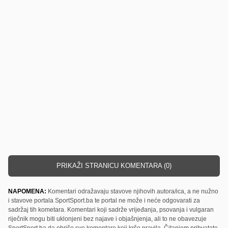
PRIKAŽI STRANICU KOMENTARA (0)
NAPOMENA:
Komentari odražavaju stavove njihovih autora/ica, a ne nužno
i stavove portala SportSport.ba te portal ne može i neće odgovarati za
sadržaj tih kometara. Komentari koji sadrže vrijeđanja, psovanja i vulgaran
riječnik mogu biti uklonjeni bez najave i objašnjenja, ali to ne obavezuje
SportSport.ba da obriše sve komentare koji krše pravila. Čitanjem prihvatate