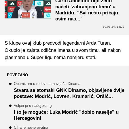
Carlo Ancelotti nije želio
načeti 'zabranjenu temu' u
Madridu: "Svi nešto pričaju
osim nas..."
30.03.24. 13:22
S klupe ovaj klub predvodi legendarni Arda Turan.
Okupio je zaista odlična imena u svom timu, ali nakon
plasmana u Super ligu nema namjeru stati.
POVEZANO
Optimizam u redovima navijača Dinama
Stvara se atomski GNK Dinamo, objavljene dvije
postave: Modrić, Lovren, Kramarić, Oršić...
Voljen je u našoj zemlji
I to je moguće: Luka Modrić "dobio naselje" u
Hercegovini
Cifra je nevjerovatna