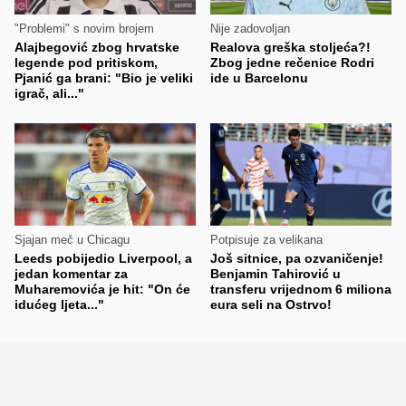
"Problemi" s novim brojem
Nije zadovoljan
Alajbegović zbog hrvatske
Realova greška stoljeća?!
legende pod pritiskom,
Zbog jedne rečenice Rodri
Pjanić ga brani: "Bio je veliki
ide u Barcelonu
igrač, ali..."
Sjajan meč u Chicagu
Potpisuje za velikana
Leeds pobijedio Liverpool, a
Još sitnice, pa ozvaničenje!
jedan komentar za
Benjamin Tahirović u
Muharemovića je hit: "On će
transferu vrijednom 6 miliona
idućeg ljeta..."
eura seli na Ostrvo!