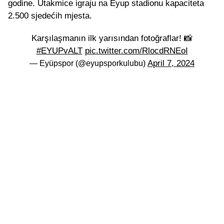
godine. Utakmice igraju na Eyup stadionu kapaciteta
2.500 sjedećih mjesta.
Karşılaşmanın ilk yarısından fotoğraflar! 📸
#EYUPvALT
pic.twitter.com/RlocdRNEoI
April 7, 2024
— Eyüpspor (@eyupsporkulubu)