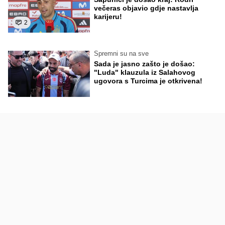
večeras objavio gdje nastavlja
karijeru!
2
Spremni su na sve
Sada je jasno zašto je došao:
"Luda" klauzula iz Salahovog
ugovora s Turcima je otkrivena!