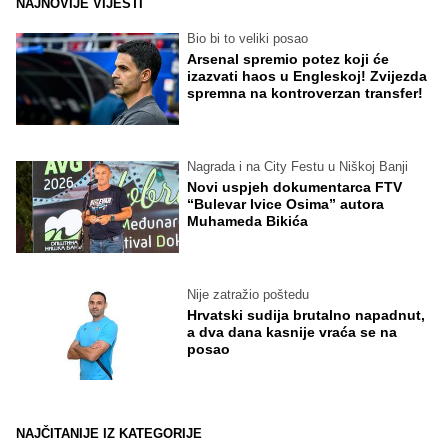
NAJNOVIJE VIJESTI
Bio bi to veliki posao
Arsenal spremio potez koji će
izazvati haos u Engleskoj! Zvijezda
spremna na kontroverzan transfer!
Nagrada i na City Festu u Niškoj Banji
Novi uspjeh dokumentarca FTV
“Bulevar Ivice Osima” autora
Muhameda Bikića
Nije zatražio poštedu
Hrvatski sudija brutalno napadnut,
a dva dana kasnije vraća se na
posao
NAJČITANIJE IZ KATEGORIJE