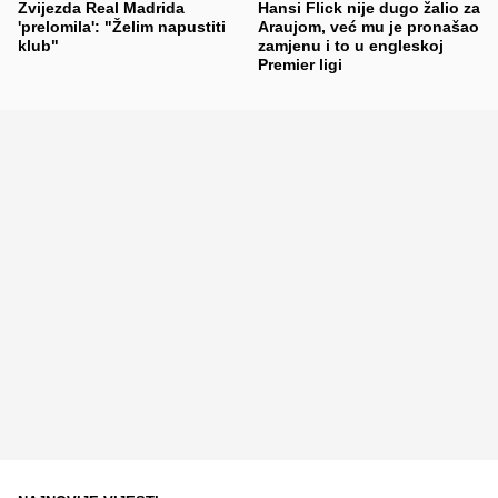
Zvijezda Real Madrida
Hansi Flick nije dugo žalio za
'prelomila': "Želim napustiti
Araujom, već mu je pronašao
klub"
zamjenu i to u engleskoj
Premier ligi