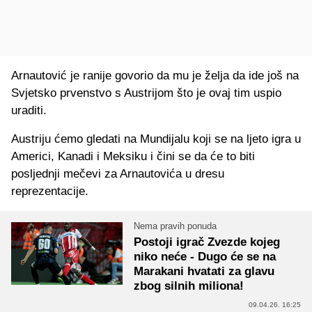
Arnautović je ranije govorio da mu je želja da ide još na
Svjetsko prvenstvo s Austrijom što je ovaj tim uspio
uraditi.
Austriju ćemo gledati na Mundijalu koji se na ljeto igra u
Americi, Kanadi i Meksiku i čini se da će to biti
posljednji mečevi za Arnautovića u dresu
reprezentacije.
Nema pravih ponuda
Postoji igrač Zvezde kojeg
niko neće - Dugo će se na
Marakani hvatati za glavu
zbog silnih miliona!
09.04.26. 16:25