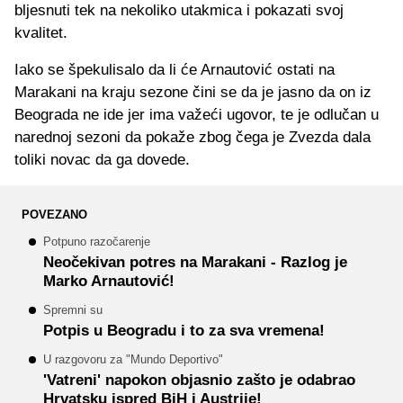
bljesnuti tek na nekoliko utakmica i pokazati svoj
kvalitet.
Iako se špekulisalo da li će Arnautović ostati na
Marakani na kraju sezone čini se da je jasno da on iz
Beograda ne ide jer ima važeći ugovor, te je odlučan u
narednoj sezoni da pokaže zbog čega je Zvezda dala
toliki novac da ga dovede.
POVEZANO
Potpuno razočarenje
Neočekivan potres na Marakani - Razlog je
Marko Arnautović!
Spremni su
Potpis u Beogradu i to za sva vremena!
U razgovoru za "Mundo Deportivo"
'Vatreni' napokon objasnio zašto je odabrao
Hrvatsku ispred BiH i Austrije!