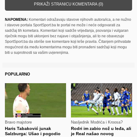
PRIKAŽI STRANICU KOMENTARA (0)
NAPOMENA:
Komentari odražavaju stavove njihovih autora/ica, a ne nužno
i stavove portala SportSport.ba te portal ne može i neće odgovarati za
sadržaj tih kometara. Komentari koji sadrže vrijeđanja, psovanja i vulgaran
riječnik mogu biti uklonjeni bez najave i objašnjenja, ali to ne obavezuje
SportSport.ba da obriše sve komentare koji krše pravila. Čitanjem prihvatate
mogućnost da među komentarima mogu biti pronađeni sadržaji koji mogu
biti u suprotnosti sa vašim uvjerenjima.
POPULARNO
Bravo majstore
Nasljednik Modrića i Kroosa?
Haris Tabaković junak
Rodri im zabio nož u leđa, ali
Salzburga: Ušao i pogodio
je Real našao novog