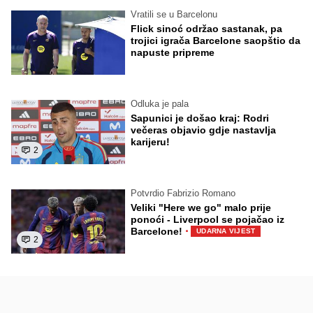
Vratili se u Barcelonu
Flick sinoć održao sastanak, pa
trojici igrača Barcelone saopštio da
napuste pripreme
Odluka je pala
Sapunici je došao kraj: Rodri
večeras objavio gdje nastavlja
karijeru!
2
Potvrdio Fabrizio Romano
Veliki "Here we go" malo prije
ponoći - Liverpool se pojačao iz
·
Barcelone!
UDARNA VIJEST
2