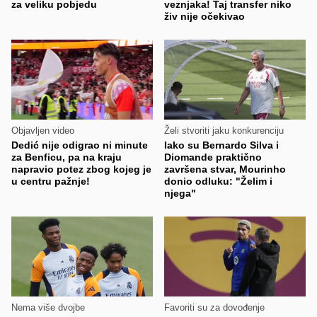
za veliku pobjedu
veznjaka! Taj transfer niko
živ nije očekivao
Objavljen video
Želi stvoriti jaku konkurenciju
Dedić nije odigrao ni minute
Iako su Bernardo Silva i
za Benficu, pa na kraju
Diomande praktično
napravio potez zbog kojeg je
završena stvar, Mourinho
u centru pažnje!
donio odluku: "Želim i
njega"
Nema više dvojbe
Favoriti su za dovođenje