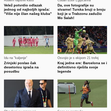
Rođeni napunili kasu
Čudan izbor Egipćanna
Velež potvrdio odlazak
Da, ove fotografije su
jednog od najboljih igrača:
stvarne! Turska bruji o broju
"Više nije član našeg kluba"
koji je u Trabzonu zadužio
Mo Salah!
Idu na "kaljenje"
Osvojio je s ekipom 21 trofej
Zrinjski poslao čak
Kraj jedne ere: Barcelona se i
desetoricu igrača na
definitivno riješila svoje
posudbu
legende