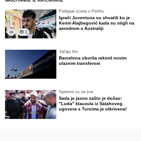
NAJČITANIJE IZ KATEGORIJE
Prelijepe scene u Perthu
Igrači Juventusa su shvatili ko je
Kerim Alajbegović kada su stigli na
aerodrom u Australiji
1
Jačaju tim
Barcelona oborila rekord novim
ulaznim transferom
Spremni su na sve
Sada je jasno zašto je došao:
"Luda" klauzula iz Salahovog
ugovora s Turcima je otkrivena!