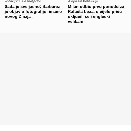
Obavljeni su razgovori
Saga se nastavlja
Sada je sve jasno: Barbarez
Milan odbio prvu ponudu za
je objavio fotografiju, imamo
Rafaela Leaa, u cijelu priču
novog Zmaja
uključili se i engleski
velikani