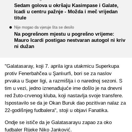
Sedam golova u okršaju Kasimpase i Galate,
Icadi u centru pažnje - Možda i meč vrijedan
titule
Nije mogao da vjeruje šta se desilo
Na pogrešnom mjestu u pogrešno vrijeme:
Mauro Icardi postigao nestvaran autogol ni kriv
ni dužan
"Galatasaray, koji 7. aprila igra utakmicu Superkupa
protiv Fenerbahčea u Şanlıurfi, bori se za naslov
prvaka u Super ligi, a razmišlja i o narednoj sezoni. S
tim u vezi, jedno iznenađujuće ime došlo je na dnevni
red žuto-crvenog kluba, koji nastavlja svoje transfere.
Ispostavilo se da je Okan Buruk dao pozitivan nalaz za
22-godišnjeg fudbalera", stoji u objavi Fanatika.
Ondje se ističe da je Galatasarayu zapao za oko
fudbaler Rijeke Niko Janković.