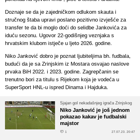
Doznaje se da je zajedničkom odlukom skauta i
stručnog štaba upravi poslano pozitivno izvješće za
transfer te da bi moglo doći do selidbe Jankovića za
iduću sezonu. Ugovor 22-godišnjeg veznjaka s
hrvatskim klubom istječe u ljeto 2026. godine.
Niko Janković dobro je poznat ljubiteljima bh. fudbala,
budući da je sa Zrinjskim iz Mostara osvajao naslove
prvaka BiH 2022. i 2023. godine. Zagrepčanin se
trenutno bori za titulu s Rijekom koja je vodeća u
SuperSport HNL-u ispred Dinama i Hajduka.
Sjajan gol nekadašnjeg igrača Zrinjskog
Niko Janković je još jednom
pokazao kakav je fudbalski
majstor
1
27.07.23. 20:47