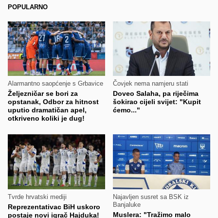
POPULARNO
Alarmantno saopćenje s Grbavice
Čovjek nema namjeru stati
Željezničar se bori za
Doveo Salaha, pa riječima
opstanak, Odbor za hitnost
šokirao cijeli svijet: "Kupit
uputio dramatičan apel,
ćemo..."
otkriveno koliki je dug!
Tvrde hrvatski mediji
Najavljen susret sa BSK iz
Banjaluke
Reprezentativac BiH uskoro
Muslera: "Tražimo malo
postaje novi igrač Hajduka!