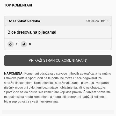
TOP KOMENTARI
BosanskaSvedska
05.04.24. 15:18
Bice dresova na pijacama!
1
0
PRIKAŽI STRANICU KOMENTARA (1)
NAPOMENA:
Komentari odražavaju stavove njihovih autora/ica, a ne nužno
i stavove portala SportSport.ba te portal ne može i neće odgovarati za
sadržaj tih kometara. Komentari koji sadrže vrijeđanja, psovanja i vulgaran
riječnik mogu biti uklonjeni bez najave i objašnjenja, ali to ne obavezuje
SportSport.ba da obriše sve komentare koji krše pravila. Čitanjem prihvatate
mogućnost da među komentarima mogu biti pronađeni sadržaji koji mogu
biti u suprotnosti sa vašim uvjerenjima.