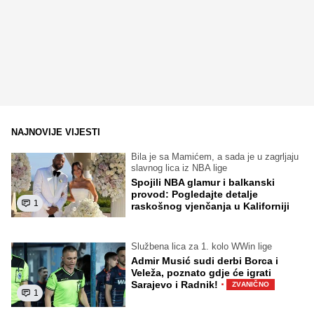
NAJNOVIJE VIJESTI
Bila je sa Mamićem, a sada je u zagrljaju
slavnog lica iz NBA lige
Spojili NBA glamur i balkanski
provod: Pogledajte detalje
1
raskošnog vjenčanja u Kaliforniji
Službena lica za 1. kolo WWin lige
Admir Musić sudi derbi Borca i
Veleža, poznato gdje će igrati
·
Sarajevo i Radnik!
ZVANIČNO
1