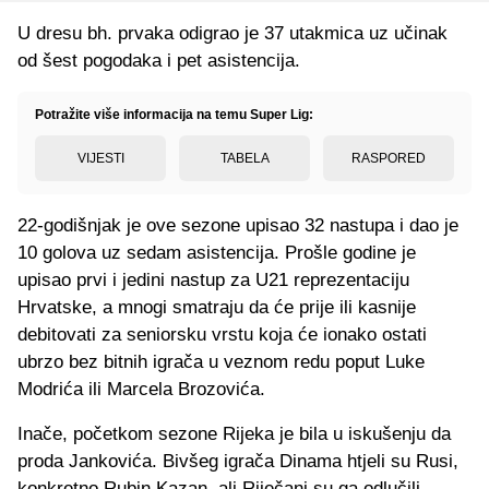
U dresu bh. prvaka odigrao je 37 utakmica uz učinak
od šest pogodaka i pet asistencija.
Potražite više informacija na temu Super Lig:
VIJESTI
TABELA
RASPORED
22-godišnjak je ove sezone upisao 32 nastupa i dao je
10 golova uz sedam asistencija. Prošle godine je
upisao prvi i jedini nastup za U21 reprezentaciju
Hrvatske, a mnogi smatraju da će prije ili kasnije
debitovati za seniorsku vrstu koja će ionako ostati
ubrzo bez bitnih igrača u veznom redu poput Luke
Modrića ili Marcela Brozovića.
Inače, početkom sezone Rijeka je bila u iskušenju da
proda Jankovića. Bivšeg igrača Dinama htjeli su Rusi,
konkretno Rubin Kazan, ali Riječani su ga odlučili