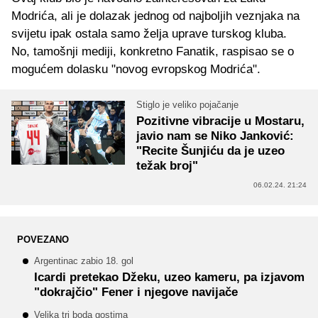
Modrića, ali je dolazak jednog od najboljih veznjaka na
svijetu ipak ostala samo želja uprave turskog kluba.
No, tamošnji mediji, konkretno Fanatik, raspisao se o
mogućem dolasku "novog evropskog Modrića".
Stiglo je veliko pojačanje
Pozitivne vibracije u Mostaru,
javio nam se Niko Janković:
"Recite Šunjiću da je uzeo
težak broj"
06.02.24. 21:24
POVEZANO
Argentinac zabio 18. gol
Icardi pretekao Džeku, uzeo kameru, pa izjavom
"dokrajčio" Fener i njegove navijače
Velika tri boda gostima