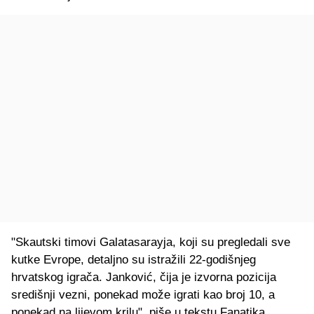
"Skautski timovi Galatasarayja, koji su pregledali sve
kutke Evrope, detaljno su istražili 22-godišnjeg
hrvatskog igrača. Janković, čija je izvorna pozicija
središnji vezni, ponekad može igrati kao broj 10, a
ponekad na lijevom krilu", piše u tekstu Fanatika.