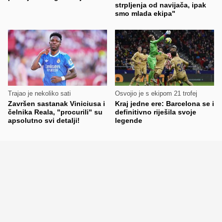
strpljenja od navijača, ipak
smo mlada ekipa"
Trajao je nekoliko sati
Osvojio je s ekipom 21 trofej
Završen sastanak Viniciusa i
Kraj jedne ere: Barcelona se i
čelnika Reala, "procurili" su
definitivno riješila svoje
apsolutno svi detalji!
legende