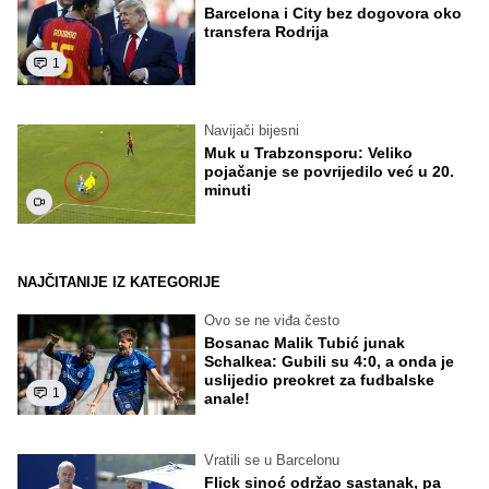
Barcelona i City bez dogovora oko
transfera Rodrija
1
Navijači bijesni
Muk u Trabzonsporu: Veliko
pojačanje se povrijedilo već u 20.
minuti
NAJČITANIJE IZ KATEGORIJE
Ovo se ne viđa često
Bosanac Malik Tubić junak
Schalkea: Gubili su 4:0, a onda je
uslijedio preokret za fudbalske
1
anale!
Vratili se u Barcelonu
Flick sinoć održao sastanak, pa