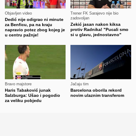
Objavljen video
Trener FK Sarajevo nije bio
zadovoljan
Dedić nije odigrao ni minute
Zekić jasan nakon kiksa
za Benficu, pa na kraju
protiv Radnika! "Pucali smo
napravio potez zbog kojeg je
si u glavu, jednostavno"
u centru pažnje!
Bravo majstore
Jačaju tim
Haris Tabaković junak
Barcelona oborila rekord
Salzburga: Ušao i pogodio
novim ulaznim transferom
za veliku pobjedu