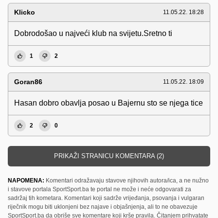
Klicko
11.05.22. 18:28
Dobrodošao u najveći klub na svijetu.Sretno ti
1
2
Goran86
11.05.22. 18:09
Hasan dobro obavlja posao u Bajernu sto se njega tice
2
0
PRIKAŽI STRANICU KOMENTARA (2)
NAPOMENA:
Komentari odražavaju stavove njihovih autora/ica, a ne nužno
i stavove portala SportSport.ba te portal ne može i neće odgovarati za
sadržaj tih kometara. Komentari koji sadrže vrijeđanja, psovanja i vulgaran
riječnik mogu biti uklonjeni bez najave i objašnjenja, ali to ne obavezuje
SportSport.ba da obriše sve komentare koji krše pravila. Čitanjem prihvatate