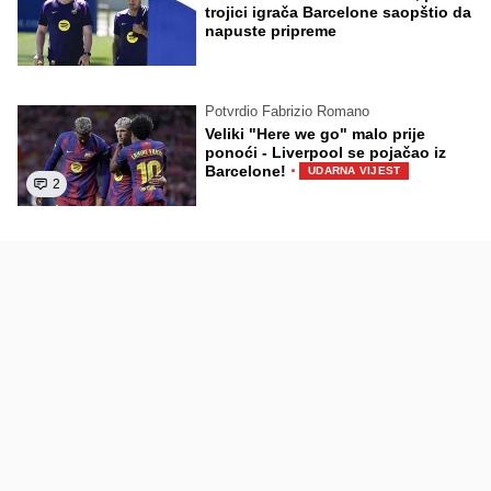
trojici igrača Barcelone saopštio da
napuste pripreme
Potvrdio Fabrizio Romano
Veliki "Here we go" malo prije
ponoći - Liverpool se pojačao iz
·
Barcelone!
UDARNA VIJEST
2