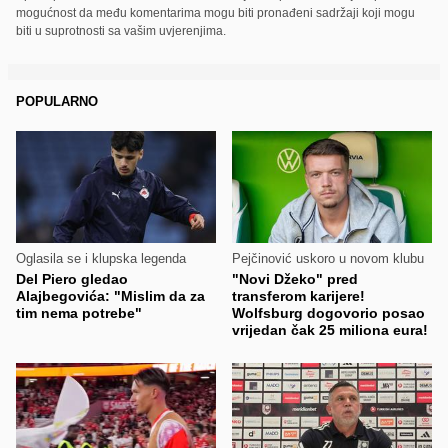
mogućnost da među komentarima mogu biti pronađeni sadržaji koji mogu
biti u suprotnosti sa vašim uvjerenjima.
POPULARNO
Oglasila se i klupska legenda
Pejčinović uskoro u novom klubu
Del Piero gledao
"Novi Džeko" pred
Alajbegovića: "Mislim da za
transferom karijere!
tim nema potrebe"
Wolfsburg dogovorio posao
vrijedan čak 25 miliona eura!