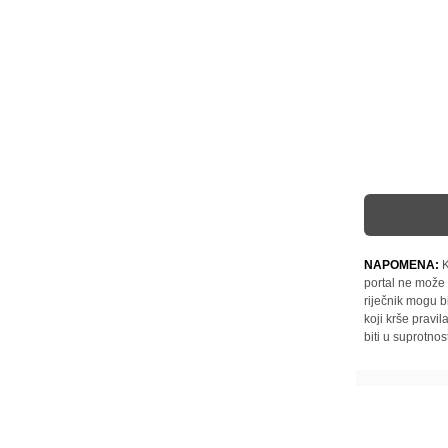
NAPOMENA:
K
portal ne može 
riječnik mogu b
koji krše pravi
biti u suprotnos