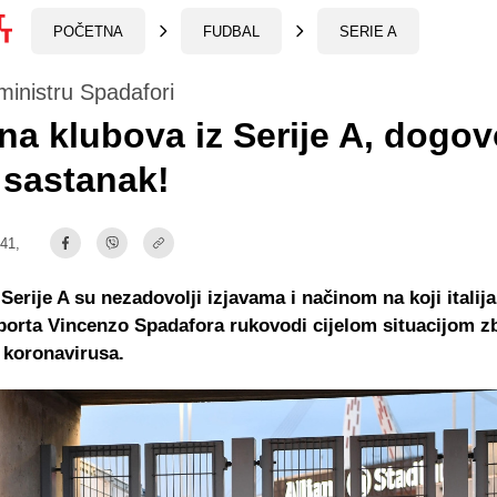
POČETNA
FUDBAL
SERIE A
 ministru Spadafori
a klubova iz Serije A, dogo
 sastanak!
:41,
 Serije A su nezadovolji izjavama i načinom na koji itali
porta Vincenzo Spadafora rukovodi cijelom situacijom z
 koronavirusa.