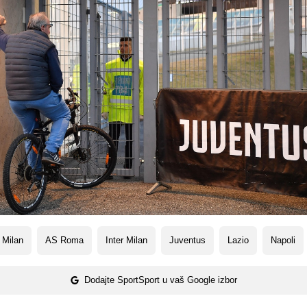
 Milan
AS Roma
Inter Milan
Juventus
Lazio
Napoli
Dodajte SportSport u vaš Google izbor