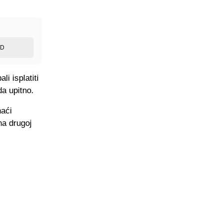
ED
i isplatiti
da upitno.
naći
na drugoj