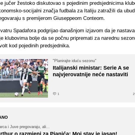
je jučer žestoko diskutovao s pojedinim predsjednicima klub
konomsko-socijalni značja fudbala za Italiju zatražili da ubu
regovaraju s premijerom Giuseppeom Conteom.
 vatru Spadafora podgrijao današnjom izjavom da je nastava
 je klubovima bolje da se počnu pripremati za narednu sezon
volt kod pojedinih predsjednika.
"Planirajte iduću sezonu"
Italijanski ministar: Serie A se
najvjerovatnije neće nastaviti
1
2
ANO
rca i Juve pregovaraju, ali...
rthur o razmjeni za Pjanića: Moj stav je jasan!