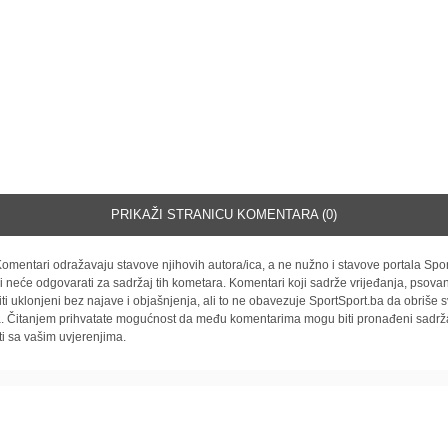
PRIKAŽI STRANICU KOMENTARA (0)
omentari odražavaju stavove njihovih autora/ica, a ne nužno i stavove portala Spor
i neće odgovarati za sadržaj tih kometara. Komentari koji sadrže vrijeđanja, psovan
iti uklonjeni bez najave i objašnjenja, ali to ne obavezuje SportSport.ba da obriše
la. Čitanjem prihvatate mogućnost da među komentarima mogu biti pronađeni sadrža
ti sa vašim uvjerenjima.