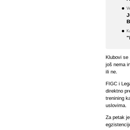
V
J
B
Ka
"
Klubovi se 
još nema in
ili ne.
FIGC i Lega
direktno pr
trenining k
uslovima.
Za petak je
egzistencij