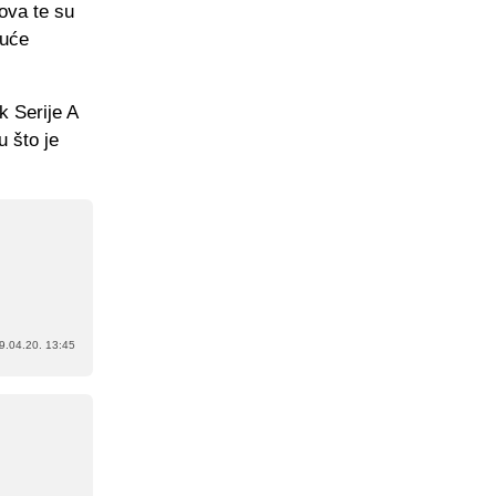
ova te su
duće
k Serije A
u što je
9.04.20. 13:45