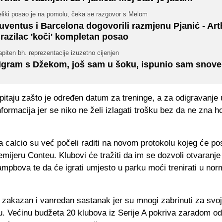
eliki posao je na pomolu, čeka se razgovor s Melom
uventus i Barcelona dogovorili razmjenu Pjanić - Arth
razilac 'koči' kompletan posao
piten bh. reprezentacije izuzetno cijenjen
Igram s Džekom, još sam u šoku, ispunio sam snove
pitaju zašto je određen datum za treninge, a za odigravanje
formacija jer se niko ne želi izlagati trošku bez da ne zna hoć
 calcio su već počeli raditi na novom protokolu kojeg će pos
emijeru Conteu. Klubovi će tražiti da im se dozvoli otvaranje
ampbova te da će igrati umjesto u parku moći trenirati u no
 zakazan i vanredan sastanak jer su mnogi zabrinuti za svo
u. Većinu budžeta 20 klubova iz Serije A pokriva zaradom o