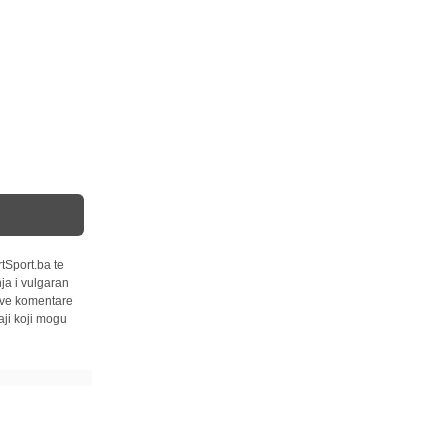
tSport.ba te
ja i vulgaran
 sve komentare
ji koji mogu