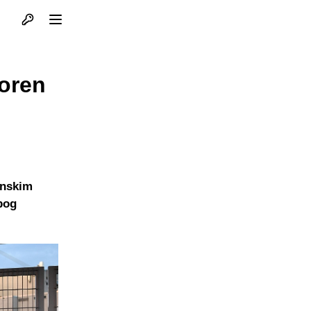
Otvori profil
Otvori meni
voren
janskim
bog