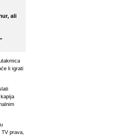
ur, ali
"
 utakmica
e li igrati
lati
 kapija
rmalnim
ju
d TV prava,