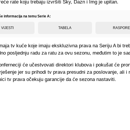
treće rate koju trebaju izvršiti Sky, Dazn i Img je upitan.
še informacija na temu Serie A:
VIJESTI
TABELA
RASPOR
ja tv kuće koje imaju ekskluzivna prava na Seriju A bi trebal
dno posljednju radu za ratu za ovu sezonu, međutim to je sa
nferneciji će učestvovati direktori klubova i pokušat će pro
rješenje jer su prihodi tv prava presudni za poslovanje, ali i 
nici tv prava očekuju garancije da će sezona nastaviti.