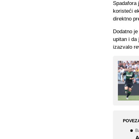
Spadafora 
koristeći e
direktno p
Dodatno je
upitan i da
izazvalo re
POVEZ
Ba
A