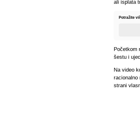
ali isplata 
Potražite vi
Početkom ma
šestu i uje
Na video ko
racionalno 
strani vlas