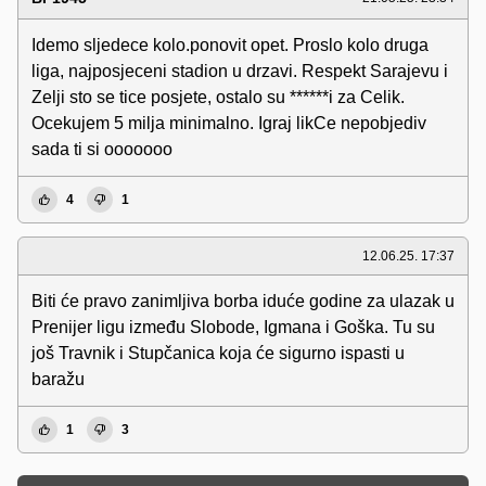
Idemo sljedece kolo.ponovit opet. Proslo kolo druga
liga, najposjeceni stadion u drzavi. Respekt Sarajevu i
Zelji sto se tice posjete, ostalo su ******i za Celik.
Ocekujem 5 milja minimalno. Igraj likCe nepobjediv
sada ti si ooooooo
4
1
12.06.25. 17:37
Biti će pravo zanimljiva borba iduće godine za ulazak u
Prenijer ligu između Slobode, Igmana i Goška. Tu su
još Travnik i Stupčanica koja će sigurno ispasti u
baražu
1
3