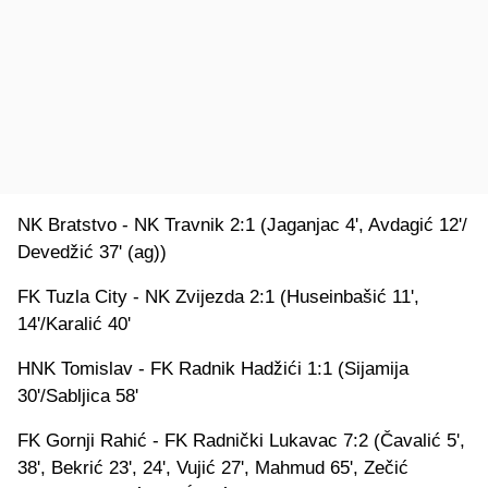
NK Bratstvo - NK Travnik 2:1 (Jaganjac 4', Avdagić 12'/
Devedžić 37' (ag))
FK Tuzla City - NK Zvijezda 2:1 (Huseinbašić 11',
14'/Karalić 40'
HNK Tomislav - FK Radnik Hadžići 1:1 (Sijamija
30'/Sabljica 58'
FK Gornji Rahić - FK Radnički Lukavac 7:2 (Čavalić 5',
38', Bekrić 23', 24', Vujić 27', Mahmud 65', Zečić