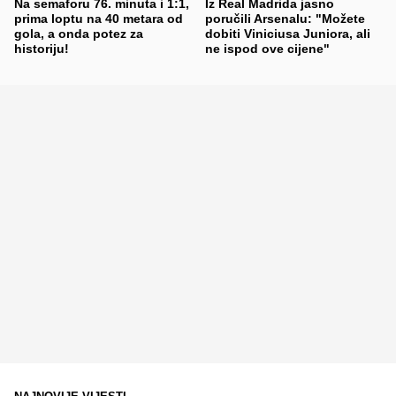
Na semaforu 76. minuta i 1:1,
Iz Real Madrida jasno
prima loptu na 40 metara od
poručili Arsenalu: "Možete
gola, a onda potez za
dobiti Viniciusa Juniora, ali
historiju!
ne ispod ove cijene"