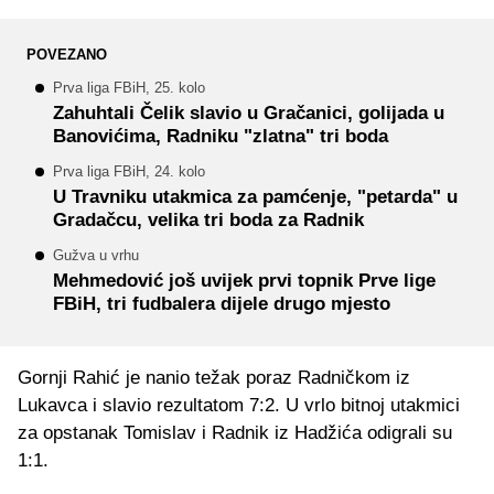
POVEZANO
Prva liga FBiH, 25. kolo
Zahuhtali Čelik slavio u Gračanici, golijada u
Banovićima, Radniku "zlatna" tri boda
Prva liga FBiH, 24. kolo
U Travniku utakmica za pamćenje, "petarda" u
Gradačcu, velika tri boda za Radnik
Gužva u vrhu
Mehmedović još uvijek prvi topnik Prve lige
FBiH, tri fudbalera dijele drugo mjesto
Gornji Rahić je nanio težak poraz Radničkom iz
Lukavca i slavio rezultatom 7:2. U vrlo bitnoj utakmici
za opstanak Tomislav i Radnik iz Hadžića odigrali su
1:1.