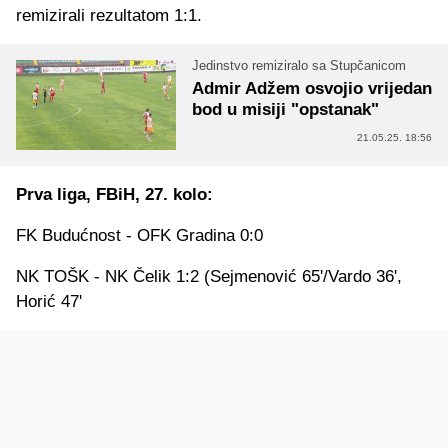
remizirali rezultatom 1:1.
Jedinstvo remiziralo sa Stupčanicom
Admir Adžem osvojio vrijedan
bod u misiji "opstanak"
21.05.25. 18:56
Prva liga, FBiH, 27. kolo:
FK Budućnost - OFK Gradina 0:0
NK TOŠK - NK Čelik 1:2 (Sejmenović 65'/Vardo 36',
Horić 47'