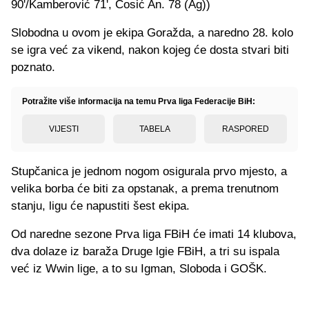
90'/Kamberović 71', Ćosić An. 78 (Ag))
Slobodna u ovom je ekipa Goražda, a naredno 28. kolo
se igra već za vikend, nakon kojeg će dosta stvari biti
poznato.
Potražite više informacija na temu Prva liga Federacije BiH:
VIJESTI
TABELA
RASPORED
Stupčanica je jednom nogom osigurala prvo mjesto, a
velika borba će biti za opstanak, a prema trenutnom
stanju, ligu će napustiti šest ekipa.
Od naredne sezone Prva liga FBiH će imati 14 klubova,
dva dolaze iz baraža Druge lgie FBiH, a tri su ispala
već iz Wwin lige, a to su Igman, Sloboda i GOŠK.