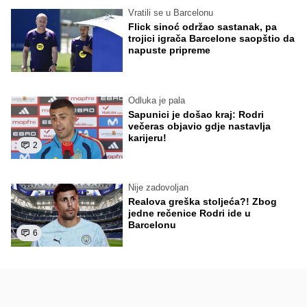
Vratili se u Barcelonu
Flick sinoć održao sastanak, pa
trojici igrača Barcelone saopštio da
napuste pripreme
Odluka je pala
Sapunici je došao kraj: Rodri
večeras objavio gdje nastavlja
karijeru!
2
Nije zadovoljan
Realova greška stoljeća?! Zbog
jedne rečenice Rodri ide u
Barcelonu
6