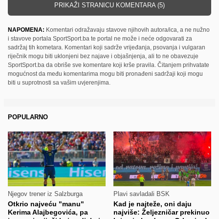
PRIKAŽI STRANICU KOMENTARA (5)
NAPOMENA:
Komentari odražavaju stavove njihovih autora/ica, a ne nužno
i stavove portala SportSport.ba te portal ne može i neće odgovarati za
sadržaj tih kometara. Komentari koji sadrže vrijeđanja, psovanja i vulgaran
riječnik mogu biti uklonjeni bez najave i objašnjenja, ali to ne obavezuje
SportSport.ba da obriše sve komentare koji krše pravila. Čitanjem prihvatate
mogućnost da među komentarima mogu biti pronađeni sadržaji koji mogu
biti u suprotnosti sa vašim uvjerenjima.
POPULARNO
Njegov trener iz Salzburga
Plavi savladali BSK
Otkrio najveću "manu"
Kad je najteže, oni daju
Kerima Alajbegovića, pa
najviše: Željezničar prekinuo