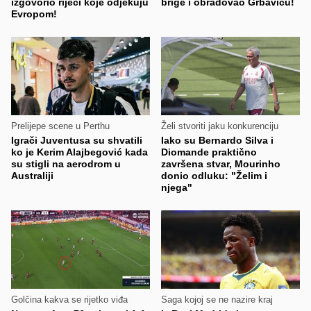
izgovorio riječi koje odjekuju
brige i obradovao Grbavicu!
Evropom!
Prelijepe scene u Perthu
Želi stvoriti jaku konkurenciju
Igrači Juventusa su shvatili
Iako su Bernardo Silva i
ko je Kerim Alajbegović kada
Diomande praktično
su stigli na aerodrom u
završena stvar, Mourinho
Australiji
donio odluku: "Želim i
njega"
Golčina kakva se rijetko viđa
Saga kojoj se ne nazire kraj