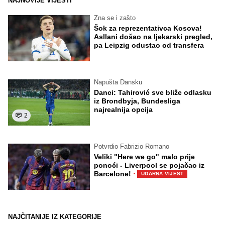
NAJNOVIJE VIJESTI
Zna se i zašto
Šok za reprezentativca Kosova!
Asllani došao na ljekarski pregled,
pa Leipzig odustao od transfera
Napušta Dansku
Danci: Tahirović sve bliže odlasku
iz Brondbyja, Bundesliga
najrealnija opcija
2
Potvrdio Fabrizio Romano
Veliki "Here we go" malo prije
ponoći - Liverpool se pojačao iz
·
Barcelone!
UDARNA VIJEST
NAJČITANIJE IZ KATEGORIJE