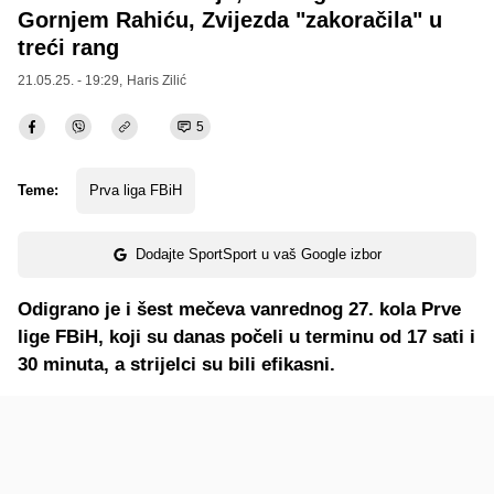
Gornjem Rahiću, Zvijezda "zakoračila" u
treći rang
21.05.25. - 19:29,
Haris Zilić
5
Teme:
Prva liga FBiH
Dodajte SportSport u vaš Google izbor
Odigrano je i šest mečeva vanrednog 27. kola Prve
lige FBiH, koji su danas počeli u terminu od 17 sati i
30 minuta, a strijelci su bili efikasni.