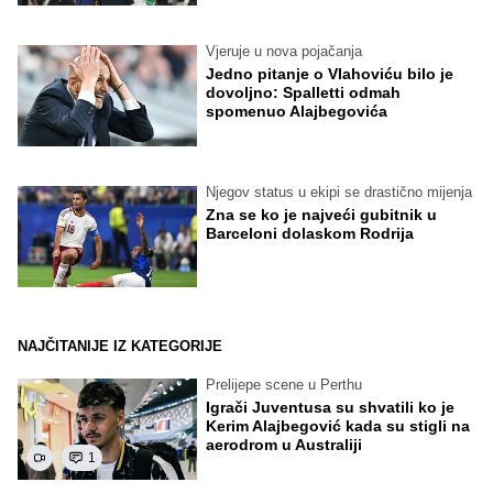
Vjeruje u nova pojačanja
Jedno pitanje o Vlahoviću bilo je
dovoljno: Spalletti odmah
spomenuo Alajbegovića
Njegov status u ekipi se drastično mijenja
Zna se ko je najveći gubitnik u
Barceloni dolaskom Rodrija
NAJČITANIJE IZ KATEGORIJE
Prelijepe scene u Perthu
Igrači Juventusa su shvatili ko je
Kerim Alajbegović kada su stigli na
aerodrom u Australiji
1