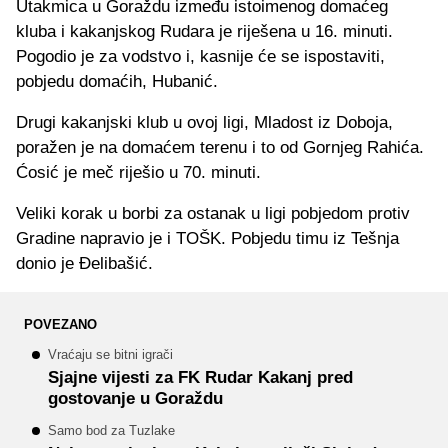
Utakmica u Goraždu između istoimenog domaćeg
kluba i kakanjskog Rudara je riješena u 16. minuti.
Pogodio je za vodstvo i, kasnije će se ispostaviti,
pobjedu domaćih, Hubanić.
Drugi kakanjski klub u ovoj ligi, Mladost iz Doboja,
poražen je na domaćem terenu i to od Gornjeg Rahića.
Ćosić je meč riješio u 70. minuti.
Veliki korak u borbi za ostanak u ligi pobjedom protiv
Gradine napravio je i TOŠK. Pobjedu timu iz Tešnja
donio je Đelibašić.
POVEZANO
Vraćaju se bitni igrači
Sjajne vijesti za FK Rudar Kakanj pred
gostovanje u Goraždu
Samo bod za Tuzlake