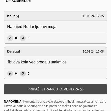
TOP KOMENTARI
Kakanj
16.03.24. 17:35
Naprijed Rudar ljubavi moja
0
0
Delegat
16.03.24. 17:08
Jbt dva kola vec prodaju utakmice
0
0
PRIKAŽI STRANICU KOMENTARA (2)
NAPOMENA:
Komentari odražavaju stavove njihovih autora/ica, a ne nužno
i stavove portala SportSport.ba te portal ne može i neće odgovarati za
sadržaj tih kometara. Komentari koji sadrže vrijeđanja, psovanja i vulgaran