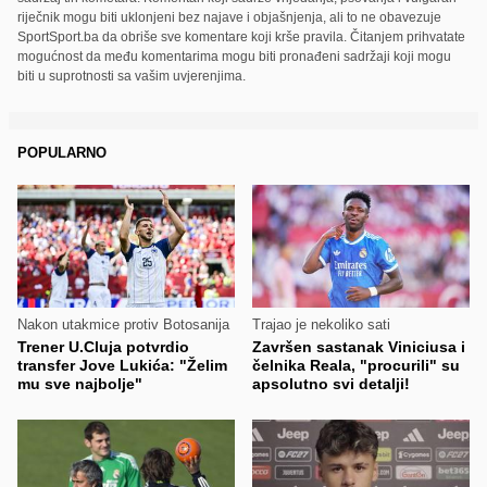
riječnik mogu biti uklonjeni bez najave i objašnjenja, ali to ne obavezuje
SportSport.ba da obriše sve komentare koji krše pravila. Čitanjem prihvatate
mogućnost da među komentarima mogu biti pronađeni sadržaji koji mogu
biti u suprotnosti sa vašim uvjerenjima.
POPULARNO
Nakon utakmice protiv Botosanija
Trajao je nekoliko sati
Trener U.Cluja potvrdio
Završen sastanak Viniciusa i
transfer Jove Lukića: "Želim
čelnika Reala, "procurili" su
mu sve najbolje"
apsolutno svi detalji!