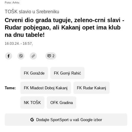
Foto: Arhiv.
TOŠK slavio u Srebreniku
Crveni dio grada tuguje, zeleno-crni slavi -
Rudar pobjegao, ali Kakanj opet ima klub
na dnu tabele!
16.03.24. - 16:57,
2
FK Goražde
FK Gornji Rahić
Teme:
FK Mladost Doboj Kakanj
FK Rudar Kakanj
NK TOŠK
OFK Gradina
Dodajte SportSport u vaš Google izbor