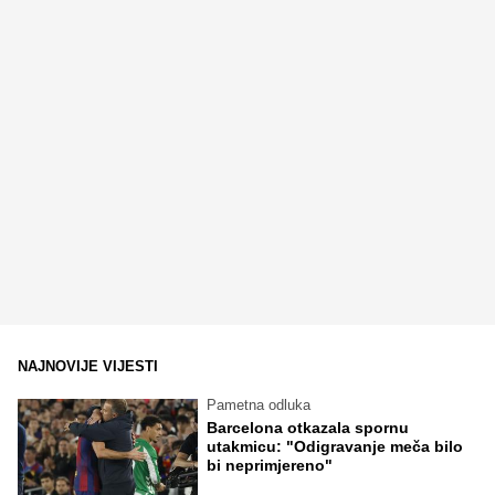
NAJNOVIJE VIJESTI
Pametna odluka
Barcelona otkazala spornu
utakmicu: "Odigravanje meča bilo
bi neprimjereno"