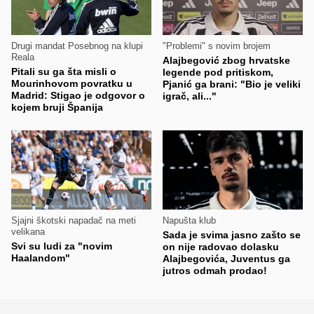
Drugi mandat Posebnog na klupi
"Problemi" s novim brojem
Reala
Alajbegović zbog hrvatske
Pitali su ga šta misli o
legende pod pritiskom,
Mourinhovom povratku u
Pjanić ga brani: "Bio je veliki
Madrid: Stigao je odgovor o
igrač, ali..."
kojem bruji Španija
Sjajni škotski napadač na meti
Napušta klub
velikana
Sada je svima jasno zašto se
Svi su ludi za "novim
on nije radovao dolasku
Haalandom"
Alajbegovića, Juventus ga
jutros odmah prodao!