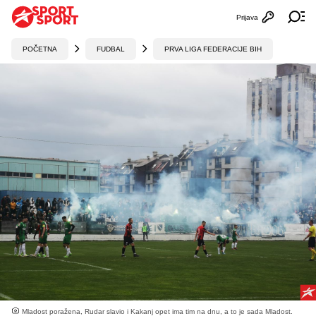
Prijava
Otvori profi
Ot
POČETNA
FUDBAL
PRVA LIGA FEDERACIJE BIH
Mladost poražena, Rudar slavio i Kakanj opet ima tim na dnu, a to je sada Mladost.