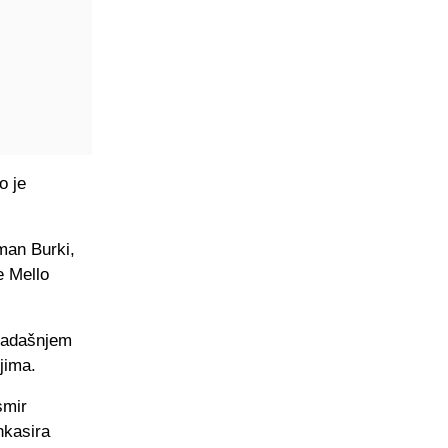
o je
man Burki,
e Mello
osadašnjem
jima.
smir
nkasira