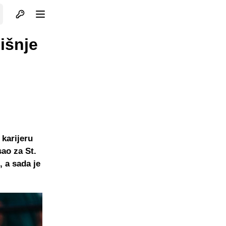
Otvori profil
Otvori meni
išnje
 karijeru
ao za St.
 a sada je