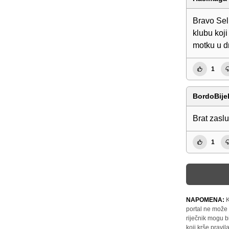
Bravo Sel
klubu koji
motku u dr
1
BordoBije
Brat zaslu
1
NAPOMENA:
K
portal ne može 
riječnik mogu b
koji krše pravi