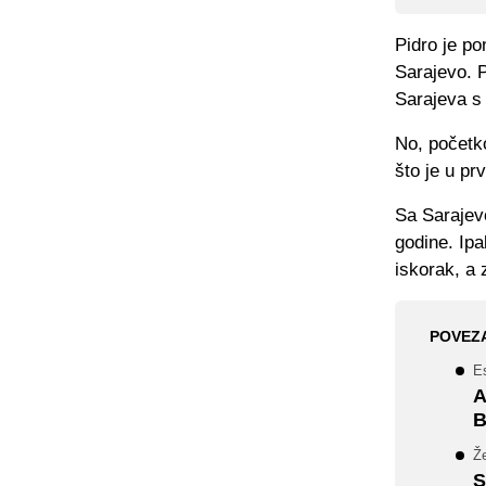
Pidro je po
Sarajevo. P
Sarajeva s
No, početk
što je u pr
Sa Sarajevo
godine. Ipa
iskorak, a 
POVEZ
Es
A
B
Že
S