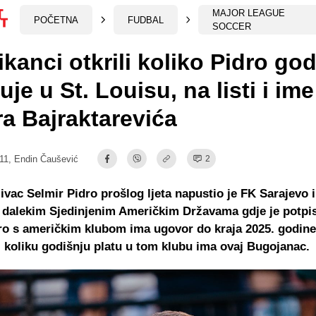
MAJOR LEAGUE
POČETNA
FUDBAL
SOCCER
kanci otkrili koliko Pidro god
uje u St. Louisu, na listi i ime
a Bajraktarevića
11,
Endin Čaušević
2
ivac Selmir Pidro prošlog ljeta napustio je FK Sarajevo i
 dalekim Sjedinjenim Američkim Državama gdje je potpis
ro s američkim klubom ima ugovor do kraja 2025. godine,
i koliku godišnju platu u tom klubu ima ovaj Bugojanac.