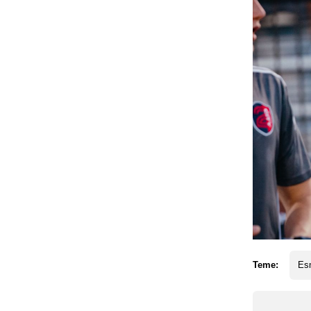
Teme:
Esm