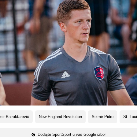
ir Bajraktarević
New England Revolution
Selmir Pidro
St. Lou
Dodajte SportSport u vaš Google izbor