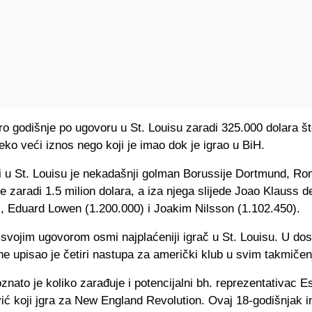
o godišnje po ugovoru u St. Louisu zaradi 325.000 dolara št
eko veći iznos nego koji je imao dok je igrao u BiH.
ji u St. Louisu je nekadašnji golman Borussije Dortmund, Ro
je zaradi 1.5 milion dolara, a iza njega slijede Joao Klauss d
), Eduard Lowen (1.200.000) i Joakim Nilsson (1.102.450).
a svojim ugovorom osmi najplaćeniji igrač u St. Louisu. U d
ne upisao je četiri nastupa za američki klub u svim takmičen
znato je koliko zarađuje i potencijalni bh. reprezentativac E
ić koji jgra za New England Revolution. Ovaj 18-godišnjak i