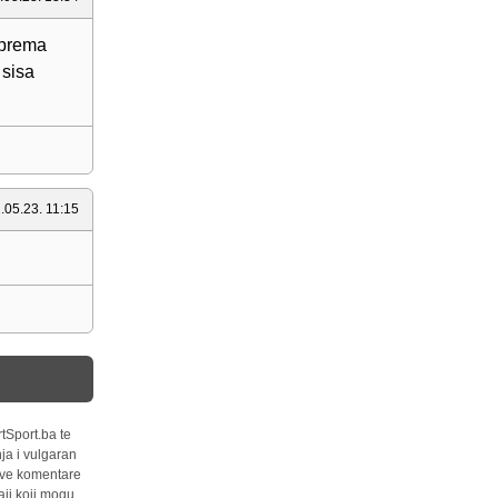
 prema
 sisa
.05.23. 11:15
tSport.ba te
ja i vulgaran
 sve komentare
ji koji mogu