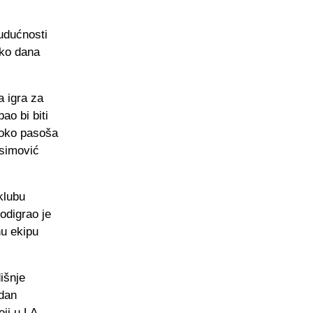
budućnosti
iko dana
a igra za
ao bi biti
 oko pasoša
isimović
klubu
odigrao je
nu ekipu
išnje
rdan
oji u LA