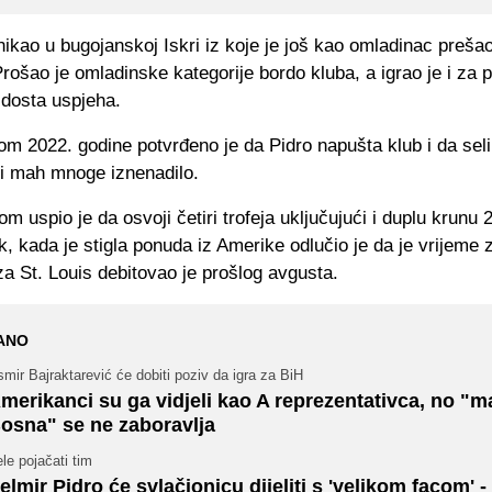
nikao u bugojanskoj Iskri iz koje je još kao omladinac preša
rošao je omladinske kategorije bordo kluba, a igrao je i za p
 dosta uspjeha.
om 2022. godine potvrđeno je da Pidro napušta klub i da sel
vi mah mnoge iznenadilo.
m uspio je da osvoji četiri trofeja uključujući i duplu krunu 
k, kada je stigla ponuda iz Amerike odlučio je da je vrijeme 
za St. Louis debitovao je prošlog avgusta.
ANO
mir Bajraktarević će dobiti poziv da igra za BiH
merikanci su ga vidjeli kao A reprezentativca, no "m
osna" se ne zaboravlja
le pojačati tim
elmir Pidro će svlačionicu dijeliti s 'velikom facom' -