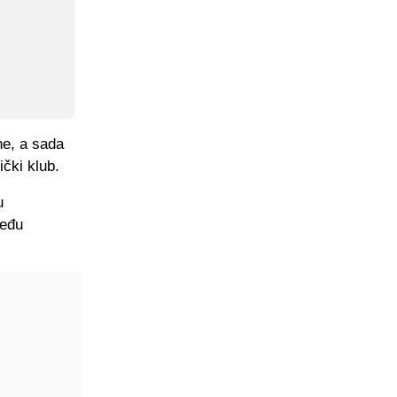
ne, a sada
ički klub.
u
među