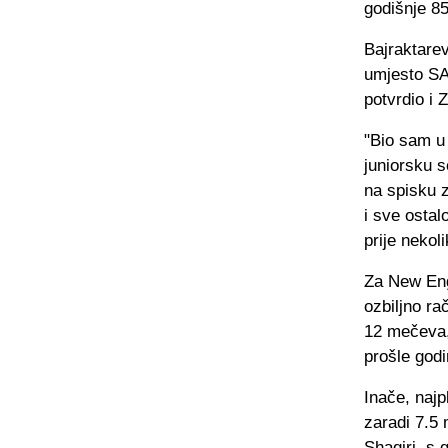
godišnje 85
Bajraktarev
umjesto SA
potvrdio i 
"Bio sam u 
juniorsku s
na spisku z
i sve ostal
prije nekol
Za New Eng
ozbiljno ra
12 mečeva, 
prošle godi
Inače, najp
zaradi 7.5 
Shaqiri, s 