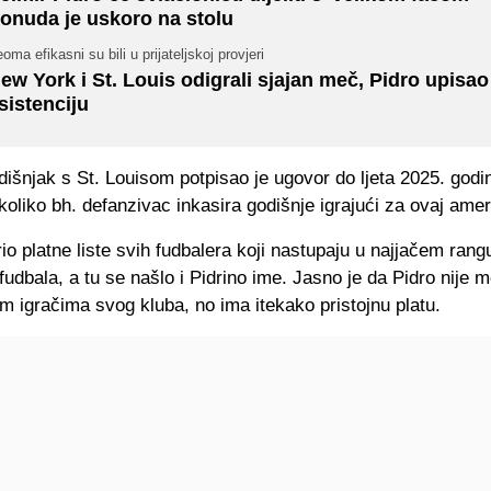
onuda je uskoro na stolu
oma efikasni su bili u prijateljskoj provjeri
ew York i St. Louis odigrali sjajan meč, Pidro upisao
sistenciju
išnjak s St. Louisom potpisao je ugovor do ljeta 2025. godi
koliko bh. defanzivac inkasira godišnje igrajući za ovaj amer
io platne liste svih fudbalera koji nastupaju u najjačem rang
udbala, a tu se našlo i Pidrino ime. Jasno je da Pidro nije 
im igračima svog kluba, no ima itekako pristojnu platu.