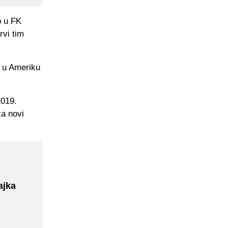
o u FK
rvi tim
i u Ameriku
2019.
za novi
ajka