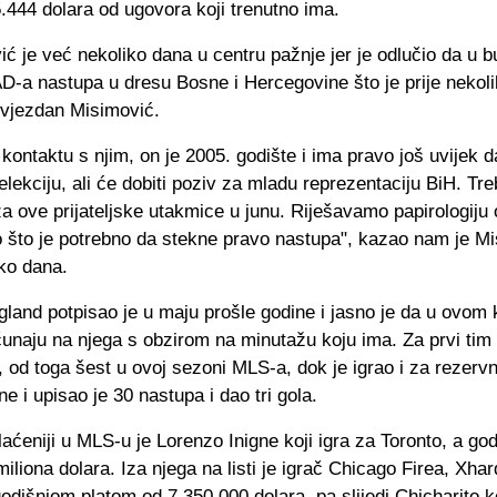
.444 dolara od ugovora koji trenutno ima.
ić je već nekoliko dana u centru pažnje jer je odlučio da u 
D-a nastupa u dresu Bosne i Hercegovine što je prije nekol
Zvjezdan Misimović.
kontaktu s njim, on je 2005. godište i ima pravo još uvijek d
elekciju, ali će dobiti poziv za mladu reprezentaciju BiH. Treb
a ove prijateljske utakmice u junu. Riješavamo papirologiju
o što je potrebno da stekne pravo nastupa", kazao nam je M
iko dana.
land potpisao je u maju prošle godine i jasno je da u ovom 
čunaju na njega s obzirom na minutažu koju ima. Za prvi tim 
od toga šest u ovoj sezoni MLS-a, dok je igrao i za rezerv
ne i upisao je 30 nastupa i dao tri gola.
laćeniji u MLS-u je Lorenzo Inigne koji igra za Toronto, a god
miliona dolara. Iza njega na listi je igrač Chicago Firea, Xha
godišnjom platom od 7.350.000 dolara, pa slijedi Chicharito k