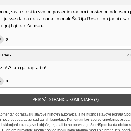
mire,zasluzio si to svojim postenim radom i postenim odnosom
 ti je sve dao,a ne kao onaj tokmak Šefkija Resic , on jadnik sad
ugoj ligi rep. šumske
0
li1946
21
zio! Allah ga nagradio!
0
PRIKAŽI STRANICU KOMENTARA (2)
omentari odražavaju stavove njihovih autora/ica, a ne nužno i stavove portala Spor
i neće odgovarati za sadržaj tih kometara. Komentari koji sadrže vrijeđanja, psovan
iti uklonjeni bez najave i objašnjenja, ali to ne obavezuje SportSport.ba da obriše
la. Čitanjem prihvatate mogućnost da među komentarima mogu biti pronađeni sadrža