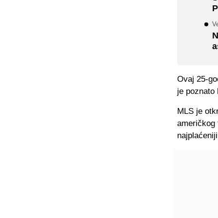
P
Ve
N
a
Ovaj 25-god
je poznato 
MLS je otkr
američkog f
najplaćenij