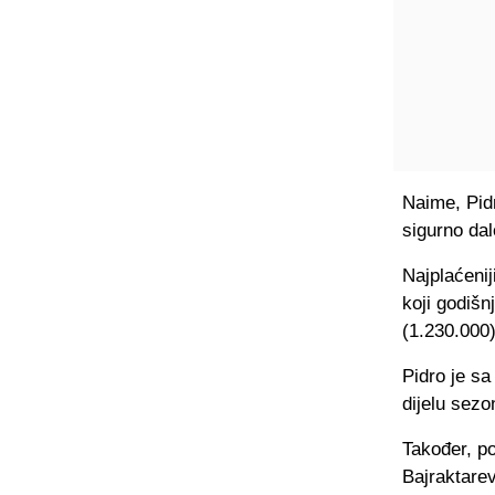
Naime, Pidr
sigurno dal
Najplaćeni
koji godišn
(1.230.000
Pidro je s
dijelu sezo
Također, po
Bajraktarev