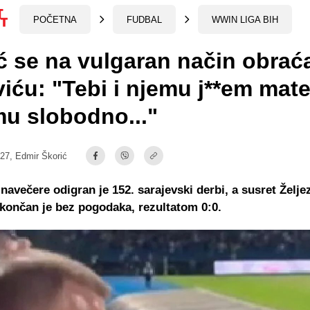
POČETNA
FUDBAL
WWIN LIGA BIH
ić se na vulgaran način obrać
iću: "Tebi i njemu j**em mate
mu slobodno..."
:27,
Edmir Škorić
 navečere odigran je 152. sarajevski derbi, a susret Želje
končan je bez pogodaka, rezultatom 0:0.