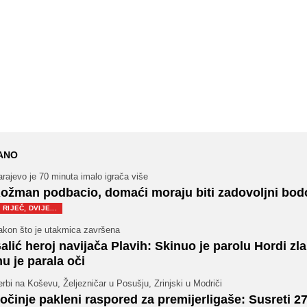
ANO
rajevo je 70 minuta imalo igrača više
ožman podbacio, domaći moraju biti zadovoljni bo
RIJEČ, DVIJE...
akon što je utakmica završena
alić heroj navijača Plavih: Skinuo je parolu Hordi zla
u je parala oči
rbi na Koševu, Željezničar u Posušju, Zrinjski u Modriči
očinje pakleni raspored za premijerligaše: Susreti 27