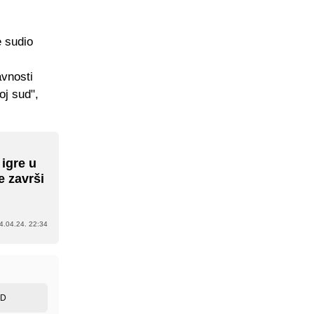
e sudio
avnosti
oj sud",
igre u
e završi
4.04.24. 22:34
ED