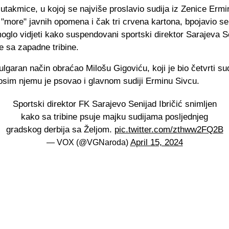
takmice, u kojoj se najviše proslavio sudija iz Zenice Ermi
 "more" javnih opomena i čak tri crvena kartona, bpojavio s
oglo vidjeti kako suspendovani sportski direktor Sarajeva S
je sa zapadne tribine.
lgaran način obraćao Milošu Gigoviću, koji je bio četvrti su
 osim njemu je psovao i glavnom sudiji Erminu Sivcu.
Sportski direktor FK Sarajevo Senijad Ibričić snimljen
kako sa tribine psuje majku sudijama posljednjeg
gradskog derbija sa Željom.
pic.twitter.com/zthww2FQ2B
April 15, 2024
— VOX (@VGNaroda)