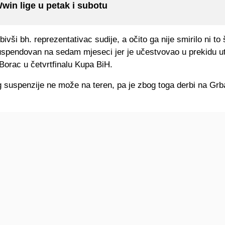
win lige u petak i subotu
bivši bh. reprezentativac sudije, a očito ga nije smirilo ni to 
spendovan na sedam mjeseci jer je učestvovao u prekidu u
Borac u četvrtfinalu Kupa BiH.
g suspenzije ne može na teren, pa je zbog toga derbi na Grba