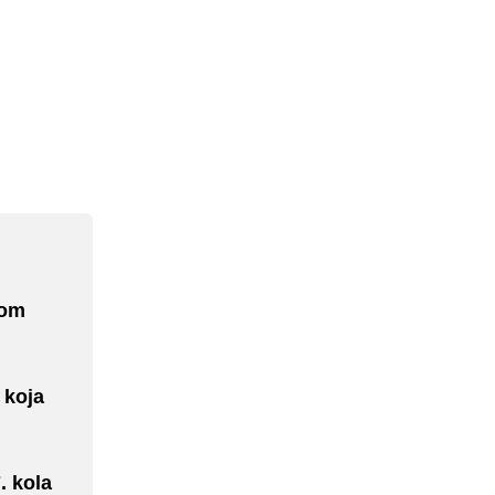
dom
 koja
. kola