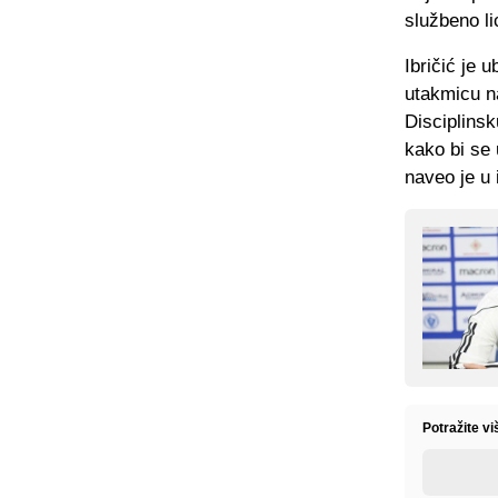
službeno li
Ibričić je 
utakmicu n
Disciplinsk
kako bi se 
naveo je u i
Potražite v