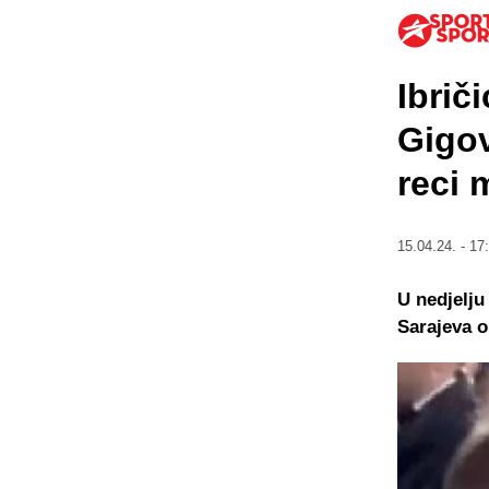
Ibrič
Gigov
reci 
15.04.24. - 17
U nedjelju
Sarajeva o