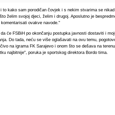
i to kako sam porodičan čovjek i s nekim stvarima se nikad
što želim svojoj djeci, želim i drugoj. Aposlutno je bespredm
 komentarisati ovakve navode."
da će FSBiH po okončanju postupka javnosti dostaviti i moj
ja. Do tada, neću se više oglašavati na ovu temu, pogotovo
učivo na igrama FK Sarajevo i onom što se dešava na terenu.
ku najbitnije", poruka je sportskog direktora Bordo tima.