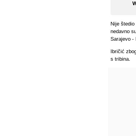
W
Nije štedio 
nedavno su
Sarajevo - 
Ibričić zbo
s tribina.