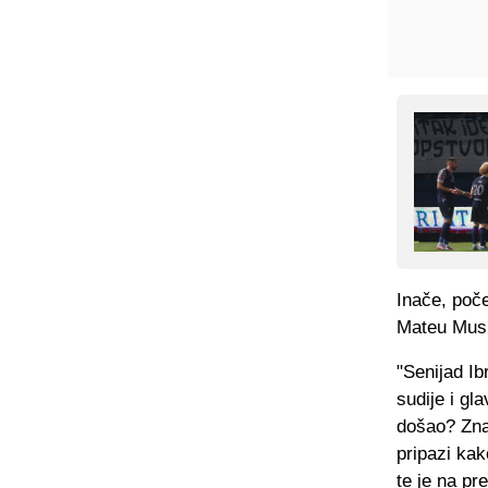
Inače, poče
Mateu Musi,
"Senijad Ib
sudije i gla
došao? Znam
pripazi kak
te je na pr