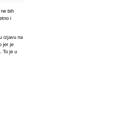
 ne bih
etno i
u izjavu na
 jer je
 To je u