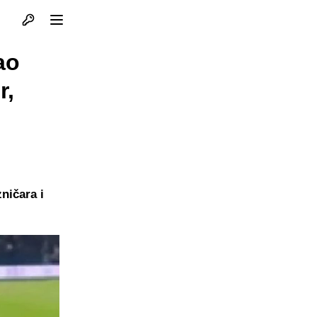
Otvori profil
Otvori meni
ao
r,
zničara i