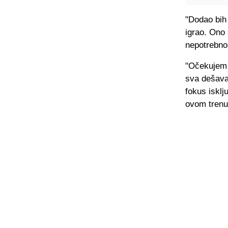
"Dodao bih 
igrao. Ono 
nepotrebno
"Očekujem 
sva dešavan
fokus isklj
ovom trenut