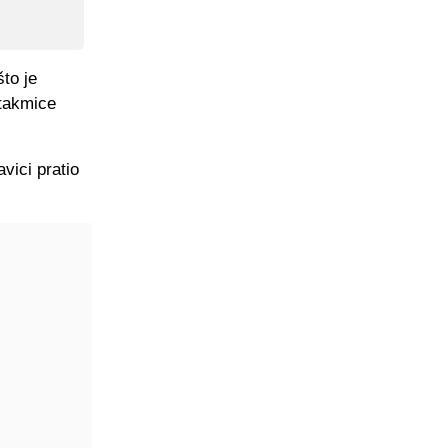
što je
takmice
vici pratio