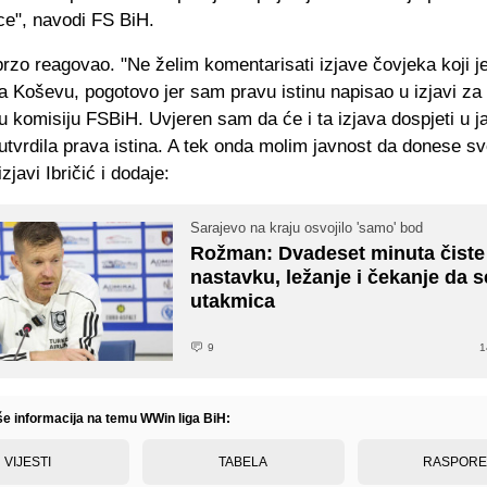
ce", navodi FS BiH.
ubrzo reagovao. "Ne želim komentarisati izjave čovjeka koji j
a Koševu, pogotovo jer sam pravu istinu napisao u izjavi za
u komisiju FSBiH. Uvjeren sam da će i ta izjava dospjeti u j
utvrdila prava istina. A tek onda molim javnost da donese sv
zjavi Ibričić i dodaje:
Sarajevo na kraju osvojilo 'samo' bod
Rožman: Dvadeset minuta čiste 
nastavku, ležanje i čekanje da s
utakmica
9
1
iše informacija na temu WWin liga BiH:
VIJESTI
TABELA
RASPOR