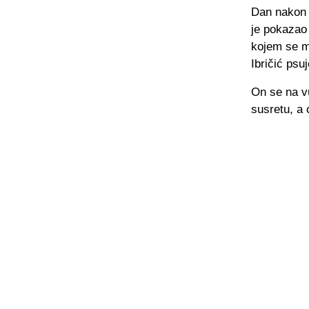
Dan nakon u
je pokazao
kojem se m
Ibričić psu
On se na vu
susretu, a