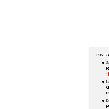
POVEZ
Sa
R
·
N
G
m
De
P