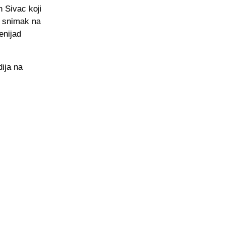
n Sivac koji
e snimak na
enijad
dija na