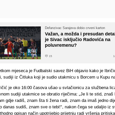
Defanzivac Sarajeva dobio crveni karton
Važan, a možda i presudan detal
je Sivac isključio Radovića na
poluvremenu?
15
1
tkom mjeseca je Fudbalski savez BiH objavio kako je Ibričić
 sudiji iz Čitluka koji je sudio utakmicu s Borcem u Kupu 
ričić je oko 16:00 časova ušao u svlačionicu za službena li
vnom sudiji utakmice se obratio riječima: „Je li te stid, znaš l
 gdje radiš, znam šta ti žena radi, znam da imaš jedno dij
o danas sudiš, znam sve o tebi!“, nakon čega se udaljio iz s
ethodno opisan način upotrijebio prijetnju radi vršenja pritisk