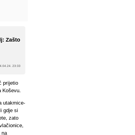
j: Zašto
4.04.24. 23:33
 prijetio
na Koševu.
ca utakmice-
i gdje si
ete, zato
vlačionice,
a na