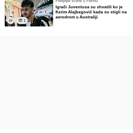
Prelijepe scene u Perthu
Igrači Juventusa su shvatili ko je
Kerim Alajbegović kada su stigli na
aerodrom u Australiji
1