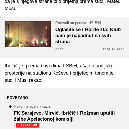
da je s njegove strane bilo prijetnji prema sudiji Mateu
Musi.
Prozvali su ponovo NS BiH
Oglasile se i Horde zla: Klub
nam je napadnut sa svih
strana
26
15.03.24. 10:24
Ibričić je, prema navodima FSBiH, ušao u sudijske
prostorije na stadionu Koševu i prijetećim tonom je
sudiji Musi rekao:
POVEZANO
Nakon izrečenih kazni
FK Sarajevo, Mirvić, Ibričić i Rožman uputili
žalbe Apelacionoj komisiji
·
SAZNAJEMO