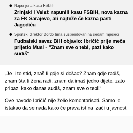
Napunjena kasa FSBiH
Zrinjski i Velež napunili kasu FSBiH, nova kazna
za FK Sarajevo, ali najteže će kazna pasti
Jagodiću
Sportski direktor Bordo tima suspendovan na sedam mjeseci
Fudbalski savez BiH objavio: Ibričić prije meča
prijetio Musi - "Znam sve o tebi, pazi kako
sudiš"
„Je li te stid, znaš li gdje si došao? Znam gdje radiš,
znam šta ti žena radi, znam da imaš jedno dijete, zato
pripazi kako danas sudiš, znam sve o tebi!“
Ove navode Ibričić nije želio komentarisati. Samo je
istakao da se nada kako će prava istina izaći u javnost