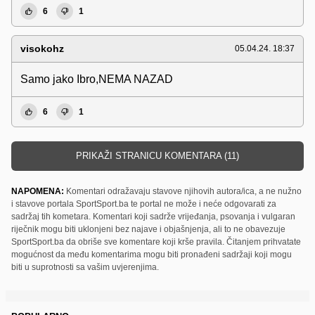
6
1
visokohz
05.04.24. 18:37
Samo jako Ibro,NEMA NAZAD
6
1
PRIKAŽI STRANICU KOMENTARA (11)
NAPOMENA:
Komentari odražavaju stavove njihovih autora/ica, a ne nužno
i stavove portala SportSport.ba te portal ne može i neće odgovarati za
sadržaj tih kometara. Komentari koji sadrže vrijeđanja, psovanja i vulgaran
riječnik mogu biti uklonjeni bez najave i objašnjenja, ali to ne obavezuje
SportSport.ba da obriše sve komentare koji krše pravila. Čitanjem prihvatate
mogućnost da među komentarima mogu biti pronađeni sadržaji koji mogu
biti u suprotnosti sa vašim uvjerenjima.