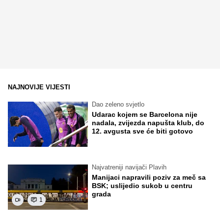
NAJNOVIJE VIJESTI
Dao zeleno svjetlo
Udarac kojem se Barcelona nije
nadala, zvijezda napušta klub, do
12. avgusta sve će biti gotovo
Najvatreniji navijači Plavih
Manijaci napravili poziv za meč sa
BSK; uslijedio sukob u centru
grada
1