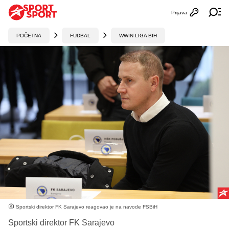
Prijava
Otvori profi
Ot
POČETNA
FUDBAL
WWIN LIGA BIH
Sportski direktor FK Sarajevo reagovao je na navode FSBiH
Sportski direktor FK Sarajevo