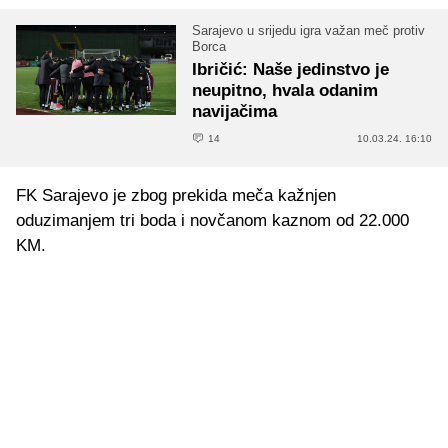
Sarajevo u srijedu igra važan meč protiv
Borca
Ibričić: Naše jedinstvo je
neupitno, hvala odanim
navijačima
14
10.03.24. 16:10
FK Sarajevo je zbog prekida meča kažnjen
oduzimanjem tri boda i novčanom kaznom od 22.000
KM.