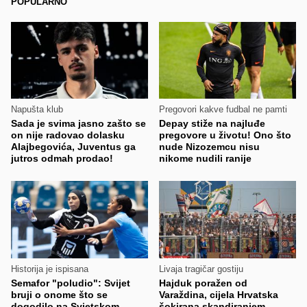
POPULARNO
Napušta klub
Pregovori kakve fudbal ne pamti
Sada je svima jasno zašto se
Depay stiže na najluđe
on nije radovao dolasku
pregovore u životu! Ono što
Alajbegovića, Juventus ga
nude Nizozemcu nisu
jutros odmah prodao!
nikome nudili ranije
Historija je ispisana
Livaja tragičar gostiju
Semafor "poludio": Svijet
Hajduk poražen od
bruji o onome što se
Varaždina, cijela Hrvatska
dogodilo na Svjetskom
šokirana skandiranjem