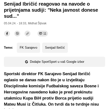
Senijad Ibričić reagovao na navode o
prijetnjama sudiji: "Neka javnost donese
sud..."
05.04.24. - 18:33,
Midhat Šljivak
11
Teme:
FK Sarajevo
Senijad Ibričić
Dodajte SportSport u vaš Google izbor
Sportski direktor FK Sarajevo Senijad Ibričić
oglasio se danas nakon što je u izvještaju
Disciplinske komisije Fudbalskog saveza Bosne i
Hercegovine navedeno kako je pred prekinutu
utakmicu Kupa BiH protiv Borca prijetio sudiji
Mateu Musi iz Čitluka. On tvrdi da te tvrdnje nisu