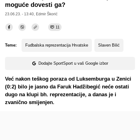
moguće dovesti ga?
23.06.23. - 13:40,
Edmir Škorić
11
Teme:
Fudbalska reprezentacija Hrvatske
Slaven Bilić
Dodajte SportSport u vaš Google izbor
Već nakon teškog poraza od Luksemburga u Zenici
(0:2) bilo je jasno da Faruk Hadžibegić neće ostati
dugo na klupi bh. reprezentacije, a danas je i
zvanično smijenjen.