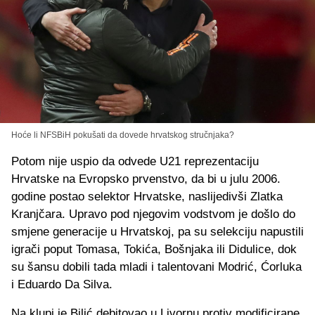
Hoće li NFSBiH pokušati da dovede hrvatskog stručnjaka?
Potom nije uspio da odvede U21 reprezentaciju
Hrvatske na Evropsko prvenstvo, da bi u julu 2006.
godine postao selektor Hrvatske, naslijedivši Zlatka
Kranjčara. Upravo pod njegovim vodstvom je došlo do
smjene generacije u Hrvatskoj, pa su selekciju napustili
igrači poput Tomasa, Tokića, Bošnjaka ili Didulice, dok
su šansu dobili tada mladi i talentovani Modrić, Ćorluka
i Eduardo Da Silva.
Na klupi je Bilić debitovao u Livornu protiv modificirane