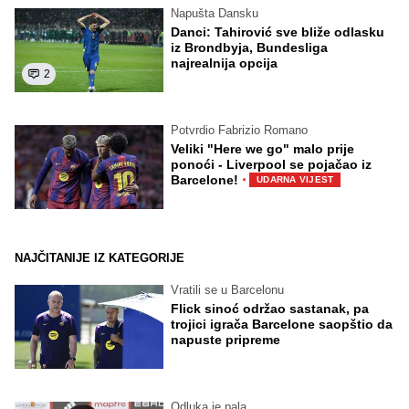
Napušta Dansku
Danci: Tahirović sve bliže odlasku
iz Brondbyja, Bundesliga
najrealnija opcija
2
Potvrdio Fabrizio Romano
Veliki "Here we go" malo prije
ponoći - Liverpool se pojačao iz
·
Barcelone!
UDARNA VIJEST
NAJČITANIJE IZ KATEGORIJE
Vratili se u Barcelonu
Flick sinoć održao sastanak, pa
trojici igrača Barcelone saopštio da
napuste pripreme
Odluka je pala