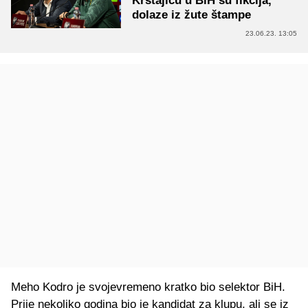
Krstajiću u BiH su fikcija,
dolaze iz žute štampe
23.06.23. 13:05
Meho Kodro je svojevremeno kratko bio selektor BiH.
Prije nekoliko godina bio je kandidat za klupu, ali se iz