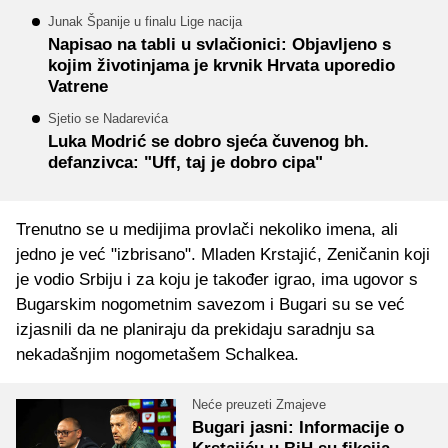
Junak Španije u finalu Lige nacija
Napisao na tabli u svlačionici: Objavljeno s
kojim životinjama je krvnik Hrvata uporedio
Vatrene
Sjetio se Nadarevića
Luka Modrić se dobro sjeća čuvenog bh.
defanzivca: "Uff, taj je dobro cipa"
Trenutno se u medijima provlači nekoliko imena, ali
jedno je već "izbrisano". Mladen Krstajić, Zeničanin koji
je vodio Srbiju i za koju je također igrao, ima ugovor s
Bugarskim nogometnim savezom i Bugari su se već
izjasnili da ne planiraju da prekidaju saradnju sa
nekadašnjim nogometašem Schalkea.
Neće preuzeti Zmajeve
Bugari jasni: Informacije o