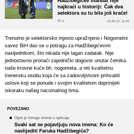
Hadžibegićev mandat nije
najkraći u historiji: Čak dva
selektora su tu bila još kraće!
6
23.06.23. 11:45
Trenutno je selektorsko mjesto upražnjeno i Nogometni
savez BiH dao se u potragu za Hadžibegićevim
nasljednikom, što nikada nije lagan zadatak. Nije
jednostavno pronaći zajednički dogovor unutar čelnika
naše krovne kuće bh. nogometa, a niti kvalitetnu
trenersku osobu koja će sa zadovoljstvom prihvatiti
uslove koji se ponude i svojim kvalitetom doprinijeti
iskoraku našeg nacionalnog tima.
POVEZANO
Opet je mnogo imena u opticaju
Svaki sat se pojavljuju nova imena: Ko će
naslijediti Faruka Hadžibegića?