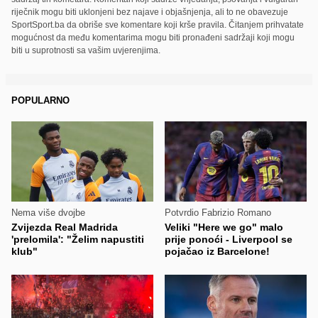
riječnik mogu biti uklonjeni bez najave i objašnjenja, ali to ne obavezuje
SportSport.ba da obriše sve komentare koji krše pravila. Čitanjem prihvatate
mogućnost da među komentarima mogu biti pronađeni sadržaji koji mogu
biti u suprotnosti sa vašim uvjerenjima.
POPULARNO
Nema više dvojbe
Potvrdio Fabrizio Romano
Zvijezda Real Madrida
Veliki "Here we go" malo
'prelomila': "Želim napustiti
prije ponoći - Liverpool se
klub"
pojačao iz Barcelone!