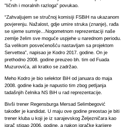
"ličnih i moralnih razloga" povukao.
“Zahvaljujem se stručnoj komisiji FSBiH na ukazanom
povjerenju. Nažalost, gdje umire struka (znanje), rađa
se sjeme sumnje…Nogometnom reprezentaciji naše
zemlje želim sve moguće uspjehe u narednom periodu.
Sa velikom posvećenošću nastavljam sa projektom
Servettea”, napisao je Kodro 2017. godine. On je
prethodno 2008. godine preuzeo bh. tim od Fuada
Muzurovića, ali kratko se zadržao.
Meho Kodro je bio selektor BiH od januara do maja
2008. godine kada je napustio tim zbog petljanja
tadašnjih čelnika NS BiH u rad reprezentacije.
Bivši trener Regensburga Mersad Selimbegović
također je kandidat. U maju ove godine preostao je biti
trener kluba u koji je iz sarajevskog Željezničara kao
igrač stigao 2006. godine, a nakon igračke karijere