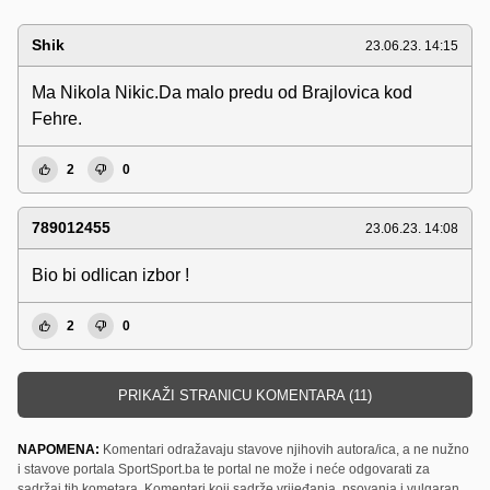
Shik
23.06.23. 14:15
Ma Nikola Nikic.Da malo predu od Brajlovica kod
Fehre.
2
0
789012455
23.06.23. 14:08
Bio bi odlican izbor !
2
0
PRIKAŽI STRANICU KOMENTARA (11)
NAPOMENA:
Komentari odražavaju stavove njihovih autora/ica, a ne nužno
i stavove portala SportSport.ba te portal ne može i neće odgovarati za
sadržaj tih kometara. Komentari koji sadrže vrijeđanja, psovanja i vulgaran