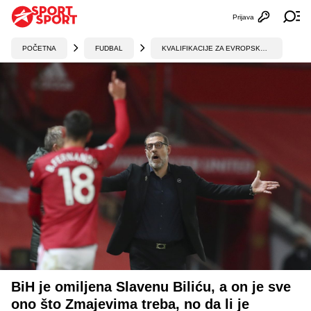
Prijava
Otvori profi
Ot
POČETNA
FUDBAL
KVALIFIKACIJE ZA EVROPSKO PRVENSTVO
BiH je omiljena Slavenu Biliću, a on je sve
ono što Zmajevima treba, no da li je