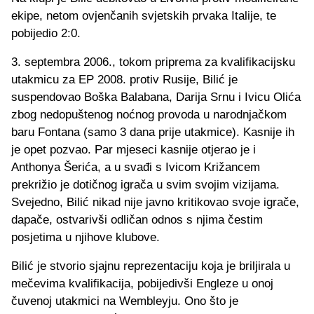
ekipe, netom ovjenčanih svjetskih prvaka Italije, te
pobijedio 2:0.
3. septembra 2006., tokom priprema za kvalifikacijsku
utakmicu za EP 2008. protiv Rusije, Bilić je
suspendovao Boška Balabana, Darija Srnu i Ivicu Olića
zbog nedopuštenog noćnog provoda u narodnjačkom
baru Fontana (samo 3 dana prije utakmice). Kasnije ih
je opet pozvao. Par mjeseci kasnije otjerao je i
Anthonya Šerića, a u svađi s Ivicom Križancem
prekrižio je dotičnog igrača u svim svojim vizijama.
Svejedno, Bilić nikad nije javno kritikovao svoje igrače,
dapače, ostvarivši odličan odnos s njima čestim
posjetima u njihove klubove.
Bilić je stvorio sjajnu reprezentaciju koja je briljirala u
mečevima kvalifikacija, pobijedivši Engleze u onoj
čuvenoj utakmici na Wembleyju. Ono što je