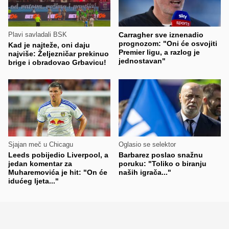
Plavi savladali BSK
Carragher sve iznenadio
prognozom: "Oni će osvojiti
Kad je najteže, oni daju
Premier ligu, a razlog je
najviše: Željezničar prekinuo
jednostavan"
brige i obradovao Grbavicu!
Sjajan meč u Chicagu
Oglasio se selektor
Leeds pobijedio Liverpool, a
Barbarez poslao snažnu
jedan komentar za
poruku: "Toliko o biranju
Muharemovića je hit: "On će
naših igrača..."
idućeg ljeta..."