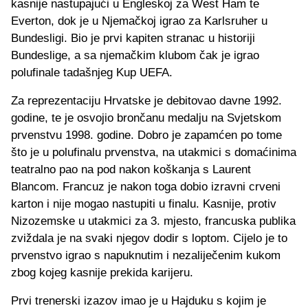
kasnije nastupajući u Engleskoj za West Ham te
Everton, dok je u Njemačkoj igrao za Karlsruher u
Bundesligi. Bio je prvi kapiten stranac u historiji
Bundeslige, a sa njemačkim klubom čak je igrao
polufinale tadašnjeg Kup UEFA.
Za reprezentaciju Hrvatske je debitovao davne 1992.
godine, te je osvojio brončanu medalju na Svjetskom
prvenstvu 1998. godine. Dobro je zapamćen po tome
što je u polufinalu prvenstva, na utakmici s domaćinima
teatralno pao na pod nakon koškanja s Laurent
Blancom. Francuz je nakon toga dobio izravni crveni
karton i nije mogao nastupiti u finalu. Kasnije, protiv
Nizozemske u utakmici za 3. mjesto, francuska publika
zviždala je na svaki njegov dodir s loptom. Cijelo je to
prvenstvo igrao s napuknutim i nezaliječenim kukom
zbog kojeg kasnije prekida karijeru.
Prvi trenerski izazov imao je u Hajduku s kojim je