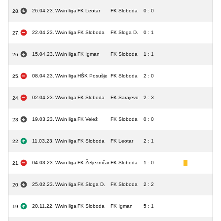
26.04.23.
Wwin liga
FK Leotar
FK Sloboda
0 : 0
28.
22.04.23.
Wwin liga
FK Sloboda
FK Sloga D.
0 : 1
27.
15.04.23.
Wwin liga
FK Igman
FK Sloboda
1 : 1
26.
08.04.23.
Wwin liga
HŠK Posušje
FK Sloboda
2 : 0
25.
02.04.23.
Wwin liga
FK Sloboda
FK Sarajevo
2 : 3
24.
19.03.23.
Wwin liga
FK Velež
FK Sloboda
0 : 0
23.
11.03.23.
Wwin liga
FK Sloboda
FK Leotar
2 : 1
22.
04.03.23.
Wwin liga
FK Željezničar
FK Sloboda
1 : 0
21.
25.02.23.
Wwin liga
FK Sloga D.
FK Sloboda
2 : 2
20.
20.11.22.
Wwin liga
FK Sloboda
FK Igman
5 : 1
19.