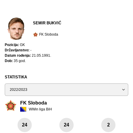
SEMIR BUKVIĆ
FK Sloboda
Pozicija:
GK
Državljanstvo:
-
Datum rođenja:
21.05.1991.
Dob:
35 god.
STATISTIKA
Sezona
FK Sloboda
WWin liga BiH
24
24
2