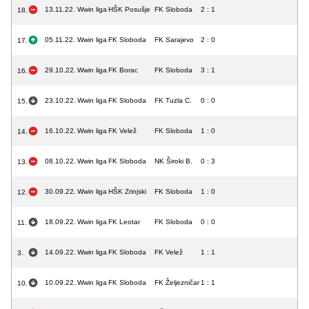
13.11.22.
Wwin liga
HŠK Posušje
FK Sloboda
2 : 1
18.
05.11.22.
Wwin liga
FK Sloboda
FK Sarajevo
2 : 0
17.
29.10.22.
Wwin liga
FK Borac
FK Sloboda
3 : 1
16.
23.10.22.
Wwin liga
FK Sloboda
FK Tuzla C.
0 : 0
15.
16.10.22.
Wwin liga
FK Velež
FK Sloboda
1 : 0
14.
08.10.22.
Wwin liga
FK Sloboda
NK Široki B.
0 : 3
13.
30.09.22.
Wwin liga
HŠK Zrinjski
FK Sloboda
1 : 0
12.
18.09.22.
Wwin liga
FK Leotar
FK Sloboda
0 : 0
11.
14.09.22.
Wwin liga
FK Sloboda
FK Velež
1 : 1
3.
10.09.22.
Wwin liga
FK Sloboda
FK Željezničar
1 : 1
10.